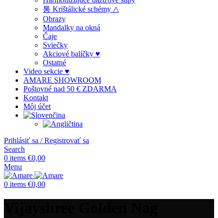
통 Krištálické schémy △
Obrazy
Mandalky na okná
Čaje
Sviečky
Akciové balíčky ♥
Ostatné
Video sekcie ♥
AMARE SHOWROOM
Poštovné nad 50 € ZDARMA
Kontakt
Môj účet
Prihlásiť sa / Registrovať sa
Search
0
items
€
0,00
Menu
0
items
€
0,00
Vijayshree Golden Nag