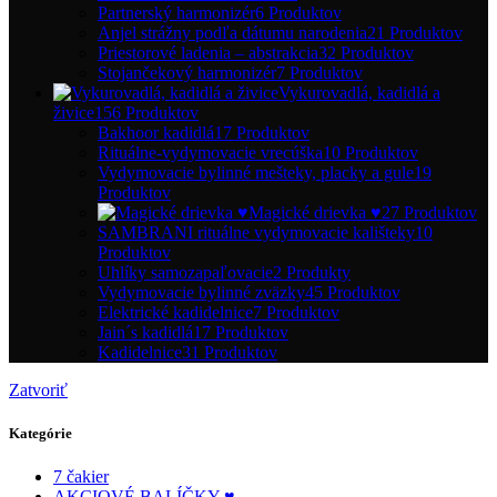
Partnerský harmonizér
6 Produktov
Anjel strážny podľa dátumu narodenia
21 Produktov
Priestorové ladenia – abstrakcia
32 Produktov
Stojančekový harmonizér
7 Produktov
Vykurovadlá, kadidlá a
živice
156 Produktov
Bakhoor kadidlá
17 Produktov
Rituálne-vydymovacie vrecúška
10 Produktov
Vydymovacie bylinné mešteky, placky a gule
19
Produktov
Magické drievka ♥
27 Produktov
SAMBRANI rituálne vydymovacie kališteky
10
Produktov
Uhlíky samozapaľovacie
2 Produkty
Vydymovacie bylinné zväzky
45 Produktov
Elektrické kadidelnice
7 Produktov
Jain´s kadidlá
17 Produktov
Kadidelnice
31 Produktov
Zatvoriť
Kategórie
7 čakier
AKCIOVÉ BALÍČKY ♥