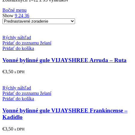
Bočné menu
Show
9
24
36
Rýchly náhľad
Pridať do zoznamu želaní
Pridať do košíka
Vonné bylinné gule VIJAYSHREE Arruda – Ruta
€
3,50
s DPH
Rýchly náhľad
Pridať do zoznamu želaní
Pridať do košíka
Vonné bylinné gule VIJAYSHREE Frankincense –
Kadidlo
€
3,50
s DPH