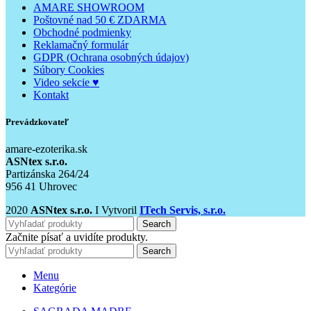
AMARE SHOWROOM
Poštovné nad 50 € ZDARMA
Obchodné podmienky
Reklamačný formulár
GDPR (Ochrana osobných údajov)
Súbory Cookies
Video sekcie ♥
Kontakt
Prevádzkovateľ
amare-ezoterika.sk
ASNtex s.r.o.
Partizánska 264/24
956 41 Uhrovec
2020
ASNtex s.r.o.
I Vytvoril
ITech Servis, s.r.o.
Search
Začnite písať a uvidíte produkty.
Search
Menu
Kategórie