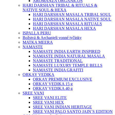
AROMANZA ORGANICOS
HARI DARSHAN TRIBAL & RITUALS &
NATIVE SOUL & HEXA
HARI DARSHAN MASALA TRIBAL SOUL
HARI DARSHAN MASALA NATIVE SOUL
HARI DARSHAN MASALA RITUALS
HARI DARSHAN MASALA HEXA
ISPALLA PERU
Božstvá & Archanjeli vonné tyčinky
MATKA MEERA
NAMASTE
NAMASTE INDIA EARTH INSPIRED
NAMASTE INDIA NATURAL MASALA
NAMASTE TRADITIONAL
NAMASTE LUXURY TEMPLE BELLS
NAMASTE INDIA GRAFITI
ORKAY VEDIKA
ORKAY PREMIUM EXCLUSIVE
ORKAY VEDIKA 15 g
ORKAY VEDIKA 40 g
SREE VANI
SREE VANI ELITE
SREE VANI HEX
SREE VANI INDIAN HERITAGE
SREE VANI PALO SANTO JAIN´S EDITION