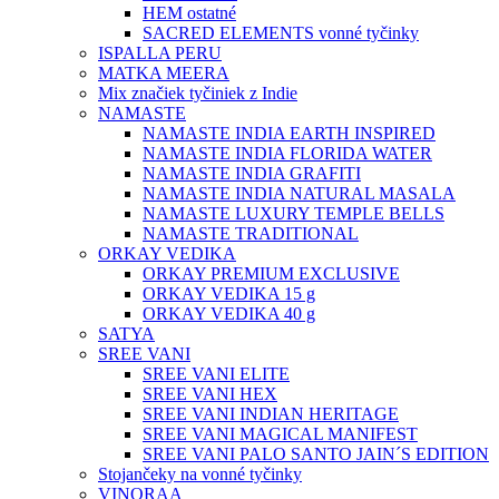
HEM ostatné
SACRED ELEMENTS vonné tyčinky
ISPALLA PERU
MATKA MEERA
Mix značiek tyčiniek z Indie
NAMASTE
NAMASTE INDIA EARTH INSPIRED
NAMASTE INDIA FLORIDA WATER
NAMASTE INDIA GRAFITI
NAMASTE INDIA NATURAL MASALA
NAMASTE LUXURY TEMPLE BELLS
NAMASTE TRADITIONAL
ORKAY VEDIKA
ORKAY PREMIUM EXCLUSIVE
ORKAY VEDIKA 15 g
ORKAY VEDIKA 40 g
SATYA
SREE VANI
SREE VANI ELITE
SREE VANI HEX
SREE VANI INDIAN HERITAGE
SREE VANI MAGICAL MANIFEST
SREE VANI PALO SANTO JAIN´S EDITION
Stojančeky na vonné tyčinky
VINORAA