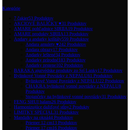
Kategórie
7 čakier
53 Produktov
AKCIOVÉ BALÍČKY ♥
31 Produktov
AMARE pohľadnice SIRIIA
19 Produktov
AMARE produkty SIRIIA
13 Produktov
Andary a andarky krištály
559 Produktov
Andara amulety ♥
242 Produktov
Andara obrazy
17 Produktov
Andarky leštené
34 Produktov
Andarky prírodné
183 Produktov
Andarky prstene
102 Produktov
BARAKA ajurvédske produkty zo Srí Lanky
17 Produktov
Bylinkové Vonné Povrázky z NEPALU
61 Produktov
Bylinkové Vonné Povrázky z NEPALU
22 Produktov
CHAKRA bylinkové vonné povrázky z NEPALU
8
Produktov
Stojančeky na bylinkové vonné povrázky
31 Produktov
FENG SHUI balans
26 Produktov
Harmonizujúce dažďové stĺpy
2 Produkty
LIMITKY SPECIAL
31 Produktov
Mandalky na okná
44 Produktov
Priemer 12 cm
13 Produktov
Priemer 17 cm
16 Produktov