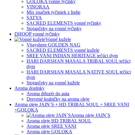
GOLOKA vonné tyčinky
VINORAA
Mix značiek tyčiniek z Indie
SATYA
SACRED ELEMENTS vonné tyčinky
Stojančeky na vonné tyčinky
DHOOP vonné tyčinky
Vonné kužele
Vijayshree GOLDEN NAG
SACRED ELEMENTS vonné kužele
SREE VANI INDIAN HERITAGE tečúci dym
HARI DARSHAN MASALA TRIBAL SOUL tečúci
dym
HARI DARSHAN MASALA NATIVE SOUL tečúci
dym
Stojančeky na vonné kužele
Aroma doplnky
Aroma difuzér do auta
Drevené krabičky na aroma oleje
Aroma oleje JAIN´S + HD TRIBAL SOUL + SREE VANI
+GOLOKA
Aroma oleje JAIN´S
Aroma oleje HD TRIBAL SOUL
Aroma oleje SREE VANI
Aroma oleje GOLOKA