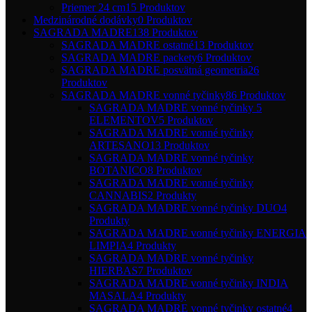
Priemer 24 cm
15 Produktov
Medzinárodné dodávky
0 Produktov
SAGRADA MADRE
138 Produktov
SAGRADA MADRE ostatné
13 Produktov
SAGRADA MADRE packety
6 Produktov
SAGRADA MADRE posvätná geometria
26
Produktov
SAGRADA MADRE vonné tyčinky
86 Produktov
SAGRADA MADRE vonné tyčinky 5
ELEMENTOV
5 Produktov
SAGRADA MADRE vonné tyčinky
ARTESANO
13 Produktov
SAGRADA MADRE vonné tyčinky
BOTANICO
8 Produktov
SAGRADA MADRE vonné tyčinky
CANNABIS
2 Produkty
SAGRADA MADRE vonné tyčinky DUO
4
Produkty
SAGRADA MADRE vonné tyčinky ENERGIA
LIMPIA
4 Produkty
SAGRADA MADRE vonné tyčinky
HIERBAS
7 Produktov
SAGRADA MADRE vonné tyčinky INDIA
MASALA
4 Produkty
SAGRADA MADRE vonné tyčinky ostatné
4