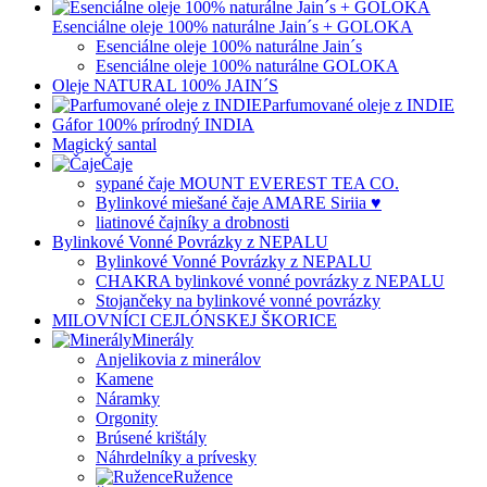
Esenciálne oleje 100% naturálne Jain´s + GOLOKA
Esenciálne oleje 100% naturálne Jain´s
Esenciálne oleje 100% naturálne GOLOKA
Oleje NATURAL 100% JAIN´S
Parfumované oleje z INDIE
Gáfor 100% prírodný INDIA
Magický santal
Čaje
sypané čaje MOUNT EVEREST TEA CO.
Bylinkové miešané čaje AMARE Siriia ♥
liatinové čajníky a drobnosti
Bylinkové Vonné Povrázky z NEPALU
Bylinkové Vonné Povrázky z NEPALU
CHAKRA bylinkové vonné povrázky z NEPALU
Stojančeky na bylinkové vonné povrázky
MILOVNÍCI CEJLÓNSKEJ ŠKORICE
Minerály
Anjelikovia z minerálov
Kamene
Náramky
Orgonity
Brúsené krištály
Náhrdelníky a prívesky
Ružence