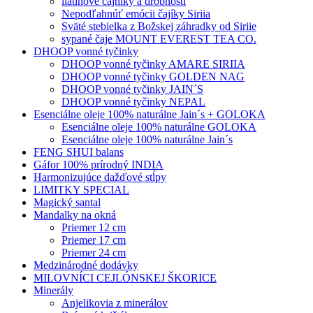
liatinové čajníky a drobnosti
Nepodľahnúť emócii čajíky Siriia
Sväté stebielka z Božskej záhradky od Siriie
sypané čaje MOUNT EVEREST TEA CO.
DHOOP vonné tyčinky
DHOOP vonné tyčinky AMARE SIRIIA
DHOOP vonné tyčinky GOLDEN NAG
DHOOP vonné tyčinky JAIN´S
DHOOP vonné tyčinky NEPAL
Esenciálne oleje 100% naturálne Jain´s + GOLOKA
Esenciálne oleje 100% naturálne GOLOKA
Esenciálne oleje 100% naturálne Jain´s
FENG SHUI balans
Gáfor 100% prírodný INDIA
Harmonizujúce dažďové stĺpy
LIMITKY SPECIAL
Magický santal
Mandalky na okná
Priemer 12 cm
Priemer 17 cm
Priemer 24 cm
Medzinárodné dodávky
MILOVNÍCI CEJLÓNSKEJ ŠKORICE
Minerály
Anjelikovia z minerálov