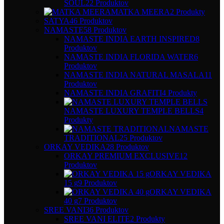
SOUL
22 Produktov
MATKA MEERA
2 Produkty
SATYA
46 Produktov
NAMASTE
58 Produktov
NAMASTE INDIA EARTH INSPIRED
8
Produktov
NAMASTE INDIA FLORIDA WATER
6
Produktov
NAMASTE INDIA NATURAL MASALA
11
Produktov
NAMASTE INDIA GRAFITI
4 Produkty
NAMASTE LUXURY TEMPLE BELLS
4
Produkty
NAMASTE
TRADITIONAL
25 Produktov
ORKAY VEDIKA
28 Produktov
ORKAY PREMIUM EXCLUSIVE
12
Produktov
ORKAY VEDIKA
15 g
9 Produktov
ORKAY VEDIKA
40 g
7 Produktov
SREE VANI
36 Produktov
SREE VANI ELITE
2 Produkty