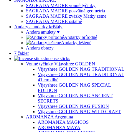
SAGRADA MADRE
SAGRADA MADRE vonné tyčinky
SAGRADA MADRE posvätná geometria
SAGRADA MADRE zväzky Matky zeme
SAGRADA MADRE ostatné
Andary a andarky krištály
Andara amulety ♥
Andarky prírodné
Andarky leštené
Andara obrazy
7 čakier
Incense sticks
Vonné tyčinky Vijayshree GOLDEN
Vijayshree GOLDEN NAG TRADITIONAL
Vijayshree GOLDEN NAG TRADITIONAL
41 cm dlhé
Vijayshree GOLDEN NAG SPECIAL
EDITION
Vijayshree GOLDEN NAG ANCIENT
SECRETS
Vijayshree GOLDEN NAG FUSION
Vijayshree GOLDEN NAG WILD CRAFT
AROMANZA Argentina
AROMANZA MAGICOS
AROMANZA MAYA