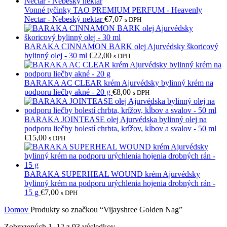
Vonné tyčinky TAO PREMIUM PERFUM - Heavenly
Nectar - Nebeský nektar
€
7,07
s DPH
BARAKA CINNAMON BARK olej Ajurvédsky škoricový
bylinný olej - 30 ml
€
22,00
s DPH
BARAKA AC CLEAR krém Ajurvédsky bylinný krém na
podporu liečby akné - 20 g
€
8,00
s DPH
BARAKA JOINTEASE olej Ajurvédska bylinný olej na
podporu liečby bolestí chrbta, krížov, kĺbov a svalov - 50 ml
€
15,00
s DPH
BARAKA SUPERHEAL WOUND krém Ajurvédsky
bylinný krém na podporu urýchlenia hojenia drobných rán -
15 g
€
7,00
s DPH
Domov
Produkty so značkou “Vijayshree Golden Nag”
Zobrazených 1–12 z 93 výsledkov