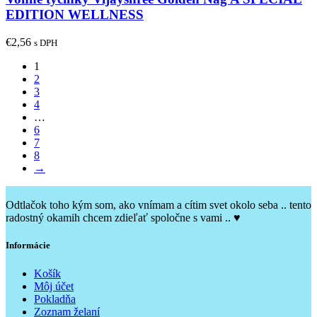
EDITION WELLNESS
€
2,56
s DPH
1
2
3
4
…
6
7
8
→
Odtlačok toho kým som, ako vnímam a cítim svet okolo seba .. tento
radostný okamih chcem zdieľať spoločne s vami .. ♥
Informácie
Košík
Môj účet
Pokladňa
Zoznam želaní