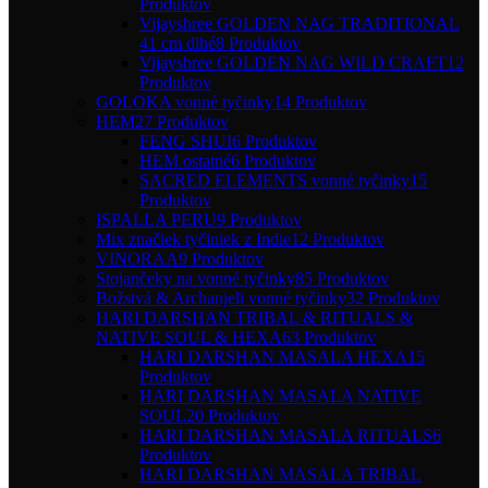
Produktov
Vijayshree GOLDEN NAG TRADITIONAL
41 cm dlhé
8 Produktov
Vijayshree GOLDEN NAG WILD CRAFT
12
Produktov
GOLOKA vonné tyčinky
14 Produktov
HEM
27 Produktov
FENG SHUI
6 Produktov
HEM ostatné
6 Produktov
SACRED ELEMENTS vonné tyčinky
15
Produktov
ISPALLA PERU
9 Produktov
Mix značiek tyčiniek z Indie
12 Produktov
VINORAA
9 Produktov
Stojančeky na vonné tyčinky
85 Produktov
Božstvá & Archanjeli vonné tyčinky
32 Produktov
HARI DARSHAN TRIBAL & RITUALS &
NATIVE SOUL & HEXA
63 Produktov
HARI DARSHAN MASALA HEXA
15
Produktov
HARI DARSHAN MASALA NATIVE
SOUL
20 Produktov
HARI DARSHAN MASALA RITUALS
6
Produktov
HARI DARSHAN MASALA TRIBAL