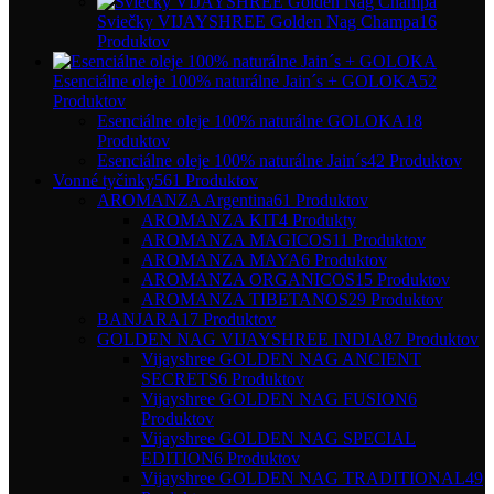
Sviečky VIJAYSHREE Golden Nag Champa
16
Produktov
Esenciálne oleje 100% naturálne Jain´s + GOLOKA
52
Produktov
Esenciálne oleje 100% naturálne GOLOKA
18
Produktov
Esenciálne oleje 100% naturálne Jain´s
42 Produktov
Vonné tyčinky
561 Produktov
AROMANZA Argentina
61 Produktov
AROMANZA KIT
4 Produkty
AROMANZA MAGICOS
11 Produktov
AROMANZA MAYA
6 Produktov
AROMANZA ORGANICOS
15 Produktov
AROMANZA TIBETANOS
29 Produktov
BANJARA
17 Produktov
GOLDEN NAG VIJAYSHREE INDIA
87 Produktov
Vijayshree GOLDEN NAG ANCIENT
SECRETS
6 Produktov
Vijayshree GOLDEN NAG FUSION
6
Produktov
Vijayshree GOLDEN NAG SPECIAL
EDITION
6 Produktov
Vijayshree GOLDEN NAG TRADITIONAL
49