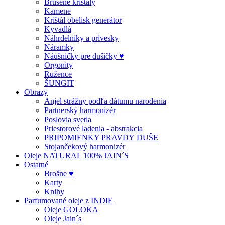
Brúsené krištály
Kamene
Krištál obelisk generátor
Kyvadlá
Náhrdelníky a prívesky
Náramky
Náušničky pre dušičky ♥
Orgonity
Ružence
ŠUNGIT
Obrazy
Anjel strážny podľa dátumu narodenia
Partnerský harmonizér
Poslovia svetla
Priestorové ladenia - abstrakcia
PRIPOMIENKY PRAVDY DUŠE
Stojančekový harmonizér
Oleje NATURAL 100% JAIN´S
Ostatné
Brošne ♥
Karty
Knihy
Parfumované oleje z INDIE
Oleje GOLOKA
Oleje Jain´s