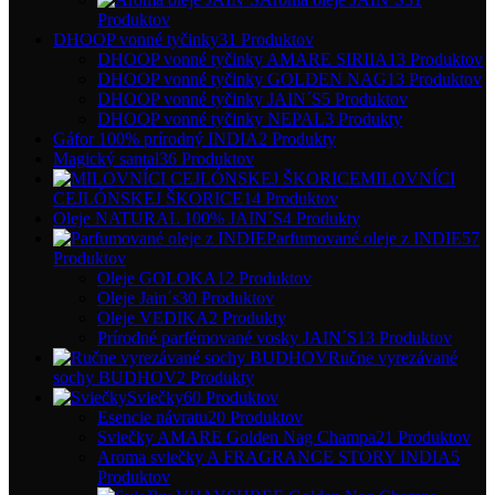
Produktov
DHOOP vonné tyčinky
31 Produktov
DHOOP vonné tyčinky AMARE SIRIIA
13 Produktov
DHOOP vonné tyčinky GOLDEN NAG
13 Produktov
DHOOP vonné tyčinky JAIN´S
5 Produktov
DHOOP vonné tyčinky NEPAL
3 Produkty
Gáfor 100% prírodný INDIA
2 Produkty
Magický santal
36 Produktov
MILOVNÍCI
CEJLÓNSKEJ ŠKORICE
14 Produktov
Oleje NATURAL 100% JAIN´S
4 Produkty
Parfumované oleje z INDIE
57
Produktov
Oleje GOLOKA
12 Produktov
Oleje Jain´s
30 Produktov
Oleje VEDIKA
2 Produkty
Prírodné parfémované vosky JAIN´S
13 Produktov
Ručne vyrezávané
sochy BUDHOV
2 Produkty
Sviečky
60 Produktov
Esencie návratu
20 Produktov
Sviečky AMARE Golden Nag Champa
21 Produktov
Aroma sviečky A FRAGRANCE STORY INDIA
5
Produktov