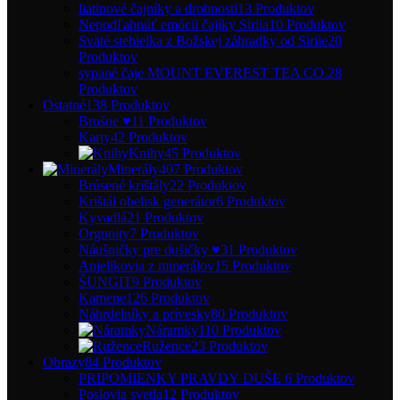
liatinové čajníky a drobnosti
13 Produktov
Nepodľahnúť emócii čajíky Siriia
10 Produktov
Sväté stebielka z Božskej záhradky od Siriie
20
Produktov
sypané čaje MOUNT EVEREST TEA CO.
28
Produktov
Ostatné
138 Produktov
Brošne ♥
11 Produktov
Karty
42 Produktov
Knihy
45 Produktov
Minerály
407 Produktov
Brúsené krištály
22 Produktov
Krištál obelisk generátor
6 Produktov
Kyvadlá
21 Produktov
Orgonity
7 Produktov
Náušničky pre dušičky ♥
31 Produktov
Anjelikovia z minerálov
15 Produktov
ŠUNGIT
9 Produktov
Kamene
126 Produktov
Náhrdelníky a prívesky
80 Produktov
Náramky
110 Produktov
Ružence
23 Produktov
Obrazy
84 Produktov
PRIPOMIENKY PRAVDY DUŠE
6 Produktov
Poslovia svetla
12 Produktov