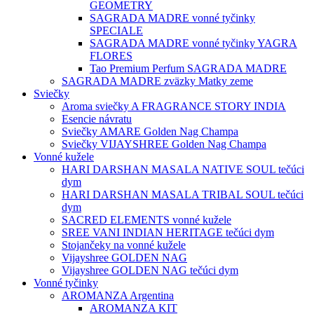
GEOMETRY
SAGRADA MADRE vonné tyčinky
SPECIALE
SAGRADA MADRE vonné tyčinky YAGRA
FLORES
Tao Premium Perfum SAGRADA MADRE
SAGRADA MADRE zväzky Matky zeme
Sviečky
Aroma sviečky A FRAGRANCE STORY INDIA
Esencie návratu
Sviečky AMARE Golden Nag Champa
Sviečky VIJAYSHREE Golden Nag Champa
Vonné kužele
HARI DARSHAN MASALA NATIVE SOUL tečúci
dym
HARI DARSHAN MASALA TRIBAL SOUL tečúci
dym
SACRED ELEMENTS vonné kužele
SREE VANI INDIAN HERITAGE tečúci dym
Stojančeky na vonné kužele
Vijayshree GOLDEN NAG
Vijayshree GOLDEN NAG tečúci dym
Vonné tyčinky
AROMANZA Argentina
AROMANZA KIT