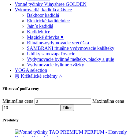
Vonné tyčinky Vijayshree GOLDEN
Vykurovadlá, kadidlá a živice
Bakhoor kadidlá
Elektrické kadidelnice
Jain´s kadidlá
Kadidelnice
Magické drievka ♥
Rituálne-vydymovacie vrecúška
SAMBRANI rituálne vydymovacie kališteky
Uhlíky samozapaľovacie
Vydymovacie bylinné mešteky, placky a gule
Vydymovacie bylinné zväzky
YOGA selection
통 Krištálické schémy △
Filtrovať podľa ceny
Minimálna cena
Maximálna cena
Filter
Produkty