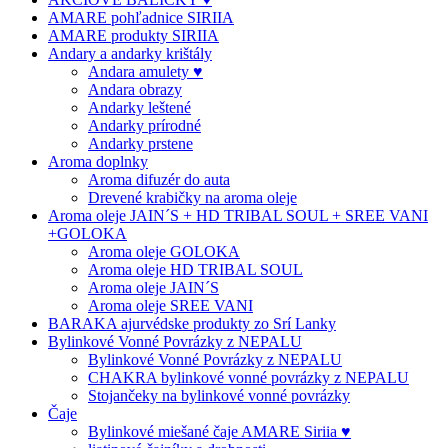
AMARE pohľadnice SIRIIA
AMARE produkty SIRIIA
Andary a andarky krištály
Andara amulety ♥
Andara obrazy
Andarky leštené
Andarky prírodné
Andarky prstene
Aroma doplnky
Aroma difuzér do auta
Drevené krabičky na aroma oleje
Aroma oleje JAIN´S + HD TRIBAL SOUL + SREE VANI
+GOLOKA
Aroma oleje GOLOKA
Aroma oleje HD TRIBAL SOUL
Aroma oleje JAIN´S
Aroma oleje SREE VANI
BARAKA ajurvédske produkty zo Srí Lanky
Bylinkové Vonné Povrázky z NEPALU
Bylinkové Vonné Povrázky z NEPALU
CHAKRA bylinkové vonné povrázky z NEPALU
Stojančeky na bylinkové vonné povrázky
Čaje
Bylinkové miešané čaje AMARE Siriia ♥