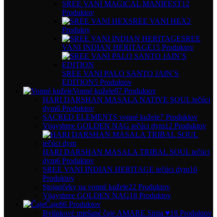
SREE VANI MAGICAL MANIFEST
12
Produktov
SREE VANI HEX
2
Produkty
SREE
VANI INDIAN HERITAGE
15 Produktov
SREE VANI PALO SANTO JAIN´S
EDITION
5 Produktov
Vonné kužele
87 Produktov
HARI DARSHAN MASALA NATIVE SOUL tečúci
dym
6 Produktov
SACRED ELEMENTS vonné kužele
7 Produktov
Vijayshree GOLDEN NAG tečúci dym
12 Produktov
HARI DARSHAN MASALA TRIBAL SOUL tečúci
dym
6 Produktov
SREE VANI INDIAN HERITAGE tečúci dym
16
Produktov
Stojančeky na vonné kužele
22 Produktov
Vijayshree GOLDEN NAG
18 Produktov
Čaje
86 Produktov
Bylinkové miešané čaje AMARE Siriia ♥
18 Produktov