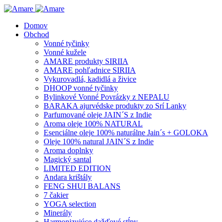
Domov
Obchod
Vonné tyčinky
Vonné kužele
AMARE produkty SIRIIA
AMARE pohľadnice SIRIIA
Vykurovadlá, kadidlá a živice
DHOOP vonné tyčinky
Bylinkové Vonné Povrázky z NEPALU
BARAKA ajurvédske produkty zo Srí Lanky
Parfumované oleje JAIN´S z Indie
Aroma oleje 100% NATURAL
Esenciálne oleje 100% naturálne Jain´s + GOLOKA
Oleje 100% natural JAIN´S z Indie
Aroma doplnky
Magický santal
LIMITED EDITION
Andara krištály
FENG SHUI BALANS
7 čakier
YOGA selection
Minerály
Harmonizujúce dažďové stĺpy