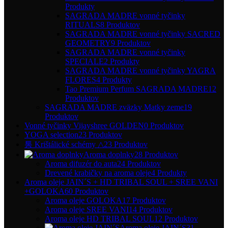
Produkty
SAGRADA MADRE vonné tyčinky
RITUALS
8 Produktov
SAGRADA MADRE vonné tyčinky SACRED
GEOMETRY
9 Produktov
SAGRADA MADRE vonné tyčinky
SPECIALE
2 Produkty
SAGRADA MADRE vonné tyčinky YAGRA
FLORES
4 Produkty
Tao Premium Perfum SAGRADA MADRE
12
Produktov
SAGRADA MADRE zväzky Matky zeme
19
Produktov
Vonné tyčinky Vijayshree GOLDEN
0 Produktov
YOGA selection
23 Produktov
통 Krištálické schémy △
23 Produktov
Aroma doplnky
28 Produktov
Aroma difuzér do auta
24 Produktov
Drevené krabičky na aroma oleje
4 Produkty
Aroma oleje JAIN´S + HD TRIBAL SOUL + SREE VANI
+GOLOKA
60 Produktov
Aroma oleje GOLOKA
17 Produktov
Aroma oleje SREE VANI
14 Produktov
Aroma oleje HD TRIBAL SOUL
12 Produktov
Aroma oleje JAIN´S
31