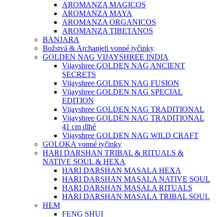
AROMANZA MAGICOS
AROMANZA MAYA
AROMANZA ORGANICOS
AROMANZA TIBETANOS
BANJARA
Božstvá & Archanjeli vonné tyčinky
GOLDEN NAG VIJAYSHREE INDIA
Vijayshree GOLDEN NAG ANCIENT
SECRETS
Vijayshree GOLDEN NAG FUSION
Vijayshree GOLDEN NAG SPECIAL
EDITION
Vijayshree GOLDEN NAG TRADITIONAL
Vijayshree GOLDEN NAG TRADITIONAL
41 cm dlhé
Vijayshree GOLDEN NAG WILD CRAFT
GOLOKA vonné tyčinky
HARI DARSHAN TRIBAL & RITUALS &
NATIVE SOUL & HEXA
HARI DARSHAN MASALA HEXA
HARI DARSHAN MASALA NATIVE SOUL
HARI DARSHAN MASALA RITUALS
HARI DARSHAN MASALA TRIBAL SOUL
HEM
FENG SHUI