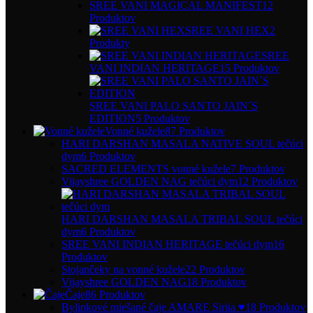
SREE VANI MAGICAL MANIFEST
12
Produktov
SREE VANI HEX
2
Produkty
SREE
VANI INDIAN HERITAGE
15 Produktov
SREE VANI PALO SANTO JAIN´S
EDITION
5 Produktov
Vonné kužele
87 Produktov
HARI DARSHAN MASALA NATIVE SOUL tečúci
dym
6 Produktov
SACRED ELEMENTS vonné kužele
7 Produktov
Vijayshree GOLDEN NAG tečúci dym
12 Produktov
HARI DARSHAN MASALA TRIBAL SOUL tečúci
dym
6 Produktov
SREE VANI INDIAN HERITAGE tečúci dym
16
Produktov
Stojančeky na vonné kužele
22 Produktov
Vijayshree GOLDEN NAG
18 Produktov
Čaje
86 Produktov
Bylinkové miešané čaje AMARE Siriia ♥
18 Produktov