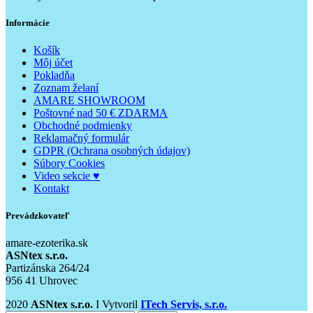
Informácie
Košík
Môj účet
Pokladňa
Zoznam želaní
AMARE SHOWROOM
Poštovné nad 50 € ZDARMA
Obchodné podmienky
Reklamačný formulár
GDPR (Ochrana osobných údajov)
Súbory Cookies
Video sekcie ♥
Kontakt
Prevádzkovateľ
amare-ezoterika.sk
ASNtex s.r.o.
Partizánska 264/24
956 41 Uhrovec
2020
ASNtex s.r.o.
I Vytvoril
ITech Servis, s.r.o.