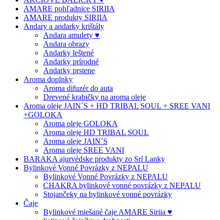
AMARE pohľadnice SIRIIA
AMARE produkty SIRIIA
Andary a andarky krištály
Andara amulety ♥
Andara obrazy
Andarky leštené
Andarky prírodné
Andarky prstene
Aroma doplnky
Aroma difuzér do auta
Drevené krabičky na aroma oleje
Aroma oleje JAIN´S + HD TRIBAL SOUL + SREE VANI
+GOLOKA
Aroma oleje GOLOKA
Aroma oleje HD TRIBAL SOUL
Aroma oleje JAIN´S
Aroma oleje SREE VANI
BARAKA ajurvédske produkty zo Srí Lanky
Bylinkové Vonné Povrázky z NEPALU
Bylinkové Vonné Povrázky z NEPALU
CHAKRA bylinkové vonné povrázky z NEPALU
Stojančeky na bylinkové vonné povrázky
Čaje
Bylinkové miešané čaje AMARE Siriia ♥