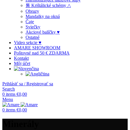
통 Krištálické schémy △
Obrazy
Mandalky na okná
Čaje
Sviečky
Akciové balíčky ♥
Ostatné
Video sekcie ♥
AMARE SHOWROOM
Poštovné nad 50 € ZDARMA
Kontakt
Môj účet
Prihlásiť sa / Registrovať sa
Search
0
items
€
0,00
Menu
0
items
€
0,00
Minerály