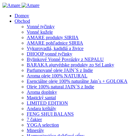
Domov
Obchod
Vonné tyčinky
Vonné kužele
AMARE produkty SIRIIA
AMARE pohľadnice SIRIIA
Vykurovadlá, kadidlá a živice
DHOOP vonné tyčinky
Bylinkové Vonné Povrázky z NEPALU
BARAKA ajurvédske produkty zo Srí Lanky
Parfumované oleje JAIN´S z Indie
Aroma oleje 100% NATURAL
Esenciálne oleje 100% naturálne Jain´s + GOLOKA
Oleje 100% natural JAIN´S z Indie
Aroma doplnky
Magický santal
LIMITED EDITION
Andara krištály
FENG SHUI BALANS
7 čakier
YOGA selection
Minerály
Harmonizujúce dažďové stĺpy