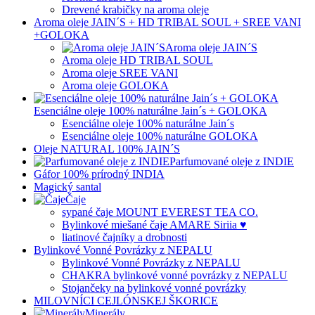
Drevené krabičky na aroma oleje
Aroma oleje JAIN´S + HD TRIBAL SOUL + SREE VANI
+GOLOKA
Aroma oleje JAIN´S
Aroma oleje HD TRIBAL SOUL
Aroma oleje SREE VANI
Aroma oleje GOLOKA
Esenciálne oleje 100% naturálne Jain´s + GOLOKA
Esenciálne oleje 100% naturálne Jain´s
Esenciálne oleje 100% naturálne GOLOKA
Oleje NATURAL 100% JAIN´S
Parfumované oleje z INDIE
Gáfor 100% prírodný INDIA
Magický santal
Čaje
sypané čaje MOUNT EVEREST TEA CO.
Bylinkové miešané čaje AMARE Siriia ♥
liatinové čajníky a drobnosti
Bylinkové Vonné Povrázky z NEPALU
Bylinkové Vonné Povrázky z NEPALU
CHAKRA bylinkové vonné povrázky z NEPALU
Stojančeky na bylinkové vonné povrázky
MILOVNÍCI CEJLÓNSKEJ ŠKORICE
Minerály