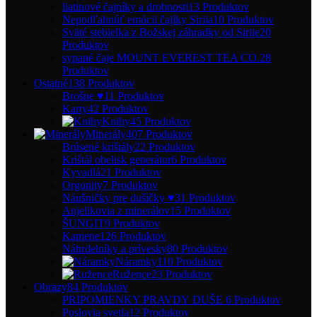
liatinové čajníky a drobnosti
13 Produktov
Nepodľahnúť emócii čajíky Siriia
10 Produktov
Sväté stebielka z Božskej záhradky od Siriie
20
Produktov
sypané čaje MOUNT EVEREST TEA CO.
28
Produktov
Ostatné
138 Produktov
Brošne ♥
11 Produktov
Karty
42 Produktov
Knihy
45 Produktov
Minerály
407 Produktov
Brúsené krištály
22 Produktov
Krištál obelisk generátor
6 Produktov
Kyvadlá
21 Produktov
Orgonity
7 Produktov
Náušničky pre dušičky ♥
31 Produktov
Anjelikovia z minerálov
15 Produktov
ŠUNGIT
9 Produktov
Kamene
126 Produktov
Náhrdelníky a prívesky
80 Produktov
Náramky
110 Produktov
Ružence
23 Produktov
Obrazy
84 Produktov
PRIPOMIENKY PRAVDY DUŠE
6 Produktov
Poslovia svetla
12 Produktov