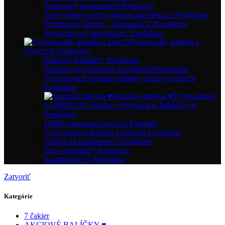
Partnerský harmonizér
6 Produktov
Anjel strážny podľa dátumu narodenia
21 Produktov
Priestorové ladenia – abstrakcia
32 Produktov
Stojančekový harmonizér
7 Produktov
Vykurovadlá, kadidlá a
živice
156 Produktov
Bakhoor kadidlá
17 Produktov
Rituálne-vydymovacie vrecúška
10 Produktov
Vydymovacie bylinné mešteky, placky a gule
19
Produktov
Magické drievka ♥
27 Produktov
SAMBRANI rituálne vydymovacie kališteky
10
Produktov
Uhlíky samozapaľovacie
2 Produkty
Vydymovacie bylinné zväzky
45 Produktov
Elektrické kadidelnice
7 Produktov
Jain´s kadidlá
17 Produktov
Kadidelnice
31 Produktov
Zatvoriť
Kategórie
7 čakier
AKCIOVÉ BALÍČKY ♥