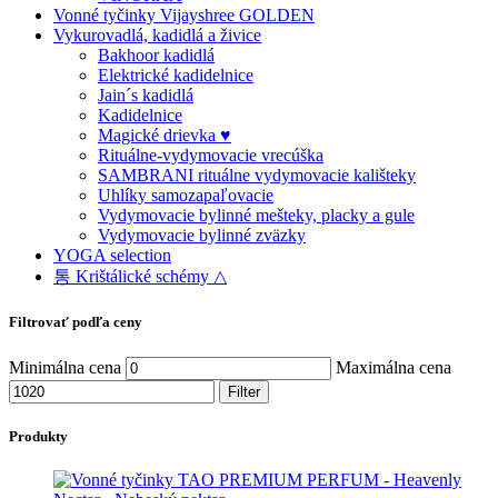
Vonné tyčinky Vijayshree GOLDEN
Vykurovadlá, kadidlá a živice
Bakhoor kadidlá
Elektrické kadidelnice
Jain´s kadidlá
Kadidelnice
Magické drievka ♥
Rituálne-vydymovacie vrecúška
SAMBRANI rituálne vydymovacie kališteky
Uhlíky samozapaľovacie
Vydymovacie bylinné mešteky, placky a gule
Vydymovacie bylinné zväzky
YOGA selection
통 Krištálické schémy △
Filtrovať podľa ceny
Minimálna cena
Maximálna cena
Filter
Produkty