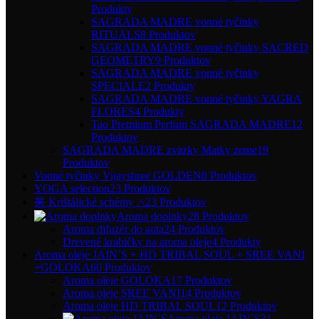
Produkty
SAGRADA MADRE vonné tyčinky
RITUALS
8 Produktov
SAGRADA MADRE vonné tyčinky SACRED
GEOMETRY
9 Produktov
SAGRADA MADRE vonné tyčinky
SPECIALE
2 Produkty
SAGRADA MADRE vonné tyčinky YAGRA
FLORES
4 Produkty
Tao Premium Perfum SAGRADA MADRE
12
Produktov
SAGRADA MADRE zväzky Matky zeme
19
Produktov
Vonné tyčinky Vijayshree GOLDEN
0 Produktov
YOGA selection
23 Produktov
통 Krištálické schémy △
23 Produktov
Aroma doplnky
28 Produktov
Aroma difuzér do auta
24 Produktov
Drevené krabičky na aroma oleje
4 Produkty
Aroma oleje JAIN´S + HD TRIBAL SOUL + SREE VANI
+GOLOKA
60 Produktov
Aroma oleje GOLOKA
17 Produktov
Aroma oleje SREE VANI
14 Produktov
Aroma oleje HD TRIBAL SOUL
12 Produktov
Aroma oleje JAIN´S
31