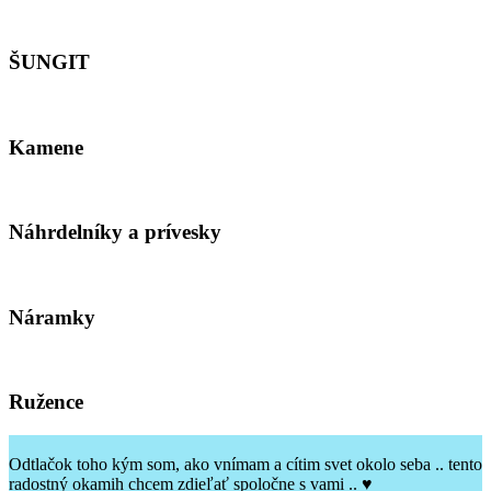
ŠUNGIT
Kamene
Náhrdelníky a prívesky
Náramky
Ružence
Odtlačok toho kým som, ako vnímam a cítim svet okolo seba .. tento
radostný okamih chcem zdieľať spoločne s vami .. ♥