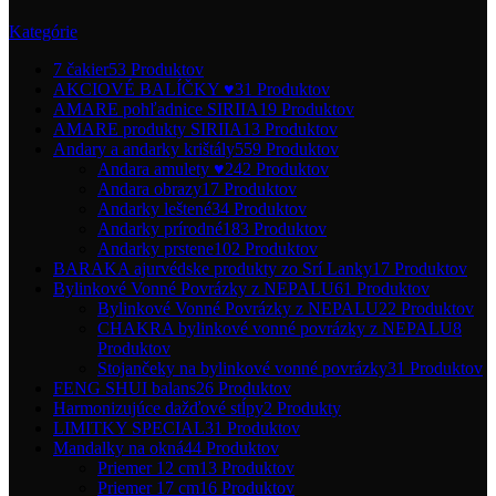
Kategórie
7 čakier
53 Produktov
AKCIOVÉ BALÍČKY ♥
31 Produktov
AMARE pohľadnice SIRIIA
19 Produktov
AMARE produkty SIRIIA
13 Produktov
Andary a andarky krištály
559 Produktov
Andara amulety ♥
242 Produktov
Andara obrazy
17 Produktov
Andarky leštené
34 Produktov
Andarky prírodné
183 Produktov
Andarky prstene
102 Produktov
BARAKA ajurvédske produkty zo Srí Lanky
17 Produktov
Bylinkové Vonné Povrázky z NEPALU
61 Produktov
Bylinkové Vonné Povrázky z NEPALU
22 Produktov
CHAKRA bylinkové vonné povrázky z NEPALU
8
Produktov
Stojančeky na bylinkové vonné povrázky
31 Produktov
FENG SHUI balans
26 Produktov
Harmonizujúce dažďové stĺpy
2 Produkty
LIMITKY SPECIAL
31 Produktov
Mandalky na okná
44 Produktov
Priemer 12 cm
13 Produktov
Priemer 17 cm
16 Produktov