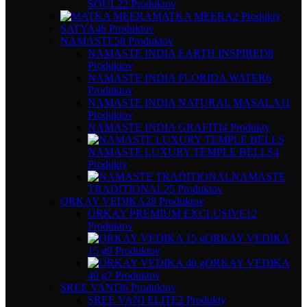
SOUL
22 Produktov
MATKA MEERA
2 Produkty
SATYA
46 Produktov
NAMASTE
58 Produktov
NAMASTE INDIA EARTH INSPIRED
8
Produktov
NAMASTE INDIA FLORIDA WATER
6
Produktov
NAMASTE INDIA NATURAL MASALA
11
Produktov
NAMASTE INDIA GRAFITI
4 Produkty
NAMASTE LUXURY TEMPLE BELLS
4
Produkty
NAMASTE
TRADITIONAL
25 Produktov
ORKAY VEDIKA
28 Produktov
ORKAY PREMIUM EXCLUSIVE
12
Produktov
ORKAY VEDIKA
15 g
9 Produktov
ORKAY VEDIKA
40 g
7 Produktov
SREE VANI
36 Produktov
SREE VANI ELITE
2 Produkty