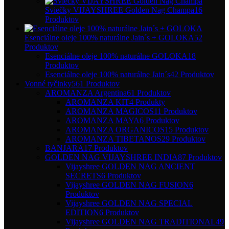
Sviečky VIJAYSHREE Golden Nag Champa
16
Produktov
Esenciálne oleje 100% naturálne Jain´s + GOLOKA
52
Produktov
Esenciálne oleje 100% naturálne GOLOKA
18
Produktov
Esenciálne oleje 100% naturálne Jain´s
42 Produktov
Vonné tyčinky
561 Produktov
AROMANZA Argentina
61 Produktov
AROMANZA KIT
4 Produkty
AROMANZA MAGICOS
11 Produktov
AROMANZA MAYA
6 Produktov
AROMANZA ORGANICOS
15 Produktov
AROMANZA TIBETANOS
29 Produktov
BANJARA
17 Produktov
GOLDEN NAG VIJAYSHREE INDIA
87 Produktov
Vijayshree GOLDEN NAG ANCIENT
SECRETS
6 Produktov
Vijayshree GOLDEN NAG FUSION
6
Produktov
Vijayshree GOLDEN NAG SPECIAL
EDITION
6 Produktov
Vijayshree GOLDEN NAG TRADITIONAL
49