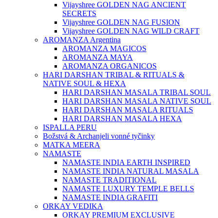
Vijayshree GOLDEN NAG ANCIENT
SECRETS
Vijayshree GOLDEN NAG FUSION
Vijayshree GOLDEN NAG WILD CRAFT
AROMANZA Argentina
AROMANZA MAGICOS
AROMANZA MAYA
AROMANZA ORGANICOS
HARI DARSHAN TRIBAL & RITUALS &
NATIVE SOUL & HEXA
HARI DARSHAN MASALA TRIBAL SOUL
HARI DARSHAN MASALA NATIVE SOUL
HARI DARSHAN MASALA RITUALS
HARI DARSHAN MASALA HEXA
ISPALLA PERU
Božstvá & Archanjeli vonné tyčinky
MATKA MEERA
NAMASTE
NAMASTE INDIA EARTH INSPIRED
NAMASTE INDIA NATURAL MASALA
NAMASTE TRADITIONAL
NAMASTE LUXURY TEMPLE BELLS
NAMASTE INDIA GRAFITI
ORKAY VEDIKA
ORKAY PREMIUM EXCLUSIVE