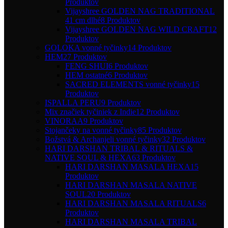
Produktov
Vijayshree GOLDEN NAG TRADITIONAL
41 cm dlhé
8 Produktov
Vijayshree GOLDEN NAG WILD CRAFT
12
Produktov
GOLOKA vonné tyčinky
14 Produktov
HEM
27 Produktov
FENG SHUI
6 Produktov
HEM ostatné
6 Produktov
SACRED ELEMENTS vonné tyčinky
15
Produktov
ISPALLA PERU
9 Produktov
Mix značiek tyčiniek z Indie
12 Produktov
VINORAA
9 Produktov
Stojančeky na vonné tyčinky
85 Produktov
Božstvá & Archanjeli vonné tyčinky
32 Produktov
HARI DARSHAN TRIBAL & RITUALS &
NATIVE SOUL & HEXA
63 Produktov
HARI DARSHAN MASALA HEXA
15
Produktov
HARI DARSHAN MASALA NATIVE
SOUL
20 Produktov
HARI DARSHAN MASALA RITUALS
6
Produktov
HARI DARSHAN MASALA TRIBAL