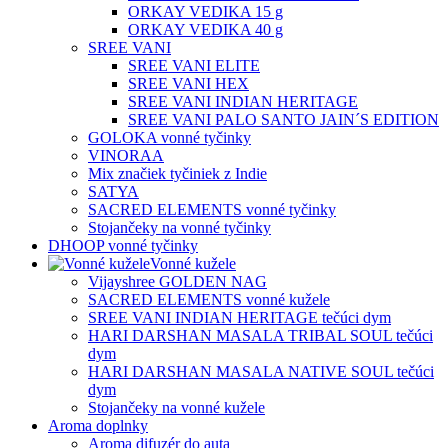
ORKAY VEDIKA 15 g
ORKAY VEDIKA 40 g
SREE VANI
SREE VANI ELITE
SREE VANI HEX
SREE VANI INDIAN HERITAGE
SREE VANI PALO SANTO JAIN´S EDITION
GOLOKA vonné tyčinky
VINORAA
Mix značiek tyčiniek z Indie
SATYA
SACRED ELEMENTS vonné tyčinky
Stojančeky na vonné tyčinky
DHOOP vonné tyčinky
Vonné kužele
Vijayshree GOLDEN NAG
SACRED ELEMENTS vonné kužele
SREE VANI INDIAN HERITAGE tečúci dym
HARI DARSHAN MASALA TRIBAL SOUL tečúci
dym
HARI DARSHAN MASALA NATIVE SOUL tečúci
dym
Stojančeky na vonné kužele
Aroma doplnky
Aroma difuzér do auta