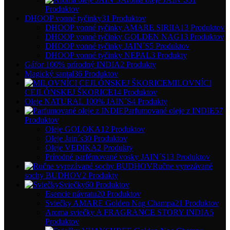
Produktov
DHOOP vonné tyčinky
31 Produktov
DHOOP vonné tyčinky AMARE SIRIIA
13 Produktov
DHOOP vonné tyčinky GOLDEN NAG
13 Produktov
DHOOP vonné tyčinky JAIN´S
5 Produktov
DHOOP vonné tyčinky NEPAL
3 Produkty
Gáfor 100% prírodný INDIA
2 Produkty
Magický santal
36 Produktov
MILOVNÍCI
CEJLÓNSKEJ ŠKORICE
14 Produktov
Oleje NATURAL 100% JAIN´S
4 Produkty
Parfumované oleje z INDIE
57
Produktov
Oleje GOLOKA
12 Produktov
Oleje Jain´s
30 Produktov
Oleje VEDIKA
2 Produkty
Prírodné parfémované vosky JAIN´S
13 Produktov
Ručne vyrezávané
sochy BUDHOV
2 Produkty
Sviečky
60 Produktov
Esencie návratu
20 Produktov
Sviečky AMARE Golden Nag Champa
21 Produktov
Aroma sviečky A FRAGRANCE STORY INDIA
5
Produktov