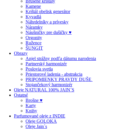
Brúsené krištály
Kamene
Krištál obelisk generátor
Kyvadlá
Náhrdelníky a prívesky
Náramky
Náušničky pre dušičky ♥
Orgonity
Ružence
ŠUNGIT
Obrazy
Anjel strážny podľa dátumu narodenia
Partnerský harmonizér
Poslovia svetla
Priestorové ladenia - abstrakcia
PRIPOMIENKY PRAVDY DUŠE
Stojančekový harmonizér
Oleje NATURAL 100% JAIN´S
Ostatné
Brošne ♥
Karty
Knihy
Parfumované oleje z INDIE
Oleje GOLOKA
Oleje Jain´s