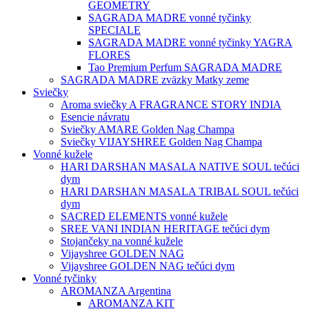
GEOMETRY
SAGRADA MADRE vonné tyčinky
SPECIALE
SAGRADA MADRE vonné tyčinky YAGRA
FLORES
Tao Premium Perfum SAGRADA MADRE
SAGRADA MADRE zväzky Matky zeme
Sviečky
Aroma sviečky A FRAGRANCE STORY INDIA
Esencie návratu
Sviečky AMARE Golden Nag Champa
Sviečky VIJAYSHREE Golden Nag Champa
Vonné kužele
HARI DARSHAN MASALA NATIVE SOUL tečúci
dym
HARI DARSHAN MASALA TRIBAL SOUL tečúci
dym
SACRED ELEMENTS vonné kužele
SREE VANI INDIAN HERITAGE tečúci dym
Stojančeky na vonné kužele
Vijayshree GOLDEN NAG
Vijayshree GOLDEN NAG tečúci dym
Vonné tyčinky
AROMANZA Argentina
AROMANZA KIT