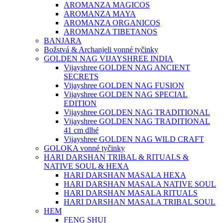
AROMANZA MAGICOS
AROMANZA MAYA
AROMANZA ORGANICOS
AROMANZA TIBETANOS
BANJARA
Božstvá & Archanjeli vonné tyčinky
GOLDEN NAG VIJAYSHREE INDIA
Vijayshree GOLDEN NAG ANCIENT
SECRETS
Vijayshree GOLDEN NAG FUSION
Vijayshree GOLDEN NAG SPECIAL
EDITION
Vijayshree GOLDEN NAG TRADITIONAL
Vijayshree GOLDEN NAG TRADITIONAL
41 cm dlhé
Vijayshree GOLDEN NAG WILD CRAFT
GOLOKA vonné tyčinky
HARI DARSHAN TRIBAL & RITUALS &
NATIVE SOUL & HEXA
HARI DARSHAN MASALA HEXA
HARI DARSHAN MASALA NATIVE SOUL
HARI DARSHAN MASALA RITUALS
HARI DARSHAN MASALA TRIBAL SOUL
HEM
FENG SHUI