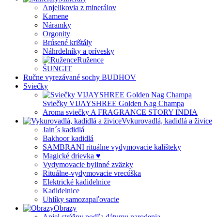
Anjelikovia z minerálov
Kamene
Náramky
Orgonity
Brúsené krištály
Náhrdelníky a prívesky
Ružence
ŠUNGIT
Ručne vyrezávané sochy BUDHOV
Sviečky
Sviečky VIJAYSHREE Golden Nag Champa
Aroma sviečky A FRAGRANCE STORY INDIA
Vykurovadlá, kadidlá a živice
Jain´s kadidlá
Bakhoor kadidlá
SAMBRANI rituálne vydymovacie kališteky
Magické drievka ♥
Vydymovacie bylinné zväzky
Rituálne-vydymovacie vrecúška
Elektrické kadidelnice
Kadidelnice
Uhlíky samozapaľovacie
Obrazy
Anjel strážny podľa dátumu narodenia