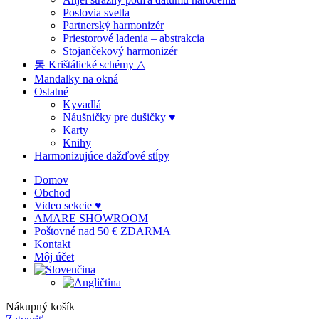
Poslovia svetla
Partnerský harmonizér
Priestorové ladenia – abstrakcia
Stojančekový harmonizér
통 Krištálické schémy △
Mandalky na okná
Ostatné
Kyvadlá
Náušničky pre dušičky ♥
Karty
Knihy
Harmonizujúce dažďové stĺpy
Domov
Obchod
Video sekcie ♥
AMARE SHOWROOM
Poštovné nad 50 € ZDARMA
Kontakt
Môj účet
Nákupný košík