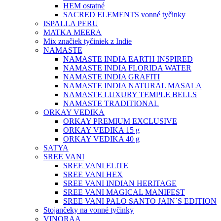
HEM ostatné
SACRED ELEMENTS vonné tyčinky
ISPALLA PERU
MATKA MEERA
Mix značiek tyčiniek z Indie
NAMASTE
NAMASTE INDIA EARTH INSPIRED
NAMASTE INDIA FLORIDA WATER
NAMASTE INDIA GRAFITI
NAMASTE INDIA NATURAL MASALA
NAMASTE LUXURY TEMPLE BELLS
NAMASTE TRADITIONAL
ORKAY VEDIKA
ORKAY PREMIUM EXCLUSIVE
ORKAY VEDIKA 15 g
ORKAY VEDIKA 40 g
SATYA
SREE VANI
SREE VANI ELITE
SREE VANI HEX
SREE VANI INDIAN HERITAGE
SREE VANI MAGICAL MANIFEST
SREE VANI PALO SANTO JAIN´S EDITION
Stojančeky na vonné tyčinky
VINORAA