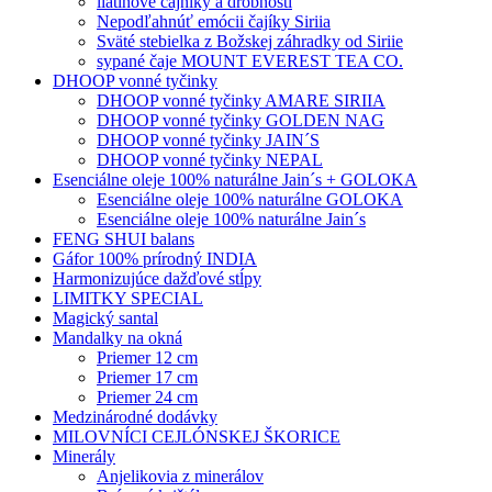
liatinové čajníky a drobnosti
Nepodľahnúť emócii čajíky Siriia
Sväté stebielka z Božskej záhradky od Siriie
sypané čaje MOUNT EVEREST TEA CO.
DHOOP vonné tyčinky
DHOOP vonné tyčinky AMARE SIRIIA
DHOOP vonné tyčinky GOLDEN NAG
DHOOP vonné tyčinky JAIN´S
DHOOP vonné tyčinky NEPAL
Esenciálne oleje 100% naturálne Jain´s + GOLOKA
Esenciálne oleje 100% naturálne GOLOKA
Esenciálne oleje 100% naturálne Jain´s
FENG SHUI balans
Gáfor 100% prírodný INDIA
Harmonizujúce dažďové stĺpy
LIMITKY SPECIAL
Magický santal
Mandalky na okná
Priemer 12 cm
Priemer 17 cm
Priemer 24 cm
Medzinárodné dodávky
MILOVNÍCI CEJLÓNSKEJ ŠKORICE
Minerály
Anjelikovia z minerálov