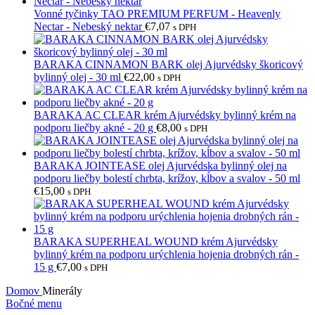
Vonné tyčinky TAO PREMIUM PERFUM - Heavenly
Nectar - Nebeský nektar
€
7,07
s DPH
BARAKA CINNAMON BARK olej Ajurvédsky škoricový
bylinný olej - 30 ml
€
22,00
s DPH
BARAKA AC CLEAR krém Ajurvédsky bylinný krém na
podporu liečby akné - 20 g
€
8,00
s DPH
BARAKA JOINTEASE olej Ajurvédska bylinný olej na
podporu liečby bolestí chrbta, krížov, kĺbov a svalov - 50 ml
€
15,00
s DPH
BARAKA SUPERHEAL WOUND krém Ajurvédsky
bylinný krém na podporu urýchlenia hojenia drobných rán -
15 g
€
7,00
s DPH
Domov
Minerály
Bočné menu