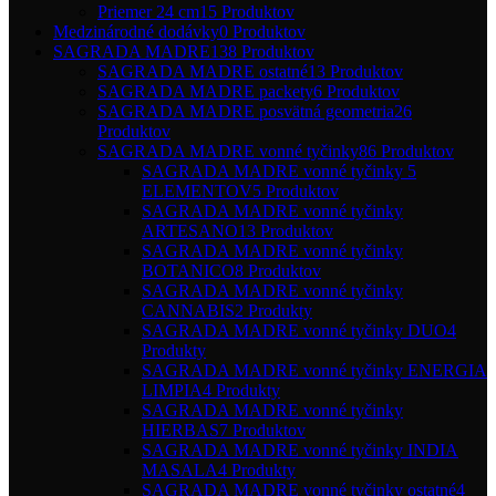
Priemer 24 cm
15 Produktov
Medzinárodné dodávky
0 Produktov
SAGRADA MADRE
138 Produktov
SAGRADA MADRE ostatné
13 Produktov
SAGRADA MADRE packety
6 Produktov
SAGRADA MADRE posvätná geometria
26
Produktov
SAGRADA MADRE vonné tyčinky
86 Produktov
SAGRADA MADRE vonné tyčinky 5
ELEMENTOV
5 Produktov
SAGRADA MADRE vonné tyčinky
ARTESANO
13 Produktov
SAGRADA MADRE vonné tyčinky
BOTANICO
8 Produktov
SAGRADA MADRE vonné tyčinky
CANNABIS
2 Produkty
SAGRADA MADRE vonné tyčinky DUO
4
Produkty
SAGRADA MADRE vonné tyčinky ENERGIA
LIMPIA
4 Produkty
SAGRADA MADRE vonné tyčinky
HIERBAS
7 Produktov
SAGRADA MADRE vonné tyčinky INDIA
MASALA
4 Produkty
SAGRADA MADRE vonné tyčinky ostatné
4