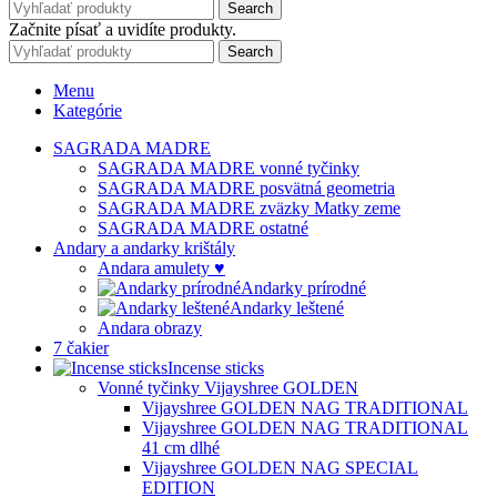
Search
Začnite písať a uvidíte produkty.
Search
Menu
Kategórie
SAGRADA MADRE
SAGRADA MADRE vonné tyčinky
SAGRADA MADRE posvätná geometria
SAGRADA MADRE zväzky Matky zeme
SAGRADA MADRE ostatné
Andary a andarky krištály
Andara amulety ♥
Andarky prírodné
Andarky leštené
Andara obrazy
7 čakier
Incense sticks
Vonné tyčinky Vijayshree GOLDEN
Vijayshree GOLDEN NAG TRADITIONAL
Vijayshree GOLDEN NAG TRADITIONAL
41 cm dlhé
Vijayshree GOLDEN NAG SPECIAL
EDITION