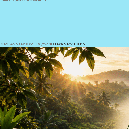
2020
ASNtex s.r.o.
I Vytvoril
ITech Servis, s.r.o.