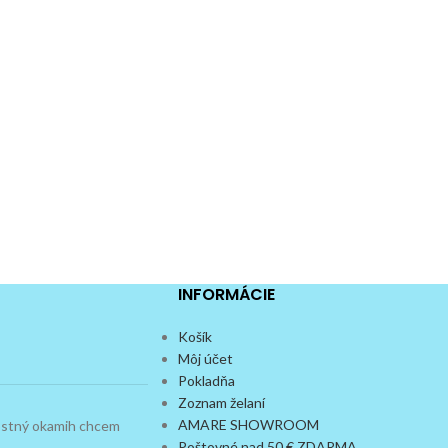
INFORMÁCIE
Košík
Môj účet
Pokladňa
Zoznam želaní
AMARE SHOWROOM
dostný okamih chcem
Poštovné nad 50 € ZDARMA