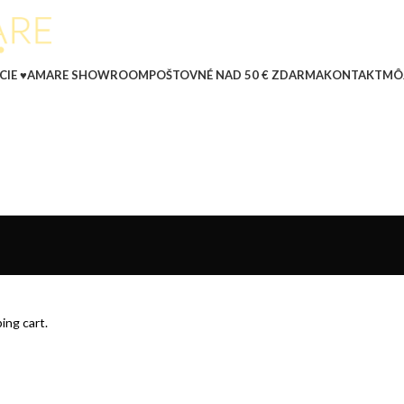
CIE ♥
AMARE SHOWROOM
POŠTOVNÉ NAD 50 € ZDARMA
KONTAKT
MÔ
ing cart.