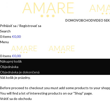
DOMOV
OBCHOD
VIDEO SEK
Prihlásiť sa / Registrovať sa
Search
0
items
€
0,00
Menu
0
items
€
0,00
Nákupný košík
Objednávka
Objednávka je dokončená
Váš košík je prázdny.
Before proceed to checkout you must add some products to your shopp
You will find a lot of interesting products on our "Shop" page.
Vrátiť sa do obchodu