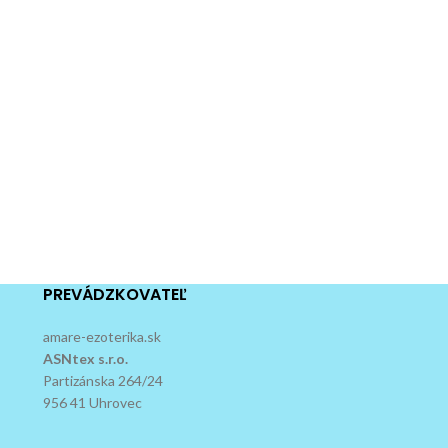
PREVÁDZKOVATEĽ
amare-ezoterika.sk
ASNtex s.r.o.
Partizánska 264/24
956 41 Uhrovec