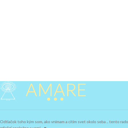
Odtlačok toho kým som, ako vnímam a cítim svet okolo seba .. tento ra
zdieľať spoločne s vami .. ♥