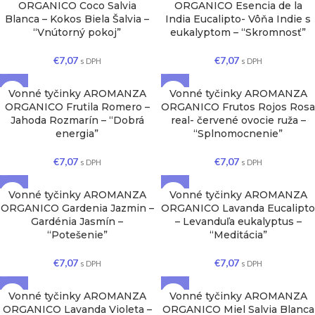
ORGANICO Coco Salvia
ORGANICO Esencia de la
Blanca – Kokos Biela Šalvia –
India Eucalipto- Vôňa Indie s
“Vnútorný pokoj”
eukalyptom – “Skromnosť”
€
7,07
€
7,07
s DPH
s DPH
Vonné tyčinky AROMANZA
Vonné tyčinky AROMANZA
ORGANICO Frutila Romero –
ORGANICO Frutos Rojos Rosa
Jahoda Rozmarín – “Dobrá
real- červené ovocie ruža –
energia”
“Splnomocnenie”
€
7,07
€
7,07
s DPH
s DPH
Vonné tyčinky AROMANZA
Vonné tyčinky AROMANZA
ORGANICO Gardenia Jazmin –
ORGANICO Lavanda Eucalipto
Gardénia Jasmín –
– Levanduľa eukalyptus –
“Potešenie”
“Meditácia”
€
7,07
€
7,07
s DPH
s DPH
Vonné tyčinky AROMANZA
Vonné tyčinky AROMANZA
ORGANICO Lavanda Violeta –
ORGANICO Miel Salvia Blanca