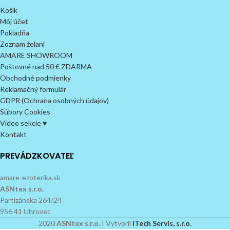
Košík
Môj účet
Pokladňa
Zoznam želaní
AMARE SHOWROOM
Poštovné nad 50 € ZDARMA
Obchodné podmienky
Reklamačný formulár
GDPR (Ochrana osobných údajov)
Súbory Cookies
Video sekcie ♥
Kontakt
PREVÁDZKOVATEĽ
amare-ezoterika.sk
ASNtex s.r.o.
Partizánska 264/24
956 41 Uhrovec
2020
ASNtex s.r.o.
I Vytvoril
ITech Servis, s.r.o.