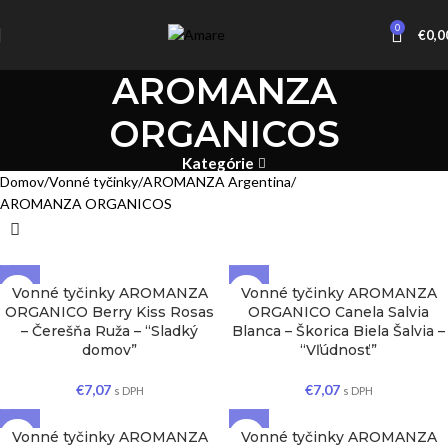
0
€
0,0
AROMANZA
ORGANICOS
Kategórie
Domov
Vonné tyčinky
AROMANZA Argentina
AROMANZA ORGANICOS
Vonné tyčinky AROMANZA
Vonné tyčinky AROMANZA
ORGANICO Berry Kiss Rosas
ORGANICO Canela Salvia
– Čerešňa Ruža – “Sladký
Blanca – Škorica Biela Šalvia –
domov”
“Vľúdnosť”
€
7,07
€
7,07
s DPH
s DPH
Vonné tyčinky AROMANZA
Vonné tyčinky AROMANZA