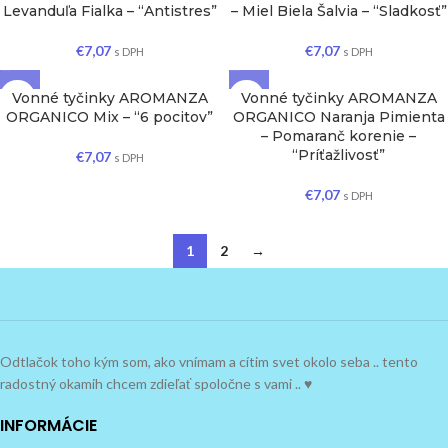
Levanduľa Fialka – “Antistres”
– Miel Biela Šalvia – “Sladkosť”
€
7,07
€
7,07
s DPH
s DPH
Vonné tyčinky AROMANZA
Vonné tyčinky AROMANZA
ORGANICO Mix – “6 pocitov”
ORGANICO Naranja Pimienta
– Pomaranč korenie –
“Príťažlivosť”
€
7,07
s DPH
€
7,07
s DPH
1
2
→
Odtlačok toho kým som, ako vnímam a cítim svet okolo seba .. tento
radostný okamih chcem zdieľať spoločne s vami .. ♥
INFORMÁCIE