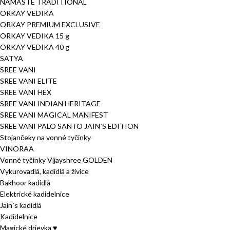
NAMASTE TRADITIONAL
ORKAY VEDIKA
ORKAY PREMIUM EXCLUSIVE
ORKAY VEDIKA 15 g
ORKAY VEDIKA 40 g
SATYA
SREE VANI
SREE VANI ELITE
SREE VANI HEX
SREE VANI INDIAN HERITAGE
SREE VANI MAGICAL MANIFEST
SREE VANI PALO SANTO JAIN´S EDITION
Stojančeky na vonné tyčinky
VINORAA
Vonné tyčinky Vijayshree GOLDEN
Vykurovadlá, kadidlá a živice
Bakhoor kadidlá
Elektrické kadidelnice
Jain´s kadidlá
Kadidelnice
Magické drievka ♥