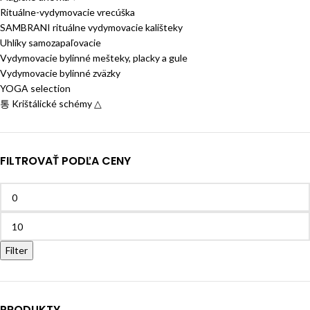
Rituálne-vydymovacie vrecúška
SAMBRANI rituálne vydymovacie kališteky
Uhlíky samozapaľovacie
Vydymovacie bylinné mešteky, placky a gule
Vydymovacie bylinné zväzky
YOGA selection
통 Krištálické schémy △
FILTROVAŤ PODĽA CENY
Filter
PRODUKTY