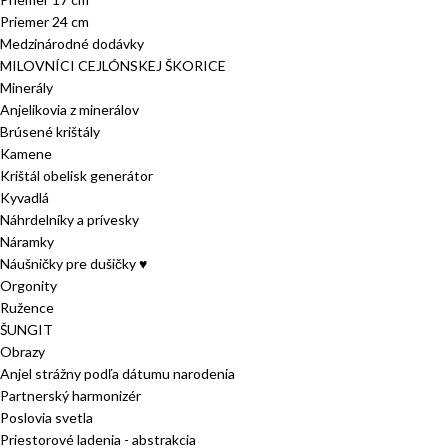
Priemer 24 cm
Medzinárodné dodávky
MILOVNÍCI CEJLÓNSKEJ ŠKORICE
Minerály
Anjelikovia z minerálov
Brúsené krištály
Kamene
Krištál obelisk generátor
Kyvadlá
Náhrdelníky a prívesky
Náramky
Náušničky pre dušičky ♥
Orgonity
Ružence
ŠUNGIT
Obrazy
Anjel strážny podľa dátumu narodenia
Partnerský harmonizér
Poslovia svetla
Priestorové ladenia - abstrakcia