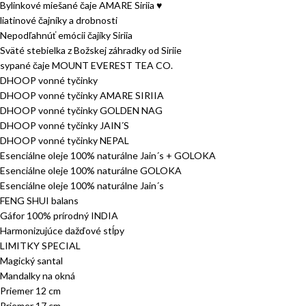
Bylinkové miešané čaje AMARE Siriia ♥
liatinové čajníky a drobnosti
Nepodľahnúť emócii čajíky Siriia
Sväté stebielka z Božskej záhradky od Siriie
sypané čaje MOUNT EVEREST TEA CO.
DHOOP vonné tyčinky
DHOOP vonné tyčinky AMARE SIRIIA
DHOOP vonné tyčinky GOLDEN NAG
DHOOP vonné tyčinky JAIN´S
DHOOP vonné tyčinky NEPAL
Esenciálne oleje 100% naturálne Jain´s + GOLOKA
Esenciálne oleje 100% naturálne GOLOKA
Esenciálne oleje 100% naturálne Jain´s
FENG SHUI balans
Gáfor 100% prírodný INDIA
Harmonizujúce dažďové stĺpy
LIMITKY SPECIAL
Magický santal
Mandalky na okná
Priemer 12 cm
Priemer 17 cm