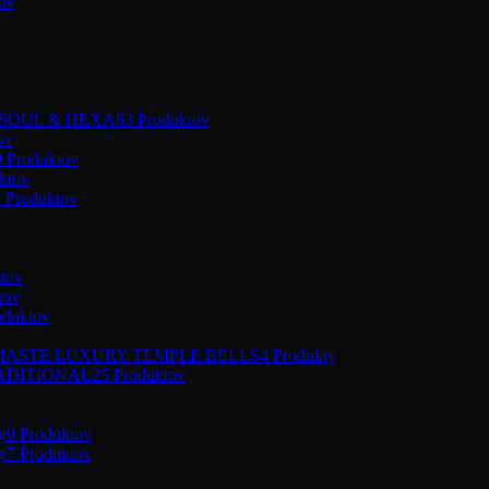
ov
 SOUL & HEXA
63 Produktov
ov
0 Produktov
ktov
 Produktov
tov
tov
oduktov
ASTE LUXURY TEMPLE BELLS
4 Produkty
ADITIONAL
25 Produktov
g
9 Produktov
g
7 Produktov