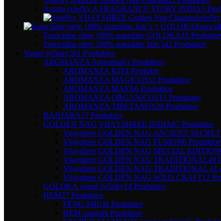
Aroma sviečky A FRAGRANCE STORY INDIA
5 Pro
Sviečk
Esenciá
Esenciálne oleje 100% naturálne GOLOKA
18 Produkto
Esenciálne oleje 100% naturálne Jain´s
42 Produktov
Vonné tyčinky
561 Produktov
AROMANZA Argentina
61 Produktov
AROMANZA KIT
4 Produkty
AROMANZA MAGICOS
11 Produktov
AROMANZA MAYA
6 Produktov
AROMANZA ORGANICOS
15 Produktov
AROMANZA TIBETANOS
29 Produktov
BANJARA
17 Produktov
GOLDEN NAG VIJAYSHREE INDIA
87 Produktov
Vijayshree GOLDEN NAG ANCIENT SECRET
Vijayshree GOLDEN NAG FUSION
6 Produktov
Vijayshree GOLDEN NAG SPECIAL EDITION
Vijayshree GOLDEN NAG TRADITIONAL
49 
Vijayshree GOLDEN NAG TRADITIONAL 41 c
Vijayshree GOLDEN NAG WILD CRAFT
12 Pr
GOLOKA vonné tyčinky
14 Produktov
HEM
27 Produktov
FENG SHUI
6 Produktov
HEM ostatné
6 Produktov