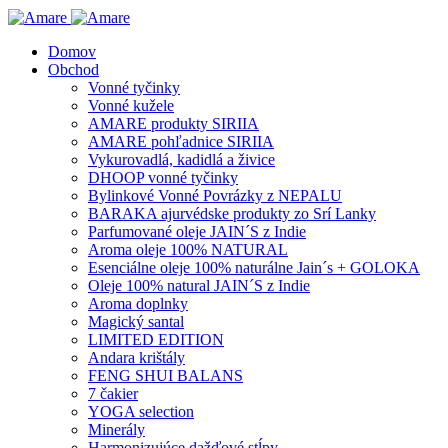
Domov
Obchod
Vonné tyčinky
Vonné kužele
AMARE produkty SIRIIA
AMARE pohľadnice SIRIIA
Vykurovadlá, kadidlá a živice
DHOOP vonné tyčinky
Bylinkové Vonné Povrázky z NEPALU
BARAKA ajurvédske produkty zo Srí Lanky
Parfumované oleje JAIN´S z Indie
Aroma oleje 100% NATURAL
Esenciálne oleje 100% naturálne Jain´s + GOLOKA
Oleje 100% natural JAIN´S z Indie
Aroma doplnky
Magický santal
LIMITED EDITION
Andara krištály
FENG SHUI BALANS
7 čakier
YOGA selection
Minerály
Harmonizujúce dažďové stĺpy