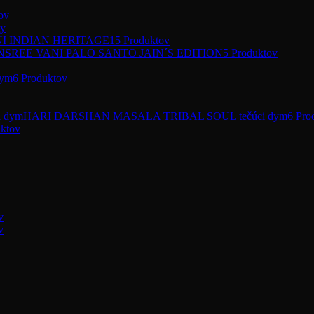
ov
ty
I INDIAN HERITAGE
15 Produktov
SREE VANI PALO SANTO JAIN´S EDITION
5 Produktov
ym
6 Produktov
HARI DARSHAN MASALA TRIBAL SOUL tečúci dym
6 Pro
uktov
v
v