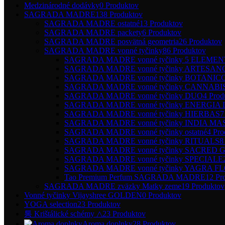
Medzinárodné dodávky
0 Produktov
SAGRADA MADRE
138 Produktov
SAGRADA MADRE ostatné
13 Produktov
SAGRADA MADRE packety
6 Produktov
SAGRADA MADRE posvätná geometria
26 Produktov
SAGRADA MADRE vonné tyčinky
86 Produktov
SAGRADA MADRE vonné tyčinky 5 ELEME
SAGRADA MADRE vonné tyčinky ARTESAN
SAGRADA MADRE vonné tyčinky BOTANIC
SAGRADA MADRE vonné tyčinky CANNABI
SAGRADA MADRE vonné tyčinky DUO
4 Prod
SAGRADA MADRE vonné tyčinky ENERGIA 
SAGRADA MADRE vonné tyčinky HIERBAS
7
SAGRADA MADRE vonné tyčinky INDIA M
SAGRADA MADRE vonné tyčinky ostatné
4 Pro
SAGRADA MADRE vonné tyčinky RITUALS
8
SAGRADA MADRE vonné tyčinky SACRED
SAGRADA MADRE vonné tyčinky SPECIALE
SAGRADA MADRE vonné tyčinky YAGRA F
Tao Premium Perfum SAGRADA MADRE
12 Pr
SAGRADA MADRE zväzky Matky zeme
19 Produktov
Vonné tyčinky Vijayshree GOLDEN
0 Produktov
YOGA selection
23 Produktov
통 Krištálické schémy △
23 Produktov
Aroma doplnky
28 Produktov