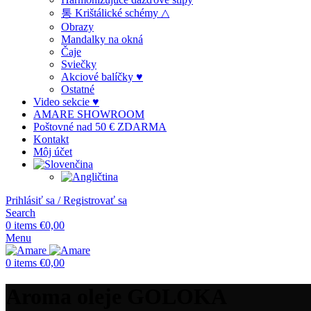
통 Krištálické schémy △
Obrazy
Mandalky na okná
Čaje
Sviečky
Akciové balíčky ♥
Ostatné
Video sekcie ♥
AMARE SHOWROOM
Poštovné nad 50 € ZDARMA
Kontakt
Môj účet
Prihlásiť sa / Registrovať sa
Search
0
items
€
0,00
Menu
0
items
€
0,00
Aroma oleje GOLOKA