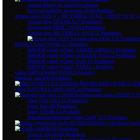
Aroma difuzér do auta
24 Produktov
Drevené krabičky na aroma oleje
4 Produkty
Aroma oleje JAIN´S + HD TRIBAL SOUL + SREE VANI
Aroma oleje GOLOKA
17 Produktov
Aroma oleje SREE VANI
14 Produktov
Aroma oleje HD TRIBAL SOUL
12 Produktov
Aroma oleje JAIN´S
31 Produkto
DHOOP vonné tyčinky
31 Produktov
DHOOP vonné tyčinky AMARE SIRIIA
13 Produktov
DHOOP vonné tyčinky GOLDEN NAG
13 Produktov
DHOOP vonné tyčinky JAIN´S
5 Produktov
DHOOP vonné tyčinky NEPAL
3 Produkty
Gáfor 100% prírodný INDIA
2 Produkty
Magický santal
36 Produktov
MILOVNÍCI CEJ
Oleje NATURAL 100% JAIN´S
4 Produkty
Parfumované oleje z INDIE
57 P
Oleje GOLOKA
12 Produktov
Oleje Jain´s
30 Produktov
Oleje VEDIKA
2 Produkty
Prírodné parfémované vosky JAIN´S
13 Produktov
Ručne vyrezávané s
Sviečky
60 Produktov
Esencie návratu
20 Produktov
Sviečky AMARE Golden Nag Champa
21 Produktov