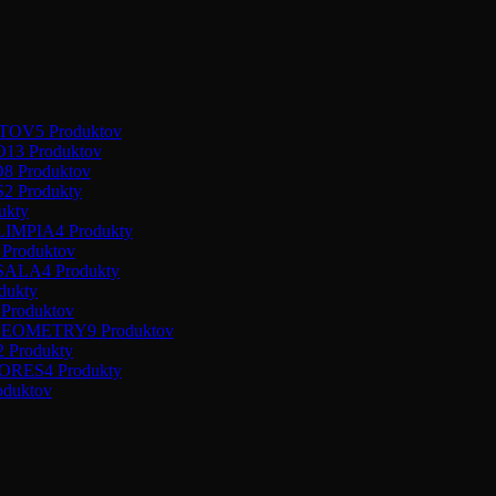
NTOV
5 Produktov
O
13 Produktov
O
8 Produktov
S
2 Produkty
ukty
LIMPIA
4 Produkty
 Produktov
ASALA
4 Produkty
dukty
 Produktov
 GEOMETRY
9 Produktov
2 Produkty
LORES
4 Produkty
oduktov