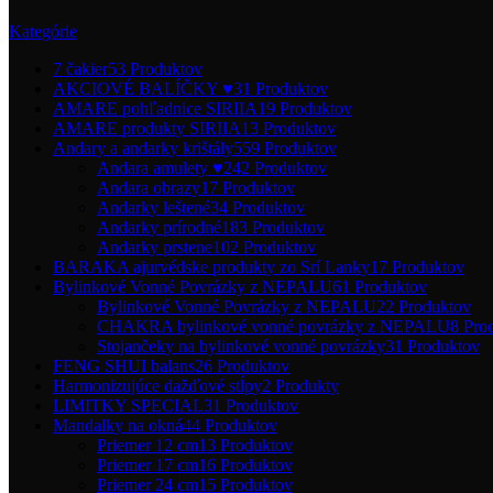
Kategórie
7 čakier
53 Produktov
AKCIOVÉ BALÍČKY ♥
31 Produktov
AMARE pohľadnice SIRIIA
19 Produktov
AMARE produkty SIRIIA
13 Produktov
Andary a andarky krištály
559 Produktov
Andara amulety ♥
242 Produktov
Andara obrazy
17 Produktov
Andarky leštené
34 Produktov
Andarky prírodné
183 Produktov
Andarky prstene
102 Produktov
BARAKA ajurvédske produkty zo Srí Lanky
17 Produktov
Bylinkové Vonné Povrázky z NEPALU
61 Produktov
Bylinkové Vonné Povrázky z NEPALU
22 Produktov
CHAKRA bylinkové vonné povrázky z NEPALU
8 Pro
Stojančeky na bylinkové vonné povrázky
31 Produktov
FENG SHUI balans
26 Produktov
Harmonizujúce dažďové stĺpy
2 Produkty
LIMITKY SPECIAL
31 Produktov
Mandalky na okná
44 Produktov
Priemer 12 cm
13 Produktov
Priemer 17 cm
16 Produktov
Priemer 24 cm
15 Produktov