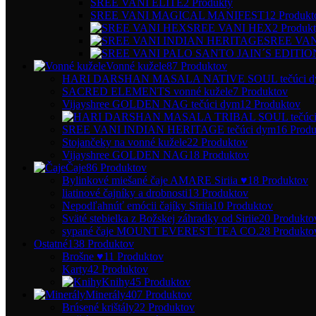
SREE VANI ELITE
2 Produkty
SREE VANI MAGICAL MANIFEST
12 Produkt
SREE VANI HEX
2 Produk
SREE VAN
Vonné kužele
87 Produktov
HARI DARSHAN MASALA NATIVE SOUL tečúci d
SACRED ELEMENTS vonné kužele
7 Produktov
Vijayshree GOLDEN NAG tečúci dym
12 Produktov
SREE VANI INDIAN HERITAGE tečúci dym
16 Prod
Stojančeky na vonné kužele
22 Produktov
Vijayshree GOLDEN NAG
18 Produktov
Čaje
86 Produktov
Bylinkové miešané čaje AMARE Siriia ♥
18 Produktov
liatinové čajníky a drobnosti
13 Produktov
Nepodľahnúť emócii čajíky Siriia
10 Produktov
Sväté stebielka z Božskej záhradky od Siriie
20 Produkto
sypané čaje MOUNT EVEREST TEA CO.
28 Produkto
Ostatné
138 Produktov
Brošne ♥
11 Produktov
Karty
42 Produktov
Knihy
45 Produktov
Minerály
407 Produktov
Brúsené krištály
22 Produktov