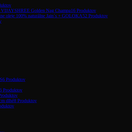
duktov
y VIJAYSHREE Golden Nag Champa
16 Produktov
lne oleje 100% naturálne Jain´s + GOLOKA
52 Produktov
v
S
6 Produktov
6 Produktov
Produktov
m dlhé
8 Produktov
oduktov