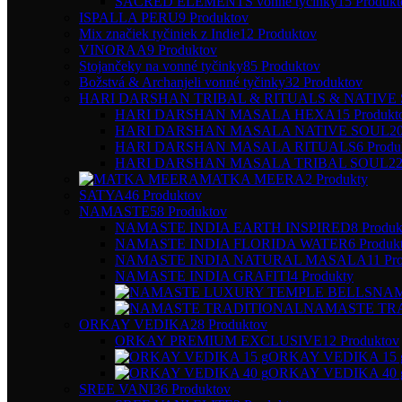
SACRED ELEMENTS vonné tyčinky
15 Produkt
ISPALLA PERU
9 Produktov
Mix značiek tyčiniek z Indie
12 Produktov
VINORAA
9 Produktov
Stojančeky na vonné tyčinky
85 Produktov
Božstvá & Archanjeli vonné tyčinky
32 Produktov
HARI DARSHAN TRIBAL & RITUALS & NATIVE
HARI DARSHAN MASALA HEXA
15 Produkt
HARI DARSHAN MASALA NATIVE SOUL
2
HARI DARSHAN MASALA RITUALS
6 Produ
HARI DARSHAN MASALA TRIBAL SOUL
22
MATKA MEERA
2 Produkty
SATYA
46 Produktov
NAMASTE
58 Produktov
NAMASTE INDIA EARTH INSPIRED
8 Produk
NAMASTE INDIA FLORIDA WATER
6 Produk
NAMASTE INDIA NATURAL MASALA
11 Pr
NAMASTE INDIA GRAFITI
4 Produkty
NAM
NAMASTE TR
ORKAY VEDIKA
28 Produktov
ORKAY PREMIUM EXCLUSIVE
12 Produktov
ORKAY VEDIKA 15 
ORKAY VEDIKA 40 
SREE VANI
36 Produktov