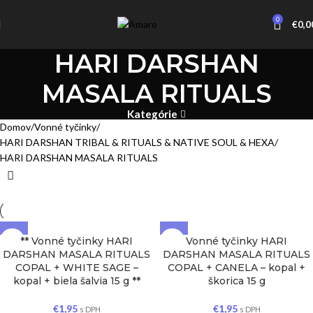
0
€
0,0
HARI DARSHAN
MASALA RITUALS
Kategórie
Domov
Vonné tyčinky
HARI DARSHAN TRIBAL & RITUALS & NATIVE SOUL & HEXA
HARI DARSHAN MASALA RITUALS
** Vonné tyčinky HARI
Vonné tyčinky HARI
DARSHAN MASALA RITUALS
DARSHAN MASALA RITUALS
COPAL + WHITE SAGE –
COPAL + CANELA – kopal +
kopal + biela šalvia 15 g **
škorica 15 g
€
1,95
€
1,95
s DPH
s DPH