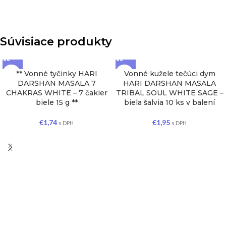
Súvisiace produkty
** Vonné tyčinky HARI
Vonné kužele tečúci dym
DARSHAN MASALA 7
HARI DARSHAN MASALA
CHAKRAS WHITE – 7 čakier
TRIBAL SOUL WHITE SAGE –
biele 15 g **
biela šalvia 10 ks v balení
€
1,74
€
1,95
s DPH
s DPH