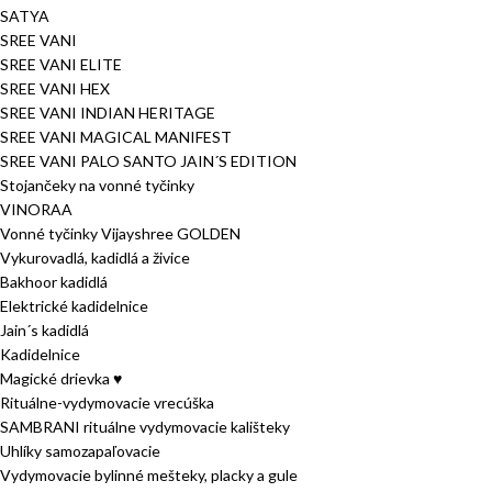
SATYA
SREE VANI
SREE VANI ELITE
SREE VANI HEX
SREE VANI INDIAN HERITAGE
SREE VANI MAGICAL MANIFEST
SREE VANI PALO SANTO JAIN´S EDITION
Stojančeky na vonné tyčinky
VINORAA
Vonné tyčinky Vijayshree GOLDEN
Vykurovadlá, kadidlá a živice
Bakhoor kadidlá
Elektrické kadidelnice
Jain´s kadidlá
Kadidelnice
Magické drievka ♥
Rituálne-vydymovacie vrecúška
SAMBRANI rituálne vydymovacie kališteky
Uhlíky samozapaľovacie
Vydymovacie bylinné mešteky, placky a gule