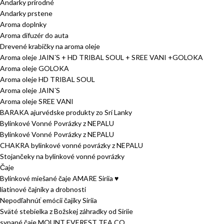
Andarky prírodné
Andarky prstene
Aroma doplnky
Aroma difuzér do auta
Drevené krabičky na aroma oleje
Aroma oleje JAIN´S + HD TRIBAL SOUL + SREE VANI +GOLOKA
Aroma oleje GOLOKA
Aroma oleje HD TRIBAL SOUL
Aroma oleje JAIN´S
Aroma oleje SREE VANI
BARAKA ajurvédske produkty zo Srí Lanky
Bylinkové Vonné Povrázky z NEPALU
Bylinkové Vonné Povrázky z NEPALU
CHAKRA bylinkové vonné povrázky z NEPALU
Stojančeky na bylinkové vonné povrázky
Čaje
Bylinkové miešané čaje AMARE Siriia ♥
liatinové čajníky a drobnosti
Nepodľahnúť emócii čajíky Siriia
Sväté stebielka z Božskej záhradky od Siriie
sypané čaje MOUNT EVEREST TEA CO.