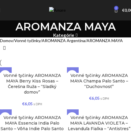
0
€
0,0
AROMANZA MAYA
Kategórie
Domov
Vonné tyčinky
AROMANZA Argentina
AROMANZA MAYA
Vonné tyčinky AROMANZA
Vonné tyčinky AROMANZA
MAYA Berry Kiss Rosas –
MAYA Champa Palo Santo –
Čerešna Ruža – “Sladký
“Duchovnosť”
domov”
€
6,05
s DPH
€
6,05
s DPH
Vonné tyčinky AROMANZA
Vonné tyčinky AROMANZA
MAYA Essencia India Palo
MAYA LAVANDA VIOLETA –
Santo – Vôňa Indie Palo Santo
Levanduľa Fialka – “Antistres”