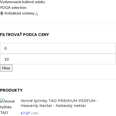
Vydymovacie bylinné zväzky
YOGA selection
통 Krištálické schémy △
FILTROVAŤ PODĽA CENY
Filter
PRODUKTY
Vonné tyčinky TAO PREMIUM PERFUM -
Heavenly Nectar - Nebeský nektar
€
7,07
s DPH