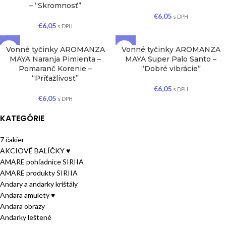
– “Skromnosť”
€
6,05
s DPH
€
6,05
s DPH
Vonné tyčinky AROMANZA
Vonné tyčinky AROMANZA
MAYA Naranja Pimienta –
MAYA Super Palo Santo –
Pomaranč Korenie –
“Dobré vibrácie”
“Príťažlivosť”
€
6,05
s DPH
€
6,05
s DPH
KATEGÓRIE
7 čakier
AKCIOVÉ BALÍČKY ♥
AMARE pohľadnice SIRIIA
AMARE produkty SIRIIA
Andary a andarky krištály
Andara amulety ♥
Andara obrazy
Andarky leštené