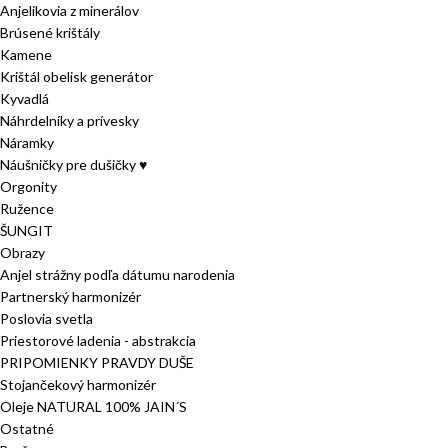
Anjelikovia z minerálov
Brúsené krištály
Kamene
Krištál obelisk generátor
Kyvadlá
Náhrdelníky a prívesky
Náramky
Náušničky pre dušičky ♥
Orgonity
Ružence
ŠUNGIT
Obrazy
Anjel strážny podľa dátumu narodenia
Partnerský harmonizér
Poslovia svetla
Priestorové ladenia - abstrakcia
PRIPOMIENKY PRAVDY DUŠE
Stojančekový harmonizér
Oleje NATURAL 100% JAIN´S
Ostatné