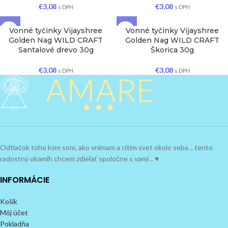
€
3,08
€
3,08
s DPH
s DPH
Vonné tyčinky Vijayshree
Vonné tyčinky Vijayshree
Golden Nag WILD CRAFT
Golden Nag WILD CRAFT
Santalové drevo 30g
Škorica 30g
€
3,08
€
3,08
s DPH
s DPH
Odtlačok toho kým som, ako vnímam a cítim svet okolo seba .. tento
radostný okamih chcem zdieľať spoločne s vami .. ♥
INFORMÁCIE
Košík
Môj účet
Pokladňa