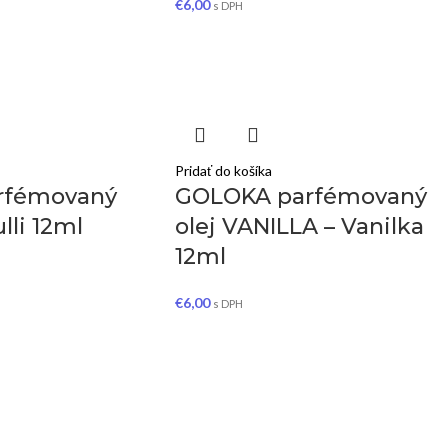
€
6,00
s DPH
Pridať do košíka
rfémovaný
GOLOKA parfémovaný
lli 12ml
olej VANILLA – Vanilka
12ml
€
6,00
s DPH