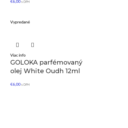
€
6,00
s DPH
Vypredané
Viac info
GOLOKA parfémovaný
olej White Oudh 12ml
€
6,00
s DPH