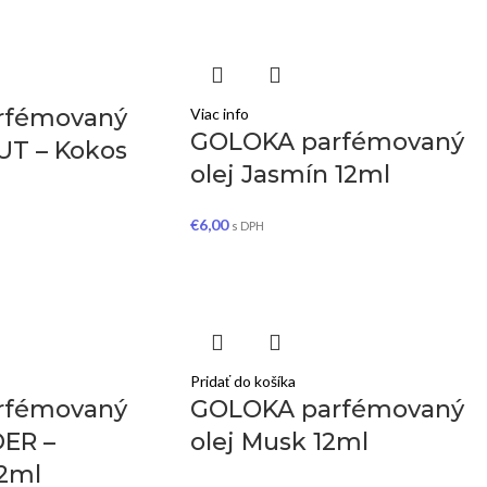
rfémovaný
Viac info
GOLOKA parfémovaný
UT – Kokos
olej Jasmín 12ml
€
6,00
s DPH
Pridať do košíka
rfémovaný
GOLOKA parfémovaný
DER –
olej Musk 12ml
12ml