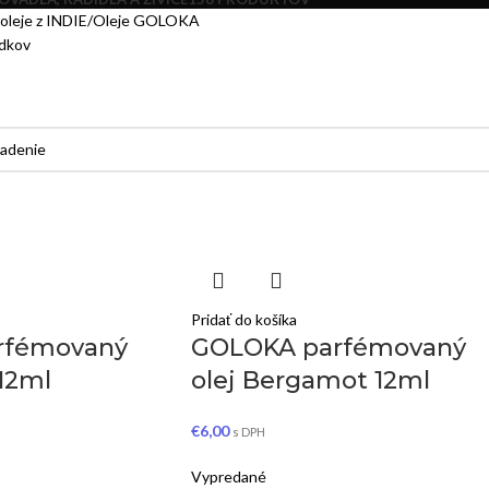
oleje z INDIE
Oleje GOLOKA
edkov
Pridať do košíka
rfémovaný
GOLOKA parfémovaný
12ml
olej Bergamot 12ml
€
6,00
s DPH
Vypredané