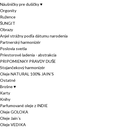
Náušničky pre dušičky ♥
Orgonity
Ružence
ŠUNGIT
Obrazy
Anjel strážny podľa dátumu narodenia
Partnerský harmonizér
Poslovia svetla
Priestorové ladenia - abstrakcia
PRIPOMIENKY PRAVDY DUŠE
Stojančekový harmonizér
Oleje NATURAL 100% JAIN´S
Ostatné
Brošne ♥
Karty
Knihy
Parfumované oleje z INDIE
Oleje GOLOKA
Oleje Jain´s
Oleje VEDIKA