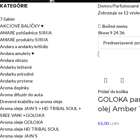
KATEGÓRIE
Domov
Parfumované 
Zobrazuje sa 12 výsl
7 čakier
AKCIOVÉ BALÍČKY ♥
Bočné menu
AMARE pohľadnice SIRIIA
Show
9
24
36
AMARE produkty SIRIIA
Andary a andarky krištály
Andara amulety ♥
Andara obrazy
Andarky leštené
Andarky prírodné
Andarky prstene
Aroma doplnky
Pridať do košíka
Aroma difuzér do auta
GOLOKA pa
Drevené krabičky na aroma oleje
olej Amber 
Aroma oleje JAIN´S + HD TRIBAL SOUL +
SREE VANI +GOLOKA
Aroma oleje GOLOKA
€
6,00
s DPH
Aroma oleje HD TRIBAL SOUL
Aroma oleje JAIN´S