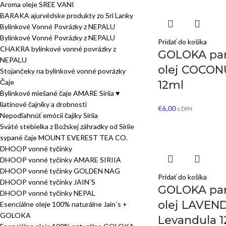
Aroma oleje SREE VANI
BARAKA ajurvédske produkty zo Srí Lanky
Bylinkové Vonné Povrázky z NEPALU
Bylinkové Vonné Povrázky z NEPALU
Pridať do košíka
CHAKRA bylinkové vonné povrázky z
GOLOKA pa
NEPALU
olej COCON
Stojančeky na bylinkové vonné povrázky
Čaje
12ml
Bylinkové miešané čaje AMARE Siriia ♥
liatinové čajníky a drobnosti
€
6,00
s DPH
Nepodľahnúť emócii čajíky Siriia
Sväté stebielka z Božskej záhradky od Siriie
sypané čaje MOUNT EVEREST TEA CO.
DHOOP vonné tyčinky
DHOOP vonné tyčinky AMARE SIRIIA
DHOOP vonné tyčinky GOLDEN NAG
Pridať do košíka
DHOOP vonné tyčinky JAIN´S
GOLOKA pa
DHOOP vonné tyčinky NEPAL
olej LAVEN
Esenciálne oleje 100% naturálne Jain´s +
GOLOKA
Levandula 