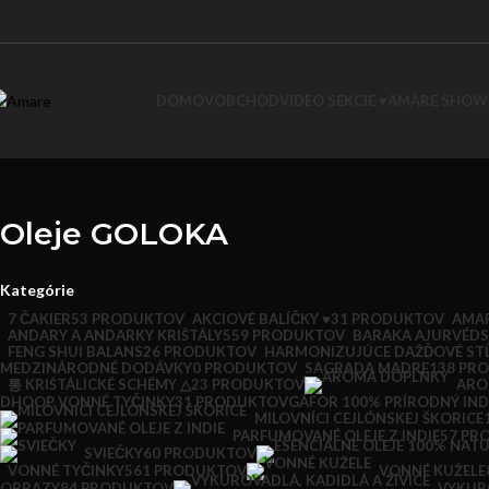
DOMOV
OBCHOD
VIDEO SEKCIE ♥
AMARE SHO
Oleje GOLOKA
Kategórie
7 ČAKIER
53 PRODUKTOV
AKCIOVÉ BALÍČKY ♥
31 PRODUKTOV
AMAR
ANDARY A ANDARKY KRIŠTÁLY
559 PRODUKTOV
BARAKA AJURVÉDS
FENG SHUI BALANS
26 PRODUKTOV
HARMONIZUJÚCE DAŽĎOVÉ ST
MEDZINÁRODNÉ DODÁVKY
0 PRODUKTOV
SAGRADA MADRE
138 PR
통 KRIŠTÁLICKÉ SCHÉMY △
23 PRODUKTOV
ARO
DHOOP VONNÉ TYČINKY
31 PRODUKTOV
GÁFOR 100% PRÍRODNÝ IND
MILOVNÍCI CEJLÓNSKEJ ŠKORICE
PARFUMOVANÉ OLEJE Z INDIE
57 PR
SVIEČKY
60 PRODUKTOV
VONNÉ TYČINKY
561 PRODUKTOV
VONNÉ KUŽELE
OBRAZY
84 PRODUKTOV
VYKURO