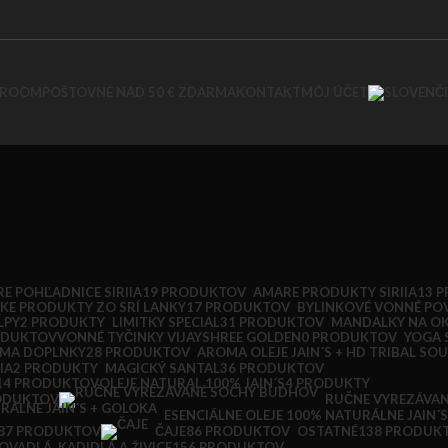
WROOM
POŠTOVNÉ NAD 50 € ZDARMA
KONTAKT
MÔJ ÚČET
E POHĽADNICE SIRIIA
19 PRODUKTOV
AMARE PRODUKTY SIRIIA
13 
KE PRODUKTY ZO SRÍ LANKY
17 PRODUKTOV
BYLINKOVÉ VONNÉ PO
ĹPY
2 PRODUKTY
LIMITKY SPECIAL
31 PRODUKTOV
MANDALKY NA O
ODUKTOV
VONNÉ TYČINKY VIJAYSHREE GOLDEN
0 PRODUKTOV
YOGA 
AROMA OLEJE JAIN´S + HD TRIBAL SOU
MA DOPLNKY
28 PRODUKTOV
IA
2 PRODUKTY
MAGICKÝ SANTAL
36 PRODUKTOV
OLEJE NATURAL 100% JAIN´S
4 PRODUKTY
14 PRODUKTOV
ODUKTOV
RUČNE VYREZÁVA
ESENCIÁLNE OLEJE 100% NATURÁLNE JAIN´
OSTATNÉ
138 PRODUK
87 PRODUKTOV
ČAJE
86 PRODUKTOV
VADLÁ, KADIDLÁ A ŽIVICE
156 PRODUKTOV