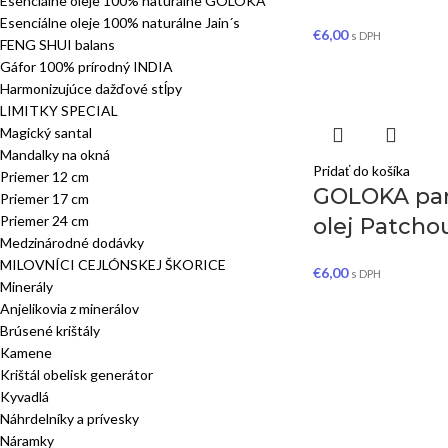
Esenciálne oleje 100% naturálne GOLOKA
Esenciálne oleje 100% naturálne Jain´s
€
6,00
s DPH
FENG SHUI balans
Gáfor 100% prírodný INDIA
Harmonizujúce dažďové stĺpy
LIMITKY SPECIAL
Magický santal
Mandalky na okná
Pridať do košíka
Priemer 12 cm
GOLOKA pa
Priemer 17 cm
Priemer 24 cm
olej Patchou
Medzinárodné dodávky
MILOVNÍCI CEJLÓNSKEJ ŠKORICE
€
6,00
s DPH
Minerály
Anjelikovia z minerálov
Brúsené krištály
Kamene
Krištál obelisk generátor
Kyvadlá
Náhrdelníky a prívesky
Náramky