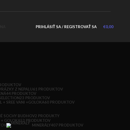
PRIHLÁSIŤ SA / REGISTROVAŤ SA
€
0,00
PRODUKTOV
VRÁZKY Z NEPALU
61 PRODUKTOV
KNÁ
44 PRODUKTOV
SELECTION
23 PRODUKTOV
L + SREE VANI +GOLOKA
60 PRODUKTOV
NÉ SOCHY BUDHOV
2 PRODUKTY
S + GOLOKA
52 PRODUKTOV
TOV
MINERÁLY
407 PRODUKTOV