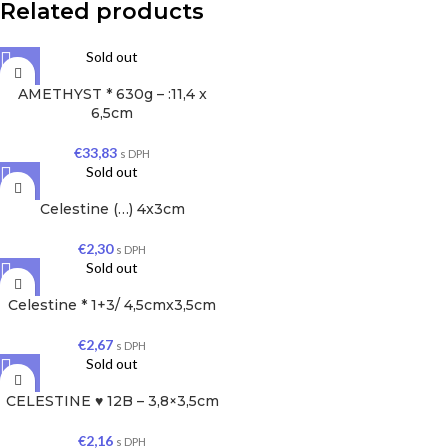
Related products
Sold out
AMETHYST * 630g – :11,4 x
6,5cm
€
33,83
s DPH
Sold out
Celestine (…) 4x3cm
€
2,30
s DPH
Sold out
Celestine * 1+3/ 4,5cmx3,5cm
€
2,67
s DPH
Sold out
CELESTINE ♥ 12B – 3,8×3,5cm
€
2,16
s DPH