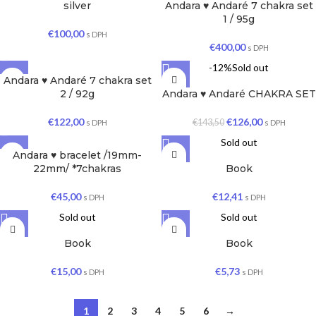
silver
Andara ♥ Andaré 7 chakra set
1 / 95g
€
100,00
s DPH
€
400,00
s DPH
-12%
Sold out
Andara ♥ Andaré 7 chakra set
2 / 92g
Andara ♥ Andaré CHAKRA SET
€
122,00
€
126,00
€
143,50
s DPH
s DPH
Sold out
Andara ♥ bracelet /19mm-
22mm/ *7chakras
Book
€
45,00
€
12,41
s DPH
s DPH
Sold out
Sold out
Book
Book
€
15,00
€
5,73
s DPH
s DPH
1
2
3
4
5
6
→