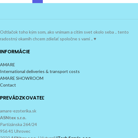
Odtlačok toho kým som, ako vnímam a cítim svet okolo seba .. tento
radostný okamih chcem zdieľať spoločne s vami .. ♥
INFORMÁCIE
AMARE
International deliveries & transport costs
AMARE SHOWROOM
Contact
PREVÁDZKOVATEĽ
amare-ezoterika.sk
ASNtex s.r.o.
Partizánska 264/24
956 41 Uhrovec
2020
ASNtex s.r.o.
I Vytvoril
ITech Servis, s.r.o.