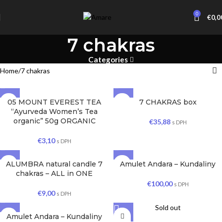
0
€
0,0
7 chakras
Categories
Home
7 chakras
05 MOUNT EVEREST TEA
7 CHAKRAS box
“Ayurveda Women’s Tea
organic” 50g ORGANIC
€
35,88
s DPH
€
3,10
s DPH
ALUMBRA natural candle 7
Amulet Andara – Kundaliny
chakras – ALL in ONE
€
100,00
s DPH
€
9,00
s DPH
Sold out
Amulet Andara – Kundaliny