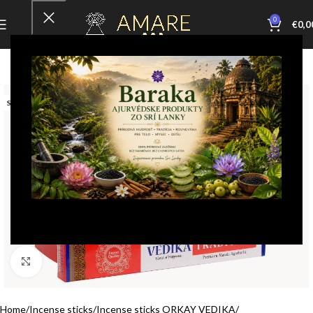
0
€
0,0
SOLD OUT
Click to enlarge
Home
Incense sticks
Incense sticks ORKAY VEDIKA