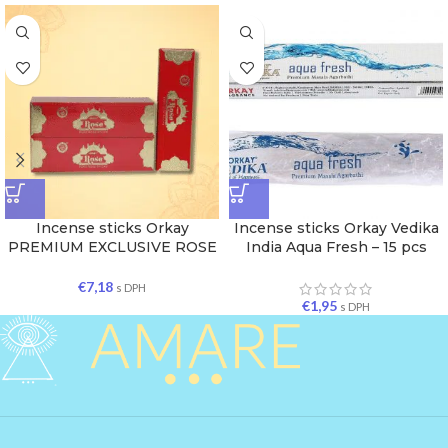
Incense sticks Orkay
Incense sticks Orkay Vedika
PREMIUM EXCLUSIVE ROSE
India Aqua Fresh – 15 pcs
€
7,18
s DPH
€
1,95
s DPH