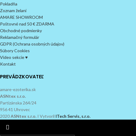
Pokladňa
Zoznam želaní
AMARE SHOWROOM
Poštovné nad 50 € ZDARMA
Obchodné podmienky
Reklamačný formulár
GDPR (Ochrana osobných údajov)
Súbory Cookies
Video sekcie ♥
Kontakt
PREVÁDZKOVATEĽ
amare-ezoterika.sk
ASNtex s.r.o.
Partizánska 264/24
956 41 Uhrovec
2020
ASNtex s.r.o.
I Vytvoril
ITech Servis, s.r.o.