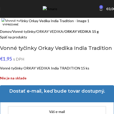
0
€
0,0
Click to enlarge
VYPREDANÉ
Domov
Vonné tyčinky
ORKAY VEDIKA
ORKAY VEDIKA 15 g
Späť na produkty
Vonné tyčinky Orkay Vedika India Tradition
€
1,95
s DPH
Vonné tyčinky ORKAY VEDIKA India TRADITION 15 ks
Nie je na sklade
Dostať e-mail, keď bude tovar dostupný.