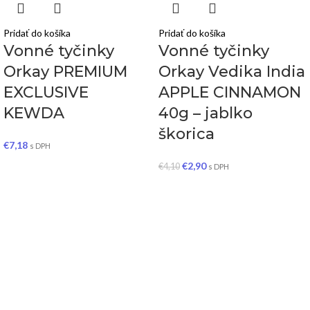
Pridať do košíka
Pridať do košíka
Vonné tyčinky
Vonné tyčinky
Orkay PREMIUM
Orkay Vedika India
EXCLUSIVE
APPLE CINNAMON
KEWDA
40g – jablko
škorica
€
7,18
s DPH
€
2,90
€
4,10
s DPH