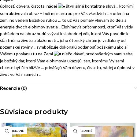
úplnosť, dôvera, čistota, nádej
štyri silné kontaktné slová .. ktorými
som aktivovala obraz – boli mi mantrou pre Vás všetkých .. zrodení na
zemi no vedení Božskou rukou … to už Vás pomaly vlievam do deja a
energie dvoch elohimov svetla .. Elohimovia prítomnosti, ktorí Vás vždy
pohľadom na obraz budú vzývať k slobodnej vôli, ktorá Vás povedie k
šťastnému životu a blaženosti .. jeho éterický chrám je vzdialený od
pozemskej roviny .. symbolizuje dokonalú oddanosť božskému ako aj
Vašemu poslaniu tu na Zemi
niečo dávať, predovšetkým sami sebe,
je božský dar, ktorý Vám elohimovia ukazujú, ten, ktorému Vy sami
chcete byť čím bližšie … prinášajú Vám dôveru, čistotu, nádej a úplnosť v
život vo Vás samých ..
Recenzie (0)
Súvisiace produkty
VYPREDANÉ
VYPREDANÉ