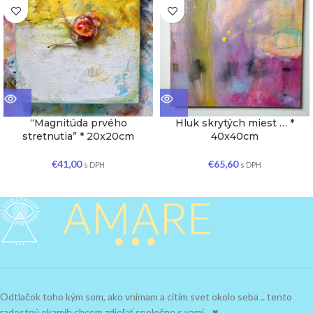
“Magnitúda prvého
Hluk skrytých miest … *
stretnutia” * 20x20cm
40x40cm
€
41,00
€
65,60
s DPH
s DPH
Odtlačok toho kým som, ako vnímam a cítim svet okolo seba .. tento
radostný okamih chcem zdieľať spoločne s vami .. ♥