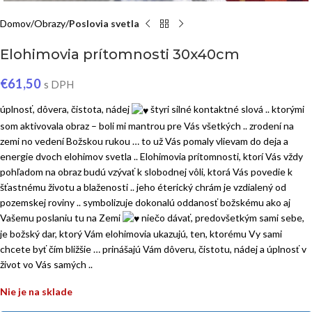
Domov
Obrazy
Poslovia svetla
Elohimovia prítomnosti 30x40cm
€
61,50
s DPH
úplnosť, dôvera, čistota, nádej
štyri silné kontaktné slová .. ktorými
som aktivovala obraz – boli mi mantrou pre Vás všetkých .. zrodení na
zemi no vedení Božskou rukou … to už Vás pomaly vlievam do deja a
energie dvoch elohimov svetla .. Elohimovia prítomnosti, ktorí Vás vždy
pohľadom na obraz budú vzývať k slobodnej vôli, ktorá Vás povedie k
šťastnému životu a blaženosti .. jeho éterický chrám je vzdialený od
pozemskej roviny .. symbolizuje dokonalú oddanosť božskému ako aj
Vašemu poslaniu tu na Zemi
niečo dávať, predovšetkým sami sebe,
je božský dar, ktorý Vám elohimovia ukazujú, ten, ktorému Vy sami
chcete byť čím bližšie … prinášajú Vám dôveru, čistotu, nádej a úplnosť v
život vo Vás samých ..
Nie je na sklade