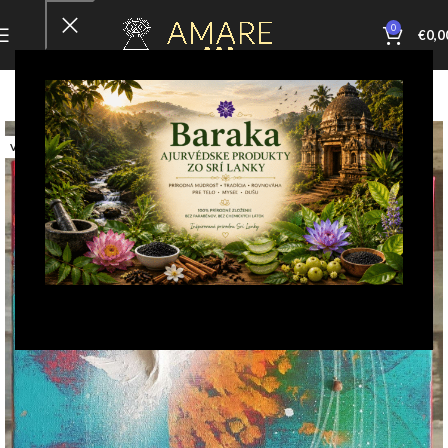
0
€
0,0
VYPREDANÉ