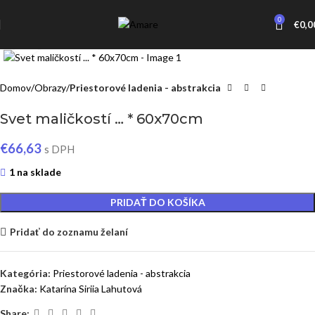
0
€
0,0
Click to enlarge
Domov
Obrazy
Priestorové ladenia - abstrakcia
Svet maličkostí … * 60x70cm
€
66,63
s DPH
1 na sklade
PRIDAŤ DO KOŠÍKA
Pridať do zoznamu želaní
Kategória:
Priestorové ladenia - abstrakcia
Značka:
Katarína Siriia Lahutová
Share: