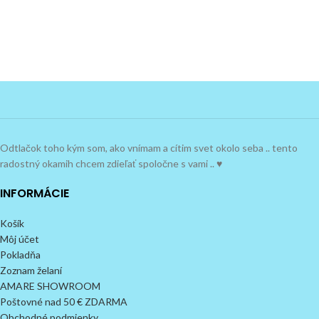
Odtlačok toho kým som, ako vnímam a cítim svet okolo seba .. tento
radostný okamih chcem zdieľať spoločne s vami .. ♥
INFORMÁCIE
Košík
Môj účet
Pokladňa
Zoznam želaní
AMARE SHOWROOM
Poštovné nad 50 € ZDARMA
Obchodné podmienky