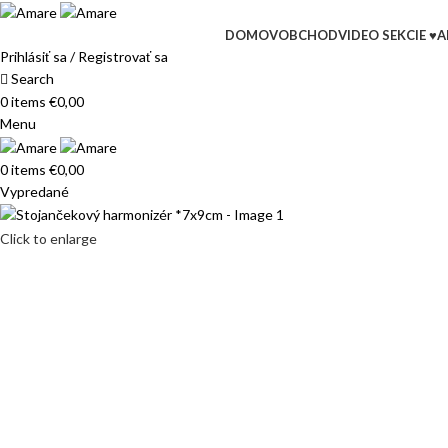
DOMOV
OBCHOD
VIDEO SEKCIE ♥
A
Prihlásiť sa / Registrovať sa
Search
0
items
€
0,00
Menu
0
items
€
0,00
Vypredané
Click to enlarge