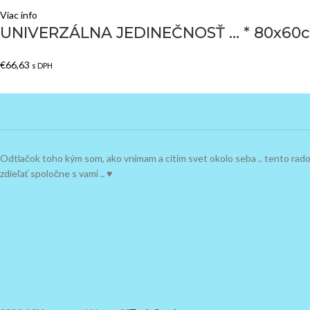
Viac info
UNIVERZÁLNA JEDINEČNOSŤ … * 80x60
€
66,63
s DPH
Odtlačok toho kým som, ako vnímam a cítim svet okolo seba .. tento ra
zdieľať spoločne s vami .. ♥