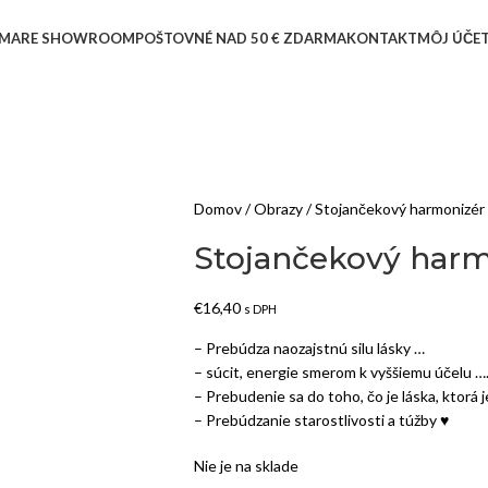
MARE SHOWROOM
POŠTOVNÉ NAD 50 € ZDARMA
KONTAKT
MÔJ ÚČE
Domov
Obrazy
Stojančekový harmonizér
Stojančekový har
€
16,40
s DPH
– Prebúdza naozajstnú silu lásky …
– súcit, energie smerom k vyššiemu účelu …
– Prebudenie sa do toho, čo je láska, ktorá 
– Prebúdzanie starostlivosti a túžby ♥
Nie je na sklade