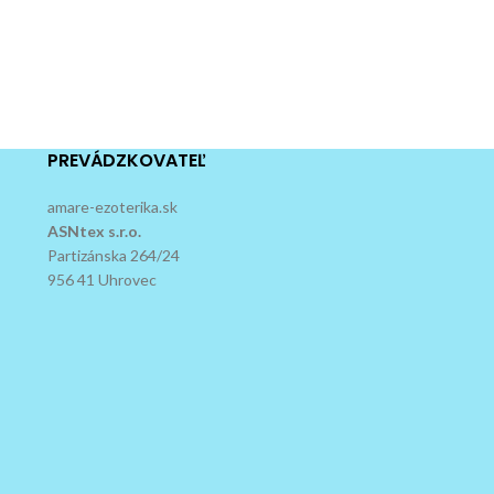
PREVÁDZKOVATEĽ
amare-ezoterika.sk
ASNtex s.r.o.
Partizánska 264/24
956 41 Uhrovec