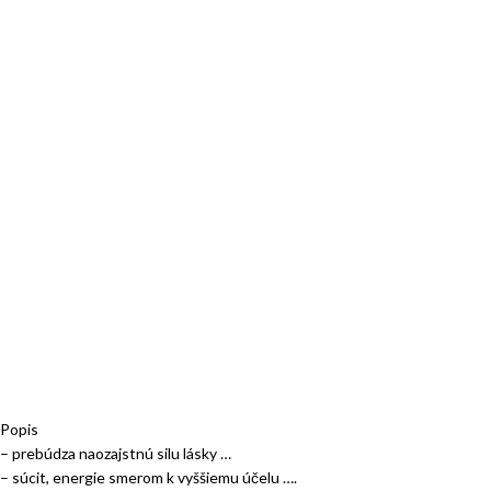
Popis
– prebúdza naozajstnú silu lásky …
– súcit, energie smerom k vyššiemu účelu ….