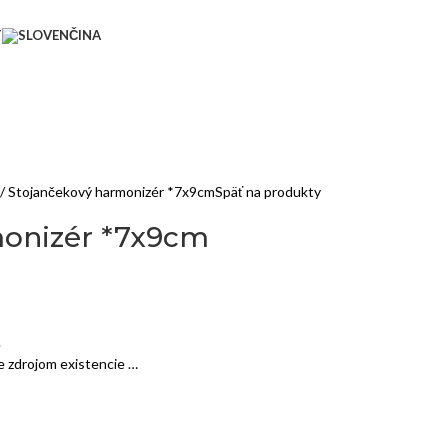
T
Stojančekový harmonizér *7x9cm
Späť na produkty
monizér *7x9cm
.
je zdrojom existencie …