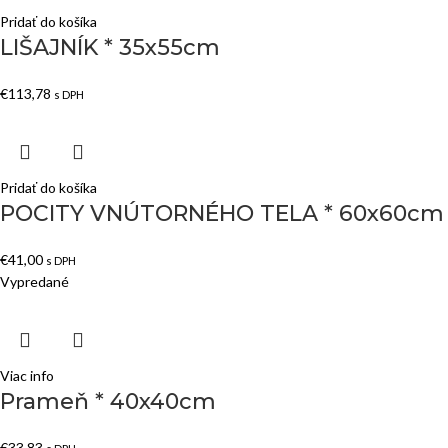
Pridať do košíka
LIŠAJNÍK * 35x55cm
€
113,78
s DPH
Pridať do košíka
POCITY VNÚTORNÉHO TELA * 60x60cm
€
41,00
s DPH
Vypredané
Viac info
Prameň * 40x40cm
€
33,83