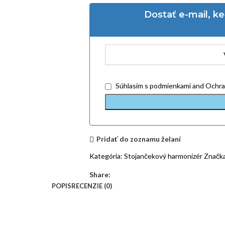
Dostať e-mail, k
Súhlasím
s podmienkami
and
Ochra
Pridať do zoznamu želaní
Kategória:
Stojančekový harmonizér
Značka
Share:
POPIS
RECENZIE (0)