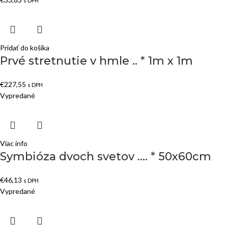
s DPH
Pridať do košíka
Prvé stretnutie v hmle .. * 1m x 1m
€
227,55
s DPH
Vypredané
Viac info
Symbióza dvoch svetov …. * 50x60cm
€
46,13
s DPH
Vypredané