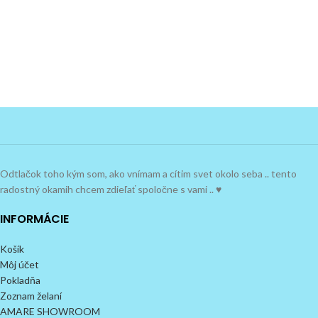
Odtlačok toho kým som, ako vnímam a cítim svet okolo seba .. tento
radostný okamih chcem zdieľať spoločne s vami .. ♥
INFORMÁCIE
Košík
Môj účet
Pokladňa
Zoznam želaní
AMARE SHOWROOM