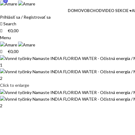
0
0
DOMOV
OBCHOD
VIDEO SEKCIE ♥
A
Prihlásiť sa / Registrovať sa
Search
€
0,00
Menu
€
0,00
Click to enlarge