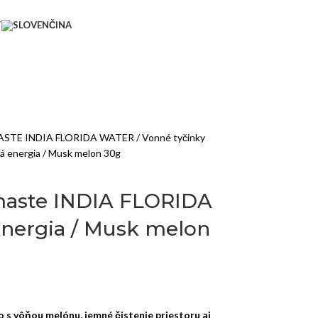
T
STE INDIA FLORIDA WATER
Vonné tyčinky
energia / Musk melon 30g
maste INDIA FLORIDA
nergia / Musk melon
 s vôňou melónu, jemné čistenie priestoru aj