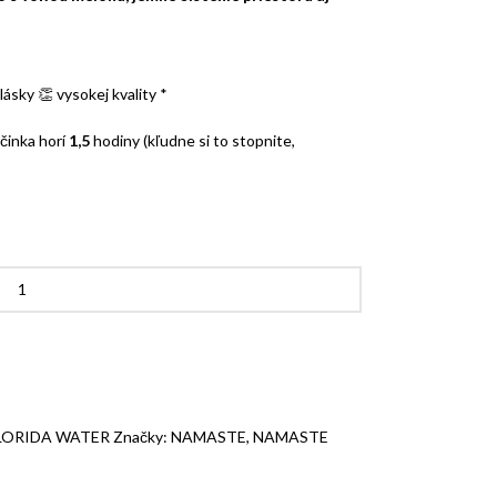
 lásky
👏 vysokej kvality *
yčinka horí
1,5
hodiny (kľudne si to stopnite,
LORIDA WATER
Značky:
NAMASTE
,
NAMASTE