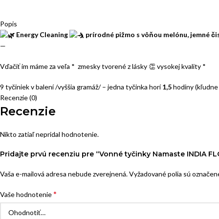
Popis
Energy Cleaning
prírodné pižmo s vôňou melónu, jemné čis
—
Vďačiť im máme za veľa * zmesky tvorené z lásky
👏 vysokej kvality *
9 tyčiniek v balení /vyššia gramáž/ – jedna tyčinka horí
1,5
hodiny (kľudne 
Recenzie (0)
Recenzie
Nikto zatiaľ nepridal hodnotenie.
Pridajte prvú recenziu pre “Vonné tyčinky Namaste INDIA F
Vaša e-mailová adresa nebude zverejnená.
Vyžadované polia sú označe
*
Vaše hodnotenie