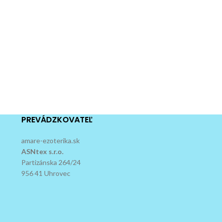
PREVÁDZKOVATEĽ
amare-ezoterika.sk
ASNtex s.r.o.
Partizánska 264/24
956 41 Uhrovec