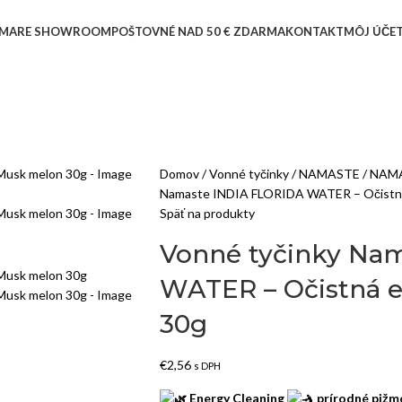
MARE SHOWROOM
POŠTOVNÉ NAD 50 € ZDARMA
KONTAKT
MÔJ ÚČE
Domov
Vonné tyčinky
NAMASTE
NAMA
Namaste INDIA FLORIDA WATER – Očistná 
Späť na produkty
Vonné tyčinky Na
WATER – Očistná e
30g
€
2,56
s DPH
Energy Cleaning
prírodné pižmo