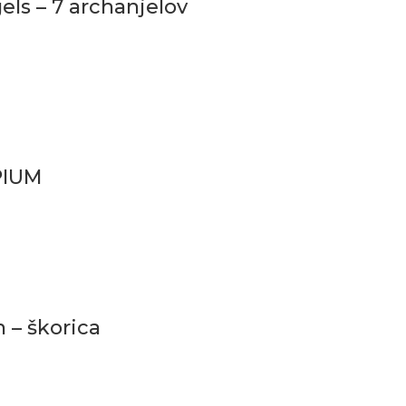
ls – 7 archanjelov
PIUM
 – škorica