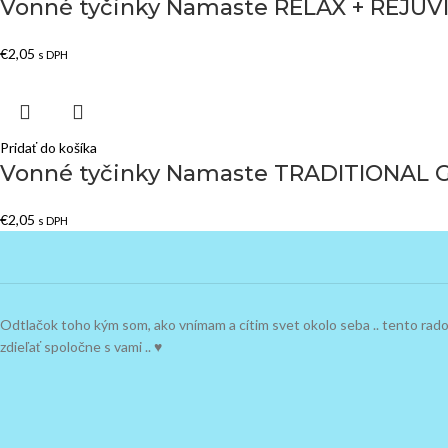
Vonné tyčinky Namaste RELAX + REJUV
€
2,05
s DPH
Pridať do košíka
Vonné tyčinky Namaste TRADITIONAL
€
2,05
s DPH
Odtlačok toho kým som, ako vnímam a cítim svet okolo seba .. tento ra
zdieľať spoločne s vami .. ♥