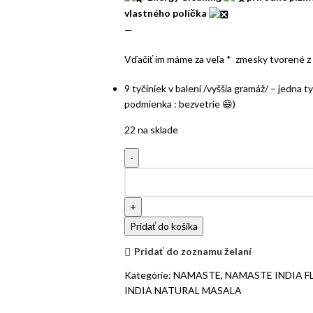
vlastného políčka
—
Vďačiť im máme za veľa * zmesky tvorené z
9 tyčiniek v balení /vyššia gramáž/ – jedna t
podmienka : bezvetrie 😄)
22 na sklade
Pridať do košíka
Pridať do zoznamu želaní
Kategórie:
NAMASTE
,
NAMASTE INDIA F
INDIA NATURAL MASALA