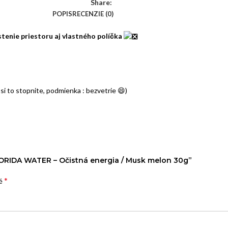
Share:
POPIS
RECENZIE (0)
tenie priestoru aj vlastného políčka
si to stopnite, podmienka : bezvetrie 😄)
LORIDA WATER – Očistná energia / Musk melon 30g”
*
né