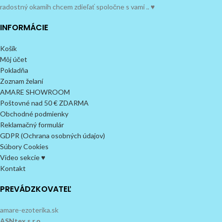
radostný okamih chcem zdieľať spoločne s vami .. ♥
INFORMÁCIE
Košík
Môj účet
Pokladňa
Zoznam želaní
AMARE SHOWROOM
Poštovné nad 50 € ZDARMA
Obchodné podmienky
Reklamačný formulár
GDPR (Ochrana osobných údajov)
Súbory Cookies
Video sekcie ♥
Kontakt
PREVÁDZKOVATEĽ
amare-ezoterika.sk
ASNtex s.r.o.