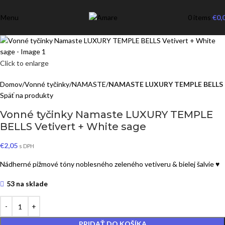
Menu
0
items
€
0,
Click to enlarge
Domov
Vonné tyčinky
NAMASTE
NAMASTE LUXURY TEMPLE BELLS
Späť na produkty
Vonné tyčinky Namaste LUXURY TEMPLE
BELLS Vetivert + White sage
€
2,05
s DPH
Nádherné pižmové tóny noblesného zeleného vetiveru & bielej šalvie ♥
53 na sklade
PRIDAŤ DO KOŠÍKA