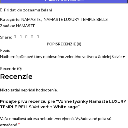
Pridať do zoznamu želaní
Kategórie:
NAMASTE
,
NAMASTE LUXURY TEMPLE BELLS
Značka:
NAMASTE
Share:
POPIS
RECENZIE (0)
Popis
Nádherné pižmové tóny noblesného zeleného vetiveru & bielej šalvie ♥
Recenzie (0)
Recenzie
Nikto zatiaľ nepridal hodnotenie.
Pridajte prvú recenziu pre “Vonné tyčinky Namaste LUXURY
TEMPLE BELLS Vetivert + White sage”
Vaša e-mailová adresa nebude zverejnená.
Vyžadované polia sú
*
označené