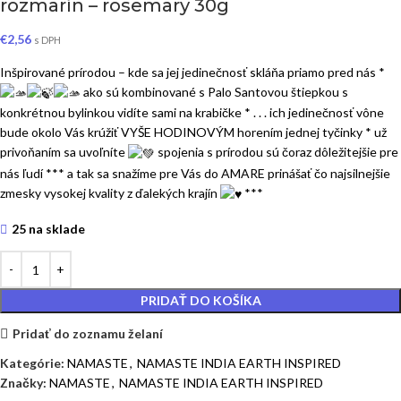
rozmarín – rosemary 30g
€
2,56
s DPH
Inšpirované prírodou – kde sa jej jedinečnosť skláňa priamo pred nás *
ako sú kombinované s Palo Santovou štiepkou s
konkrétnou bylinkou vidíte sami na krabičke * . . . ich jedinečnosť vône
bude okolo Vás krúžiť VYŠE HODINOVÝM horením jednej tyčinky * už
privoňaním sa uvoľníte
spojenia s prírodou sú čoraz dôležitejšie pre
nás ľudí *** a tak sa snažíme pre Vás do AMARE prinášať čo najsilnejšie
zmesky vysokej kvality z ďalekých krajín
***
25 na sklade
PRIDAŤ DO KOŠÍKA
Pridať do zoznamu želaní
Kategórie:
NAMASTE
,
NAMASTE INDIA EARTH INSPIRED
Značky:
NAMASTE
,
NAMASTE INDIA EARTH INSPIRED