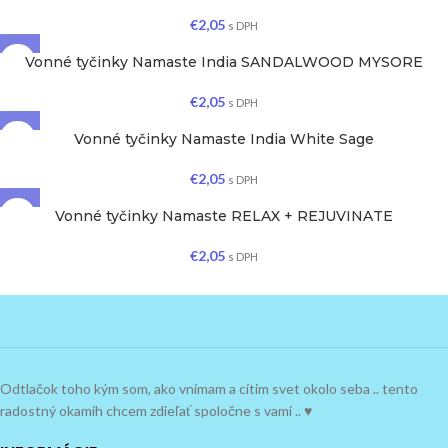
€
2,05
s DPH
Vonné tyčinky Namaste India SANDALWOOD MYSORE
€
2,05
s DPH
Vonné tyčinky Namaste India White Sage
€
2,05
s DPH
Vonné tyčinky Namaste RELAX + REJUVINATE
€
2,05
s DPH
Odtlačok toho kým som, ako vnímam a cítim svet okolo seba .. tento
radostný okamih chcem zdieľať spoločne s vami .. ♥