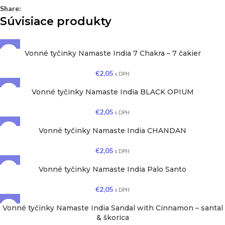
Share:
Súvisiace produkty
Vonné tyčinky Namaste India 7 Chakra – 7 čakier
€
2,05
s DPH
Vonné tyčinky Namaste India BLACK OPIUM
€
2,05
s DPH
Vonné tyčinky Namaste India CHANDAN
€
2,05
s DPH
Vonné tyčinky Namaste India Palo Santo
€
2,05
s DPH
Vonné tyčinky Namaste India Sandal with Cinnamon – santal
& škorica