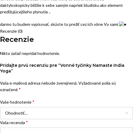
daktyloskopicky bližšie k sebe samým napriek bludisku ako element
predlžujúcejšieho plynutia ..
darmo tu budem vypisovať, skúste to prežiť cez ich vône Vy sami
Recenzie (0)
Recenzie
Nikto zatiaľ nepridal hodnotenie.
Pridajte prvú recenziu pre “Vonné tyčinky Namaste India
Yoga”
Vaša e-mailová adresa nebude zverejnená.
Vyžadované polia sú
*
označené
*
Vaše hodnotenie
*
Vaša recenzia