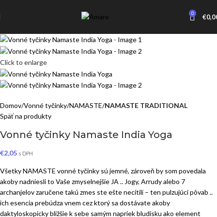
0
€
0,0
Click to enlarge
Domov
Vonné tyčinky
NAMASTE
NAMASTE TRADITIONAL
Späť na produkty
Vonné tyčinky Namaste India Yoga
€
2,05
s DPH
Všetky NAMASTE vonné tyčinky sú jemné, zároveň by som povedala
akoby nadniesli to Vaše zmyselnejšie JA .. Jogy, Arrudy alebo 7
archanjelov zaručene takú zmes ste ešte necítili – ten pulzujúci pôvab ..
ich esencia prebúdza vnem cez ktorý sa dostávate akoby
daktyloskopicky bližšie k sebe samým napriek bludisku ako element