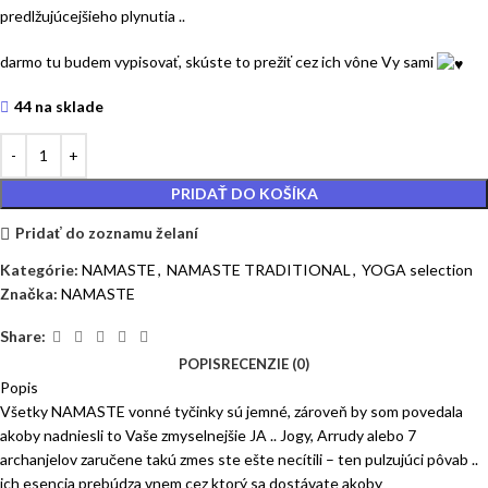
predlžujúcejšieho plynutia ..
darmo tu budem vypisovať, skúste to prežiť cez ich vône Vy sami
44 na sklade
PRIDAŤ DO KOŠÍKA
Pridať do zoznamu želaní
Kategórie:
NAMASTE
,
NAMASTE TRADITIONAL
,
YOGA selection
Značka:
NAMASTE
Share:
POPIS
RECENZIE (0)
Popis
Všetky NAMASTE vonné tyčinky sú jemné, zároveň by som povedala
akoby nadniesli to Vaše zmyselnejšie JA .. Jogy, Arrudy alebo 7
archanjelov zaručene takú zmes ste ešte necítili – ten pulzujúci pôvab ..
ich esencia prebúdza vnem cez ktorý sa dostávate akoby