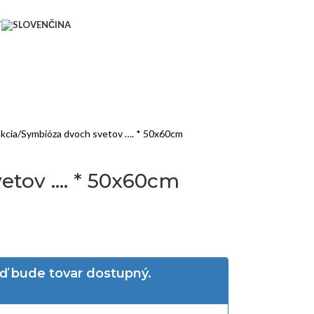
T
akcia
Symbióza dvoch svetov …. * 50x60cm
etov …. * 50x60cm
eď bude tovar dostupný.