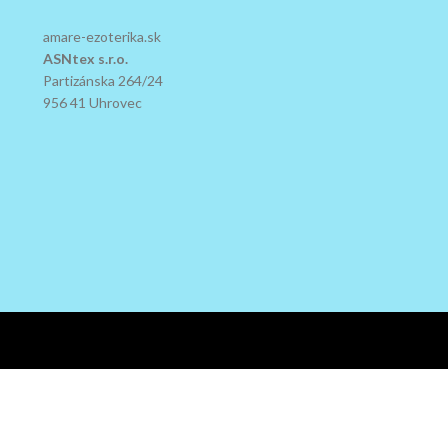
amare-ezoterika.sk
ASNtex s.r.o.
Partizánska 264/24
956 41 Uhrovec