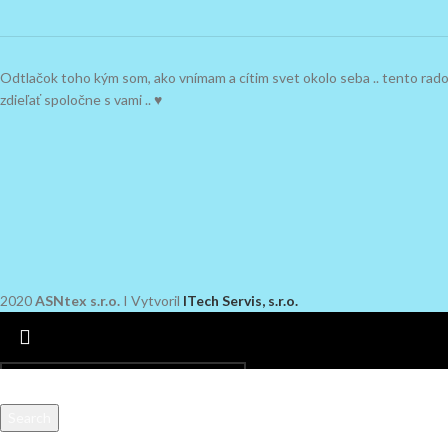
Odtlačok toho kým som, ako vnímam a cítim svet okolo seba .. tento ra
zdieľať spoločne s vami .. ♥
2020
ASNtex s.r.o.
I Vytvoril
ITech Servis, s.r.o.
Search
Začnite písať a uvidíte produkty.