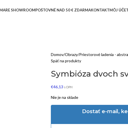
MARE SHOWROOM
POŠTOVNÉ NAD 50 € ZDARMA
KONTAKT
MÔJ ÚČE
Domov
Obrazy
Priestorové ladenia - abstr
Späť na produkty
Symbióza dvoch sv
€
46,13
s DPH
Nie je na sklade
Dostať e-mail, k