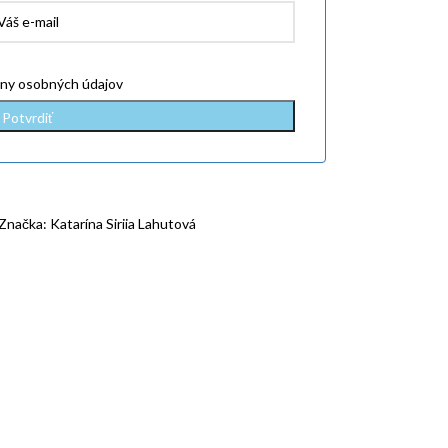
ny osobných údajov
Značka:
Katarína Siriia Lahutová