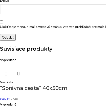
*
E-mail
Uložiť moje meno, e-mail a webovú stránku v tomto prehliadači pre moj
Súvisiace produkty
Vypredané
Viac info
“Správna cesta” 40x50cm
€
46,13
s DPH
Vypredané