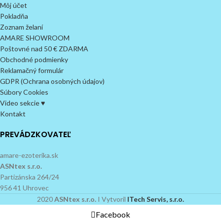
Môj účet
Pokladňa
Zoznam želaní
AMARE SHOWROOM
Poštovné nad 50 € ZDARMA
Obchodné podmienky
Reklamačný formulár
GDPR (Ochrana osobných údajov)
Súbory Cookies
Video sekcie ♥
Kontakt
PREVÁDZKOVATEĽ
amare-ezoterika.sk
ASNtex s.r.o.
Partizánska 264/24
956 41 Uhrovec
2020
ASNtex s.r.o.
I Vytvoril
ITech Servis, s.r.o.
Facebook