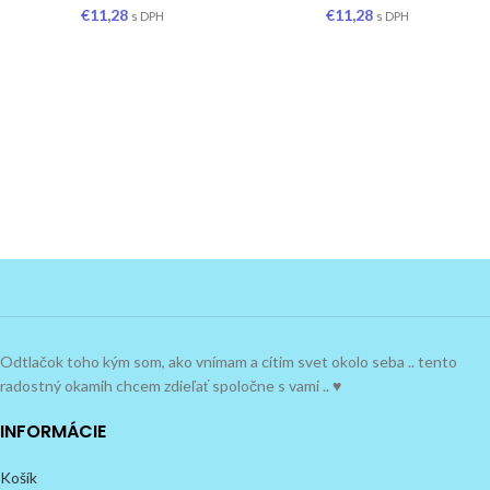
€
11,28
€
11,28
s DPH
s DPH
Odtlačok toho kým som, ako vnímam a cítim svet okolo seba .. tento
radostný okamih chcem zdieľať spoločne s vami .. ♥
INFORMÁCIE
Košík