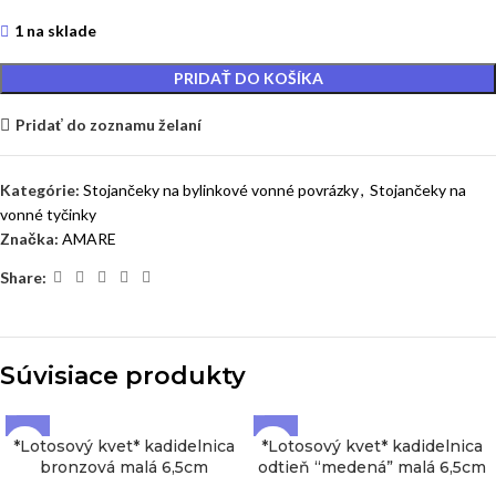
1 na sklade
PRIDAŤ DO KOŠÍKA
Pridať do zoznamu želaní
Kategórie:
Stojančeky na bylinkové vonné povrázky
,
Stojančeky na
vonné tyčinky
Značka:
AMARE
Share:
Súvisiace produkty
*Lotosový kvet* kadidelnica
*Lotosový kvet* kadidelnica
bronzová malá 6,5cm
odtieň “medená” malá 6,5cm