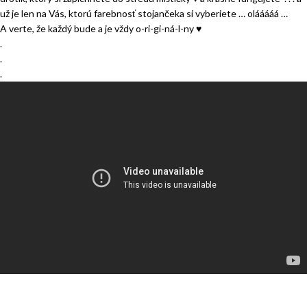
už je len na Vás, ktorú farebnosť stojančeka si vyberiete … olááááá …
A verte, že každý bude a je vždy o-ri-gi-ná-l-ny ♥
.
.
.