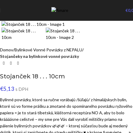
€
0,
Click to enlarge
Domov
Bylinkové Vonné Povrázky z NEPALU
Stojančeky na bylinkové vonné povrázky
Stojanček 18 . . . 10cm
€
5,13
s DPH
Bylinné povrázky, ktoré sa ručne vyrábajú /šúľajú/ z himalájskych bylín,
ktoré sú vo forme prášku a zmotané do spomínaného povrázku ryžového
papiera = je to stará tibetská, kláštorná receptúra NO A, aby to bolo
kráááásne celistvé – my sme pre Vás dali vyrobiť mištičky priamo na
pálenie bylinných povrázkov 🌿🌿🌿 – ktorej súčasťou bude aj medený
drôtik, ktorý si zapichnete do stredu mištičky ♥ a krásne fungujete . . . a