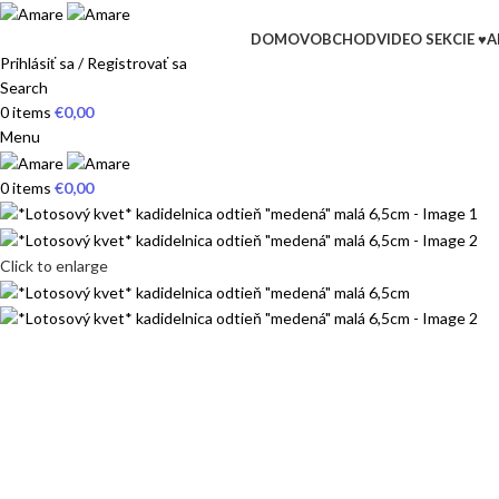
DOMOV
OBCHOD
VIDEO SEKCIE ♥
A
Prihlásiť sa / Registrovať sa
Search
0
items
€
0,00
Menu
0
items
€
0,00
Click to enlarge