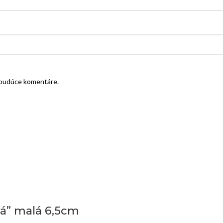
e budúce komentáre.
tá” malá 6,5cm