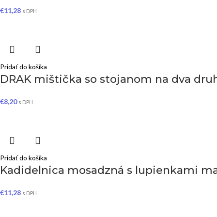
€
11,28
s DPH
Pridať do košíka
DRAK mištička so stojanom na dva druhy
€
8,20
s DPH
Pridať do košíka
Kadidelnica mosadzná s lupienkami ma
€
11,28
s DPH