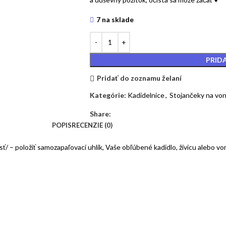
7 na sklade
PRID
Pridať do zoznamu želaní
Kategórie:
Kadidelnice
,
Stojančeky na von
Share:
POPIS
RECENZIE (0)
sť/ – položiť samozapaľovací uhlík, Vaše obľúbené kadidlo, živicu alebo v