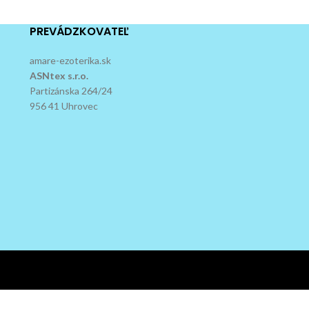
PREVÁDZKOVATEĽ
amare-ezoterika.sk
ASNtex s.r.o.
Partizánska 264/24
956 41 Uhrovec