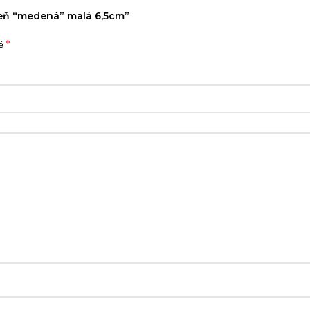
tieň “medená” malá 6,5cm”
*
né