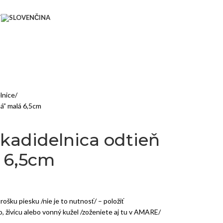
T
lnice
á” malá 6,5cm
 kadidelnica odtieň
 6,5cm
ošku piesku /nie je to nutnosť/ – položiť
, živicu alebo vonný kužel /zoženiete aj tu v AMARE/