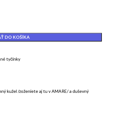
AŤ DO KOŠÍKA
né tyčinky
onný kužel /zoženiete aj tu v AMARE/ a duševný