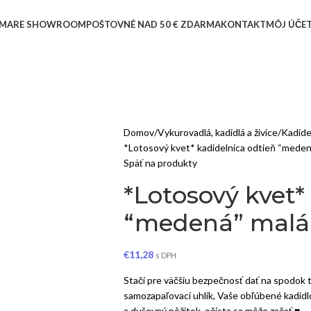
MARE SHOWROOM
POŠTOVNÉ NAD 50 € ZDARMA
KONTAKT
MÔJ ÚČE
Domov
Vykurovadlá, kadidlá a živice
Kadide
*Lotosový kvet* kadidelnica odtieň “meden
Späť na produkty
*Lotosový kvet*
“medená” malá
€
11,28
s DPH
Stačí pre väčšiu bezpečnosť dať na spodok tr
samozapaľovací uhlík, Vaše obľúbené kadidlo
a duševný pôžitok, očista sa môže začať ♥