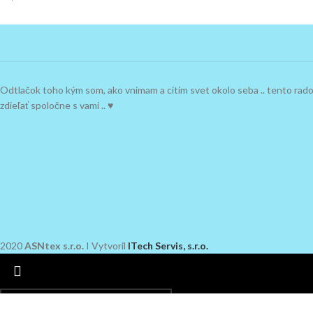
Odtlačok toho kým som, ako vnímam a cítim svet okolo seba .. tento ra
zdieľať spoločne s vami .. ♥
2020
ASNtex s.r.o.
I Vytvoril
ITech Servis, s.r.o.