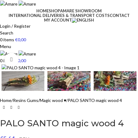
HOME
SHOP
AMARE SHOWROOM
INTERNATIONAL DELIVERIES & TRANSPORT COSTS
CONTACT
MY ACCOUNT
Login / Register
Search
0
items
€
0,00
Menu
Click to enlarge
0
items
€
0,00
Home
Resins Gums
Magic wood ♥
PALO SANTO magic wood 4
PALO SANTO magic wood 4