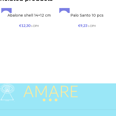
Abalone shell 14×12 cm
Palo Santo 10 pcs
€
12,30
€
9,23
s DPH
s DPH