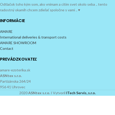
Odtlačok toho kým som, ako vnímam a cítim svet okolo seba .. tento
radostný okamih chcem zdieľať spoločne s vami .. ♥
INFORMÁCIE
AMARE
International deliveries & transport costs
AMARE SHOWROOM
Contact
PREVÁDZKOVATEĽ
amare-ezoterika.sk
ASNtex s.r.o.
Partizánska 264/24
956 41 Uhrovec
2020
ASNtex s.r.o.
I Vytvoril
ITech Servis, s.r.o.