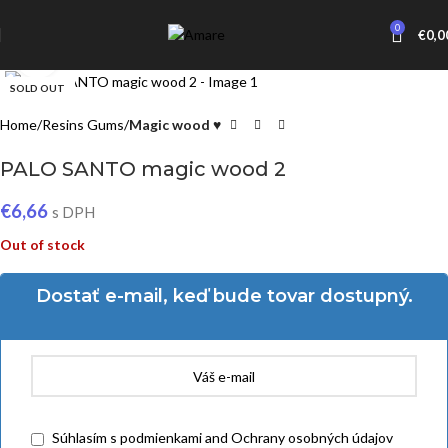
0
€
0,0
Click to enlarge
SOLD OUT
Home
Resins Gums
Magic wood ♥
PALO SANTO magic wood 2
€
6,66
s DPH
Out of stock
Dostať e-mail, keď bude tovar dostupný.
Súhlasím
s podmienkami
and
Ochrany osobných údajov