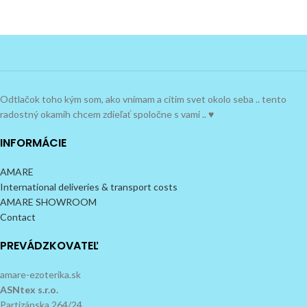
Odtlačok toho kým som, ako vnímam a cítim svet okolo seba .. tento
radostný okamih chcem zdieľať spoločne s vami .. ♥
INFORMÁCIE
AMARE
International deliveries & transport costs
AMARE SHOWROOM
Contact
PREVÁDZKOVATEĽ
amare-ezoterika.sk
ASNtex s.r.o.
Partizánska 264/24