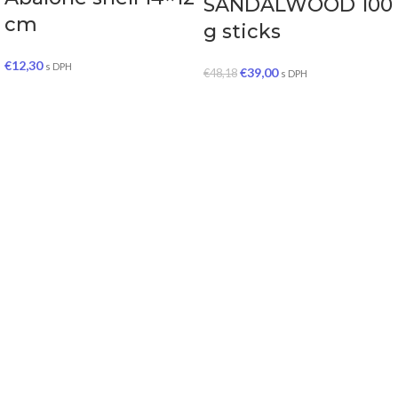
SANDALWOOD 100
cm
g sticks
€
12,30
s DPH
€
39,00
€
48,18
s DPH