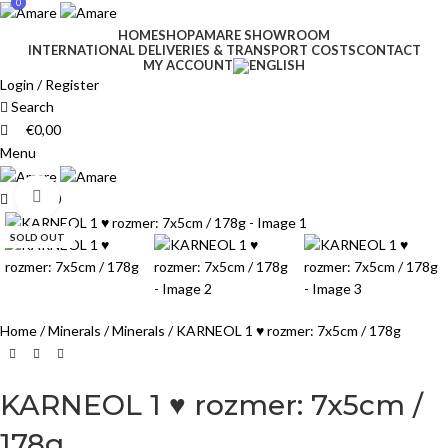
0
0
HOME
SHOP
AMARE SHOWROOM
INTERNATIONAL DELIVERIES & TRANSPORT COSTS
CONTACT
MY ACCOUNT
Login / Register
Search
€
0,00
Menu
Click to enlarge
€
0,00
SOLD OUT
Home
Minerals
Minerals
KARNEOL 1 ♥ rozmer: 7x5cm / 178g
KARNEOL 1 ♥ rozmer: 7x5cm /
178g