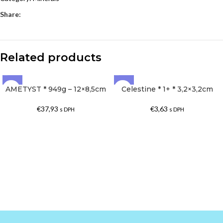
Share:
Related products
AMETYST * 949g – 12×8,5cm
Celestine * 1+ * 3,2×3,2cm
SOLD OUT
SOLD OUT
€
37,93
€
3,63
s DPH
s DPH