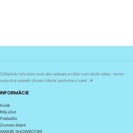
Odtlačok toho kým som, ako vnímam a cítim svet okolo seba .. tento
radostný okamih chcem zdieľať spoločne s vami .. ♥
INFORMÁCIE
Košík
Môj účet
Pokladňa
Zoznam želaní
AMARE SHOWROOM