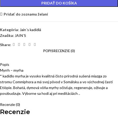
PRIDAŤ DO KOŠÍKA
Pridať do zoznamu želaní
Kategória:
Jain´s kadidlá
Značka:
JAIN´S
Share:
POPIS
RECENZIE (0)
Popis
Myrrh – myrha
* kadidlo myrha je vysoko kvalitná čisto prírodná sušená miazga zo
stromu Commiphora a má svoj pôvod v Somálsku a vo východnej časti
Etiópie. Bohatá, dymová vôňa myrhy očisťuje, regeneruje, oživuje a
povzbudzuje. Výborne sa hodí aj pri meditáciách ..
Recenzie (0)
Recenzie