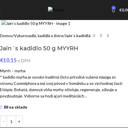
0
€
0,0
Click to enlarge
Domov
Vykurovadlá, kadidlá a živice
Jain´s kadidlá
Jain´s kadidlo 50 g MYYRH
€
10,15
s DPH
Myrrh – myrha
* kadidlo myrha je vysoko kvalitná čisto prírodná sušená miazga zo
stromu Commiphora a má svoj pôvod v Somálsku a vo východnej časti
Etiópie. Bohatá, dymová vôňa myrhy očisťuje, regeneruje, oživuje a
povzbudzuje. Výborne sa hodí aj pri meditáciách ..
88 na sklade