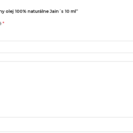
ny olej 100% naturálne Jain´s 10 ml”
*
né