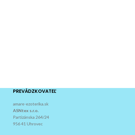
PREVÁDZKOVATEĽ
amare-ezoterika.sk
ASNtex s.r.o.
Partizánska 264/24
956 41 Uhrovec