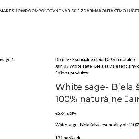
MARE SHOWROOM
POŠTOVNÉ NAD 50 € ZDARMA
KONTAKT
MÔJ ÚČE
Domov
Esenciálne oleje 100% naturálne
Jain´s
White sage- Biela šalvia esenciálny 
Späť na produkty
White sage- Biela š
100% naturálne Jai
€
5,64
s DPH
White sage- Biela šalvia esenciálny olej 100
134 na sklade