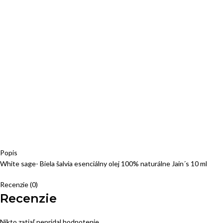
Popis
White sage- Biela šalvia esenciálny olej 100% naturálne Jain´s 10 ml
Recenzie (0)
Recenzie
Nikto zatiaľ nepridal hodnotenie.