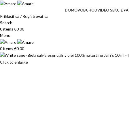
DOMOV
OBCHOD
VIDEO SEKCIE ♥
A
Prihlásiť sa / Registrovať sa
Search
0
items
€
0,00
Menu
0
items
€
0,00
Click to enlarge