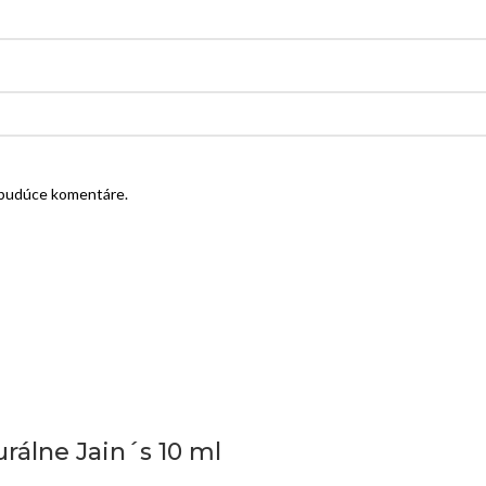
e budúce komentáre.
urálne Jain´s 10 ml