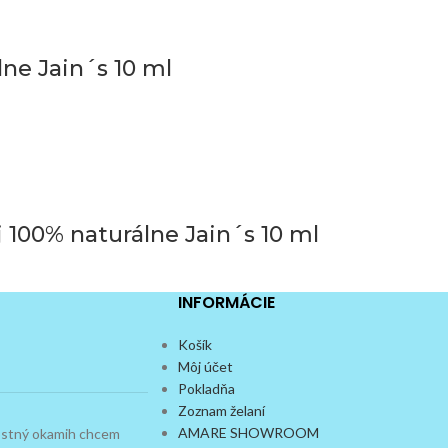
lne Jain´s 10 ml
j 100% naturálne Jain´s 10 ml
INFORMÁCIE
Košík
Môj účet
Pokladňa
Zoznam želaní
AMARE SHOWROOM
dostný okamih chcem