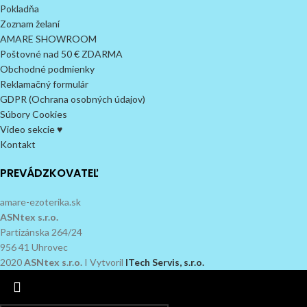
Pokladňa
Zoznam želaní
AMARE SHOWROOM
Poštovné nad 50 € ZDARMA
Obchodné podmienky
Reklamačný formulár
GDPR (Ochrana osobných údajov)
Súbory Cookies
Video sekcie ♥
Kontakt
PREVÁDZKOVATEĽ
amare-ezoterika.sk
ASNtex s.r.o.
Partizánska 264/24
956 41 Uhrovec
2020
ASNtex s.r.o.
I Vytvoril
ITech Servis, s.r.o.