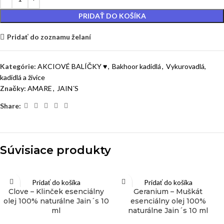
PRIDAŤ DO KOŠÍKA
Pridať do zoznamu želaní
Kategórie:
AKCIOVÉ BALÍČKY ♥
,
Bakhoor kadidlá
,
Vykurovadlá,
kadidlá a živice
Značky:
AMARE
,
JAIN´S
Share:
Súvisiace produkty
Pridať do košíka
Pridať do košíka
Clove – Klinček esenciálny
Geranium – Muškát
olej 100% naturálne Jain´s 10
esenciálny olej 100%
ml
naturálne Jain´s 10 ml