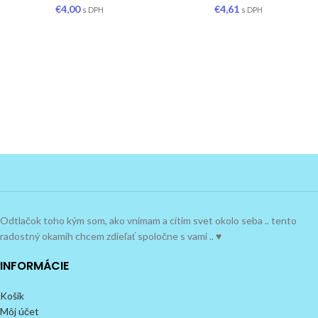
€
4,00
€
4,61
s DPH
s DPH
Odtlačok toho kým som, ako vnímam a cítim svet okolo seba .. tento
radostný okamih chcem zdieľať spoločne s vami .. ♥
INFORMÁCIE
Košík
Môj účet