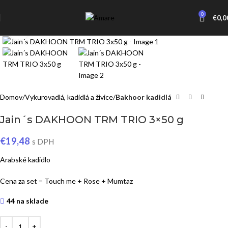
0
€
0,0
Click to enlarge
Domov
Vykurovadlá, kadidlá a živice
Bakhoor kadidlá
Jain´s DAKHOON TRM TRIO 3×50 g
€
19,48
s DPH
Arabské kadidlo
Cena za set = Touch me + Rose + Mumtaz
44 na sklade