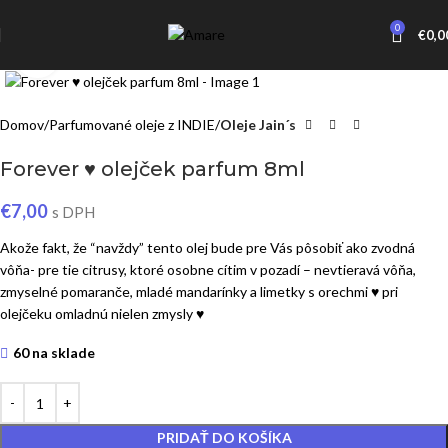
0
€
0,0
Click to enlarge
Domov
Parfumované oleje z INDIE
Oleje Jain´s
Forever ♥ olejček parfum 8ml
€
7,00
s DPH
Akože fakt, že “navždy” tento olej bude pre Vás pôsobiť ako zvodná
vôňa- pre tie citrusy, ktoré osobne cítim v pozadí – nevtieravá vôňa,
zmyselné pomaranče, mladé mandarínky a limetky s orechmi ♥ pri
olejčeku omladnú nielen zmysly ♥
60 na sklade
PRIDAŤ DO KOŠÍKA