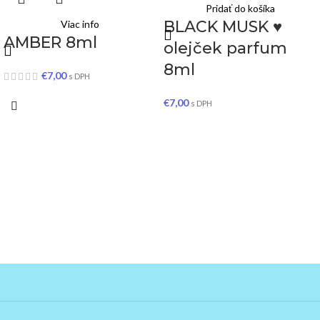
Pridať do košíka
BLACK MUSK ♥
Viac info
AMBER 8ml
olejček parfum
8ml
€
7,00
s DPH
€
7,00
s DPH