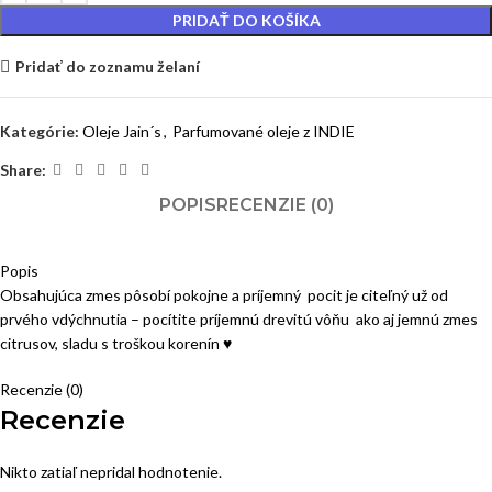
PRIDAŤ DO KOŠÍKA
Pridať do zoznamu želaní
Kategórie:
Oleje Jain´s
,
Parfumované oleje z INDIE
Share:
POPIS
RECENZIE (0)
Popis
Obsahujúca zmes pôsobí pokojne a príjemný pocit je citeľný už od
prvého vdýchnutia – pocítite príjemnú drevitú vôňu ako aj jemnú zmes
citrusov, sladu s troškou korenín ♥
Recenzie (0)
Recenzie
Nikto zatiaľ nepridal hodnotenie.