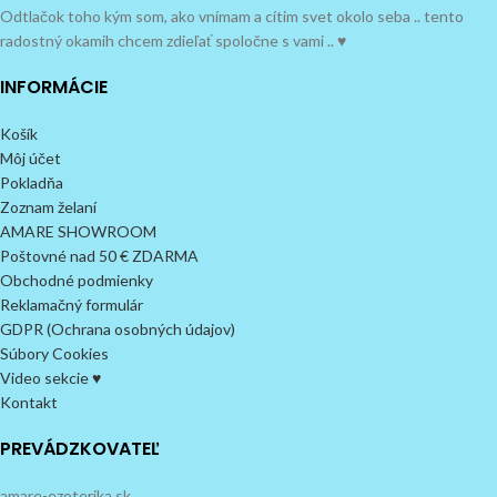
Odtlačok toho kým som, ako vnímam a cítim svet okolo seba .. tento
radostný okamih chcem zdieľať spoločne s vami .. ♥
INFORMÁCIE
Košík
Môj účet
Pokladňa
Zoznam želaní
AMARE SHOWROOM
Poštovné nad 50 € ZDARMA
Obchodné podmienky
Reklamačný formulár
GDPR (Ochrana osobných údajov)
Súbory Cookies
Video sekcie ♥
Kontakt
PREVÁDZKOVATEĽ
amare-ezoterika.sk