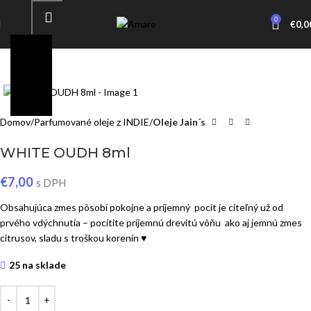
0
€
0,0
Click to enlarge
Domov
Parfumované oleje z INDIE
Oleje Jain´s
WHITE OUDH 8ml
€
7,00
s DPH
Obsahujúca zmes pôsobí pokojne a príjemný pocit je citeľný už od
prvého vdýchnutia – pocítite príjemnú drevitú vôňu ako aj jemnú zmes
citrusov, sladu s troškou korenín ♥
25 na sklade