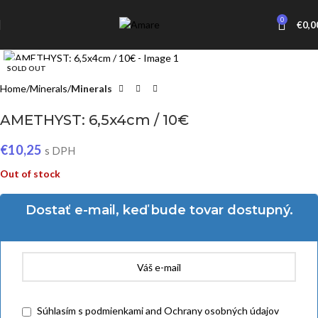
0
€
0,0
Click to enlarge
SOLD OUT
Home
Minerals
Minerals
AMETHYST: 6,5x4cm / 10€
€
10,25
s DPH
Out of stock
Dostať e-mail, keď bude tovar dostupný.
Súhlasím
s podmienkami
and
Ochrany osobných údajov