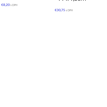
€
8,20
s DPH
€
30,75
s DPH