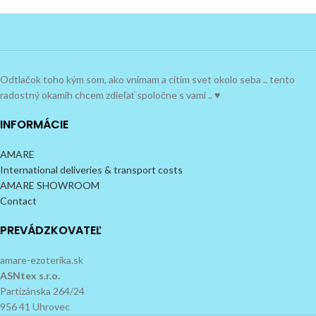
Odtlačok toho kým som, ako vnímam a cítim svet okolo seba .. tento
radostný okamih chcem zdieľať spoločne s vami .. ♥
INFORMÁCIE
AMARE
International deliveries & transport costs
AMARE SHOWROOM
Contact
PREVÁDZKOVATEĽ
amare-ezoterika.sk
ASNtex s.r.o.
Partizánska 264/24
956 41 Uhrovec