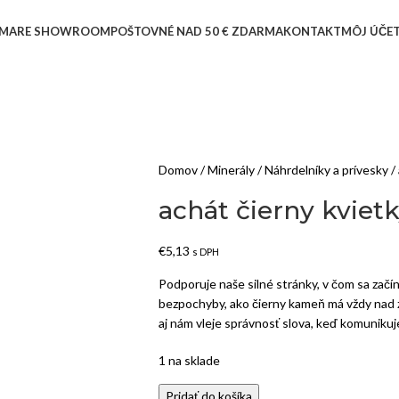
MARE SHOWROOM
POŠTOVNÉ NAD 50 € ZDARMA
KONTAKT
MÔJ ÚČE
Domov
Minerály
Náhrdelníky a prívesky
achát čierny kvietk
€
5,13
s DPH
Podporuje naše silné stránky, v čom sa začín
bezpochyby, ako čierny kameň má vždy nad zm
aj nám vleje správnosť slova, keď komuniku
1 na sklade
Pridať do košíka