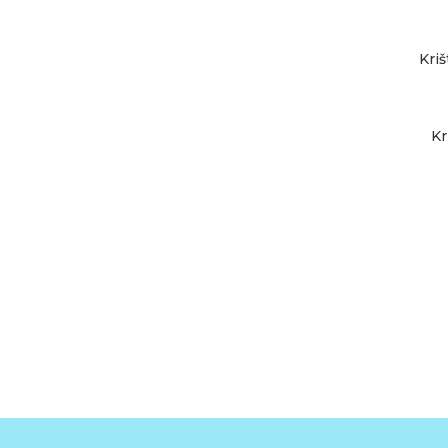
Kri
PRIDAŤ DO KOŠÍKA
Kr
PRIDAŤ DO KOŠÍKA
PRIDAŤ DO KOŠÍKA
VIAC INFO