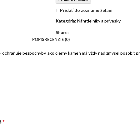
Pridať do zoznamu želaní
Kategória:
Náhrdelníky a prívesky
Share:
POPIS
RECENZIE (0)
 – ochraňuje bezpochyby, ako čierny kameň má vždy nad zmysel pôsobiť pre 
*
né