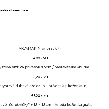
e budúce komentáre.
AKVAMARÍN prívesok ✨
€
4,00
s DPH
stová slzička prívesok ♥ 5cm / nastaviteľná šnúrka
€
8,20
s DPH
tystové dúhové srdiečko – prívesok + koženka ♥
€
8,20
s DPH
ové “čerešničky” ♥ 1,5 x 1,5cm – hnedá koženka grátis