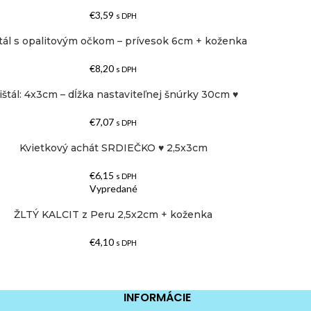
€
3,59
s DPH
štál s opalitovým očkom – prívesok 6cm + koženka
€
8,20
s DPH
ištál: 4x3cm – dĺžka nastaviteľnej šnúrky 30cm ♥
€
7,07
s DPH
Kvietkový achát SRDIEČKO ♥ 2,5x3cm
€
6,15
s DPH
Vypredané
ŽLTÝ KALCIT z Peru 2,5x2cm + koženka
€
4,10
s DPH
INFORMÁCIE