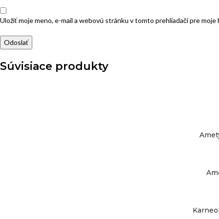
Uložiť moje meno, e-mail a webovú stránku v tomto prehliadači pre moj
Súvisiace produkty
PRIDAŤ DO KOŠÍKA
Amety
PRIDAŤ DO KOŠÍKA
Ame
PRIDAŤ DO KOŠÍKA
Karneol
PRIDAŤ DO KOŠÍKA