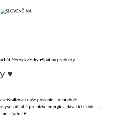
T
achát čierny kvietky ♥
Späť na produkty
y ♥
a krištalizovať naše poslanie – ochraňuje
ysel pôsobiť pre nízke energie a dávať ich “dole,, ….
jeme s ľuďmi ♥