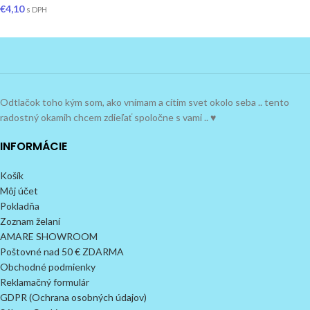
€
4,10
s DPH
Odtlačok toho kým som, ako vnímam a cítim svet okolo seba .. tento
radostný okamih chcem zdieľať spoločne s vami .. ♥
INFORMÁCIE
Košík
Môj účet
Pokladňa
Zoznam želaní
AMARE SHOWROOM
Poštovné nad 50 € ZDARMA
Obchodné podmienky
Reklamačný formulár
GDPR (Ochrana osobných údajov)