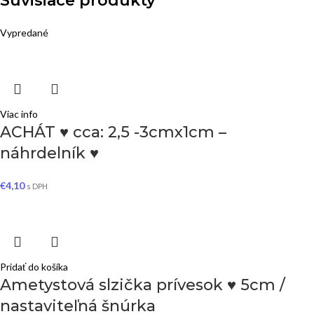
Súvisiace produkty
Vypredané
Viac info
ACHÁT ♥ cca: 2,5 -3cmx1cm –
náhrdelník ♥
€
4,10
s DPH
Pridať do košíka
Ametystová slzička prívesok ♥ 5cm /
nastaviteľná šnúrka