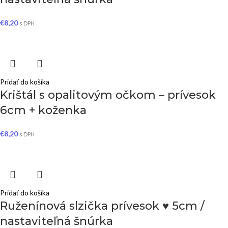
€
8,20
s DPH
Pridať do košíka
Krištál s opalitovým očkom – prívesok
6cm + koženka
€
8,20
s DPH
Pridať do košíka
Ruženínová slzička prívesok ♥ 5cm /
nastaviteľná šnúrka