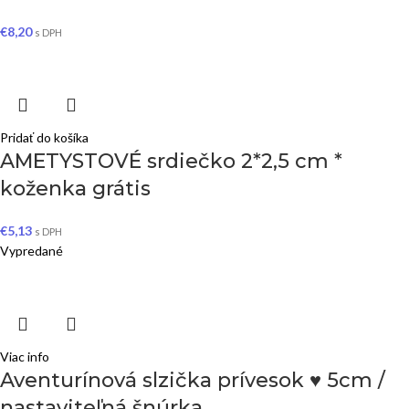
€
8,20
s DPH
Pridať do košíka
AMETYSTOVÉ srdiečko 2*2,5 cm *
koženka grátis
€
5,13
s DPH
Vypredané
Viac info
Aventurínová slzička prívesok ♥ 5cm /
nastaviteľná šnúrka