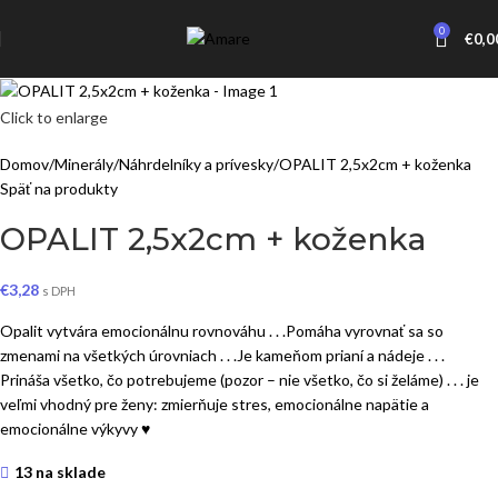
0
€
0,0
Click to enlarge
Domov
Minerály
Náhrdelníky a prívesky
OPALIT 2,5x2cm + koženka
Späť na produkty
OPALIT 2,5x2cm + koženka
€
3,28
s DPH
Opalit vytvára emocionálnu rovnováhu . . .Pomáha vyrovnať sa so
zmenami na všetkých úrovniach . . .Je kameňom prianí a nádeje . . .
Prináša všetko, čo potrebujeme (pozor – nie všetko, čo si želáme) . . . je
veľmi vhodný pre ženy: zmierňuje stres, emocionálne napätie a
emocionálne výkyvy ♥
13 na sklade