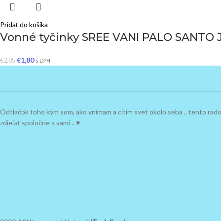
Pridať do košíka
Vonné tyčinky SREE VANI PALO SANTO J
€
1,80
€
2,05
s DPH
Odtlačok toho kým som, ako vnímam a cítim svet okolo seba .. tento ra
zdieľať spoločne s vami .. ♥