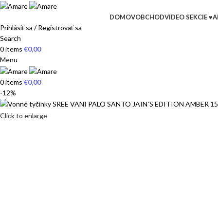
DOMOV
OBCHOD
VIDEO SEKCIE ♥
A
Prihlásiť sa / Registrovať sa
Search
0
items
€
0,00
Menu
0
items
€
0,00
-12%
Click to enlarge