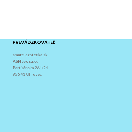
PREVÁDZKOVATEĽ
amare-ezoterika.sk
ASNtex s.r.o.
Partizánska 264/24
956 41 Uhrovec