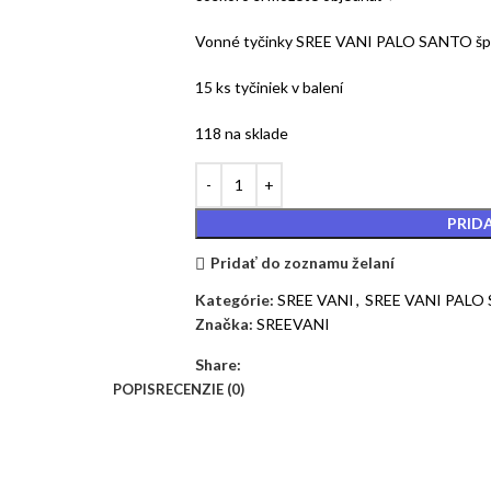
Vonné tyčinky SREE VANI PALO SANTO špec
15 ks tyčiniek v balení
118 na sklade
PRID
Pridať do zoznamu želaní
Kategórie:
SREE VANI
,
SREE VANI PALO
Značka:
SREEVANI
Share:
POPIS
RECENZIE (0)