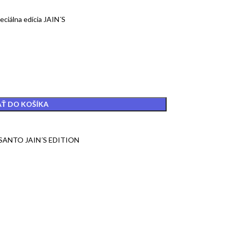
iálna edícia JAIN´S
AŤ DO KOŠÍKA
 SANTO JAIN´S EDITION