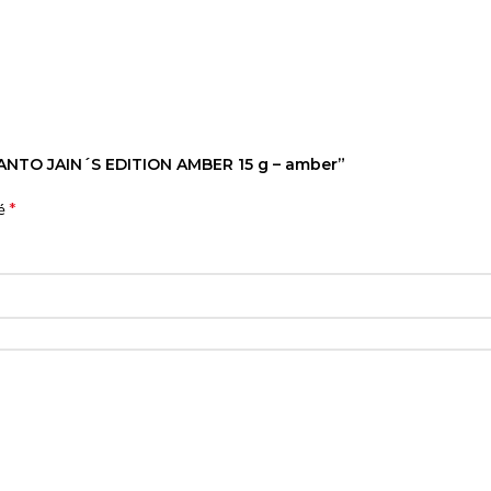
 SANTO JAIN´S EDITION AMBER 15 g – amber”
*
né