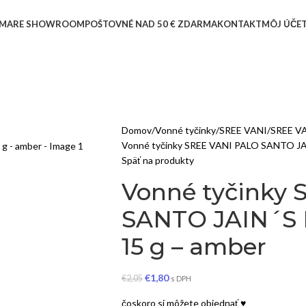
MARE SHOWROOM
POŠTOVNÉ NAD 50 € ZDARMA
KONTAKT
MÔJ ÚČE
Domov
Vonné tyčinky
SREE VANI
SREE V
Vonné tyčinky SREE VANI PALO SANTO JA
Späť na produkty
Vonné tyčinky
SANTO JAIN´S
15 g – amber
€
1,80
€
2,05
s DPH
čoskoro si môžete objednať ♥