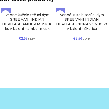
Vonné kužele tečúci dym
Vonné kužele tečúci dym
SREE VANI INDIAN
SREE VANI INDIAN
HERITAGE AMBER MUSK 10
HERITAGE CINNAMON 10 ks
ks v balení – amber musk
v balení – škorica
€
2,56
€
2,56
s DPH
s DPH