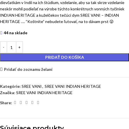
dievčatkám v Indii na ich štúdium, vzdelanie, aby sa tak skrze vzdelanie
neskôr mohli podieľať na výrobe týchto konkrétnych vonných tyčiniek
INDIAN HERITAGE a kuželčekov tečúci dym SREE VANI – INDIAN
HERITAGE …. “Koštnite” nebudete ľutovať, na to dávam prst 😜
44 na sklade
PRIDAŤ DO KOŠÍKA
Pridať do zoznamu želaní
Kategórie:
SREE VANI
,
SREE VANI INDIAN HERITAGE
Značka:
SREE VANI INDIAN HERITAGE
Share:
Súvisiace produkty