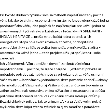
Pri týchto druhoch tyčiniek som sa rozhodla napísať nacítený pocit z
vôní, tak ako to cítim … osobne si myslím, že nie je potrebné každú jednu
predstaviť ako vôňu, lebo popisok čo napíšem platí pre každú jednu zo
zmesí vonných tyčiniek ako aj kuželčekov tečúci dym ♥ SREE VANI /
INDIAN HERITAGE … prešla mnou každá jedna esencia a ich
energetická stopa bola skoro rovnaká/ totožná, pochopiteľne
aromatické látky sa líšili: ostrejšia, jemnejšia, prenikavejšia, sladšia –
omamná bola každá jedna … teda prejdem už k „stope“, ktorú u mňa
zanechali :
Ich vôňa/energia Vám pomôže – dovolí * zaniknúť všetkému
nepotrebnému … pocítite, že žijete / ožijete … „externé“ pravidlá už
nebudete potrebovať, nadýchnete sa prirodzenosti …. vôňa usmerní
Vaše vnútro … bez námahy, jednoducho skrze poznanie esencií … akoby
ste nakalibrovali Váš priestor aj Vášho vnútra .. vnútorné tvorenie sa
začne správať inak, spoznáva, vníma, ožíva ako aj pozastavuje a opúšťa
prítomné zbytočnosti, ktoré Vás v tú danú chvíľu zaťažuju, obťažujú …
Bez akýchkoľvek príkras, tak to vnímam JA – a za ďalšie veľmi pekná
myšlienka skrze kúpu týchto tyčiniek sa aj Vy zaradíte a pomôžete