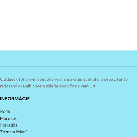
Odtlačok toho kým som, ako vnímam a cítim svet okolo seba .. tento
radostný okamih chcem zdieľať spoločne s vami .. ♥
INFORMÁCIE
Košík
Môj účet
Pokladňa
Zoznam želaní