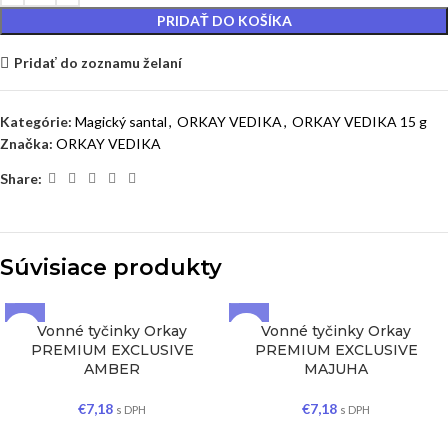
PRIDAŤ DO KOŠÍKA
Pridať do zoznamu želaní
Kategórie:
Magický santal
,
ORKAY VEDIKA
,
ORKAY VEDIKA 15 g
Značka:
ORKAY VEDIKA
Share:
Súvisiace produkty
Vonné tyčinky Orkay
Vonné tyčinky Orkay
PREMIUM EXCLUSIVE
PREMIUM EXCLUSIVE
AMBER
MAJUHA
€
7,18
€
7,18
s DPH
s DPH