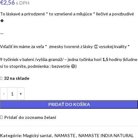
€
2,56
s DPH
To láskavé a prirodzené * to vznešené a milujúce * liečivé a povzbudivé
🍀
—
Vďačiť im máme za veľa * zmesky tvorené z lásky
👏 vysokej kvality *
9 tyčiniek v balení /vyššia gramáž/ – jedna tyčinka horí
1,5
hodiny (kľudne
si to stopnite, podmienka : bezvetrie 😄)
32 na sklade
PRIDAŤ DO KOŠÍKA
Pridať do zoznamu želaní
Kategórie:
Magický santal
,
NAMASTE
,
NAMASTE INDIA NATURAL