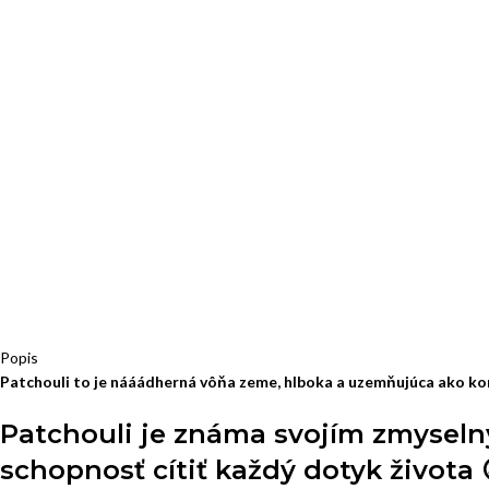
Popis
Patchouli to je nááádherná vôňa zeme, hlboka a uzemňujúca ako koren
Patchouli je známa svojím zmyseln
schopnosť cítiť každý dotyk života