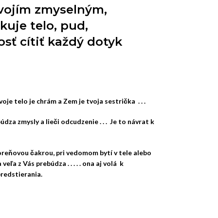
svojím zmyselným,
uje telo, pud,
sť cítiť každý dotyk
je telo je chrám a Zem je tvoja sestrička . . .
dza zmysly a lieči odcudzenie . . . Je to návrat k
oreňovou čakrou, pri vedomom bytí v tele alebo
eľa z Vás prebúdza . . . . . ona aj volá k
predstierania.