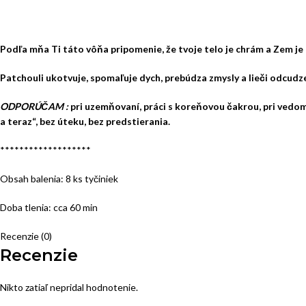
Podľa mňa Ti táto vôňa pripomenie, že tvoje telo je chrám a Zem je tv
Patchouli ukotvuje, spomaľuje dych, prebúdza zmysly a lieči odcudzen
ODPORÚČAM :
pri uzemňovaní, práci s koreňovou čakrou, pri vedomom
a teraz“, bez úteku, bez predstierania.
*******************
Obsah balenia: 8 ks tyčiniek
Doba tlenia: cca 60 min
Recenzie (0)
Recenzie
Nikto zatiaľ nepridal hodnotenie.