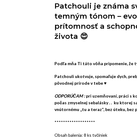
Patchouli je známa 
temným tónom – evok
prítomnosť a schopno
života
😍
Podľa mňa Ti táto vôňa pripomenie, že tvo
Patchouli ukotvuje, spomaľuje dych, prebú
pôvodnej prírode v tebe ♥
ODPORÚČAM :
pri uzemňovaní, práci s k
počas zmyselnej sebalásky . . ku ktorej sa v
vnútornému „tu a teraz“, bez úteku, bez 
*******************
Obsah balenia: 8 ks tyčiniek