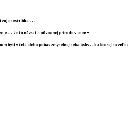
oja sestrička . . .
ie . . . Je to návrat k pôvodnej prírode v tebe ♥
 bytí v tele alebo počas zmyselnej sebalásky . . ku ktorej sa veľa z V