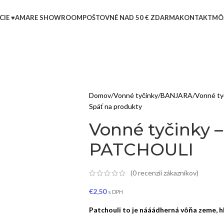
CIE ♥
AMARE SHOWROOM
POŠTOVNÉ NAD 50 € ZDARMA
KONTAKT
MÔ
Domov
Vonné tyčinky
BANJARA
Vonné t
Späť na produkty
Vonné tyčinky
PATCHOULI
(
0
recenzií zákazníkov)
€
2,50
s DPH
Patchouli to je nááádherná vôňa zeme, hl