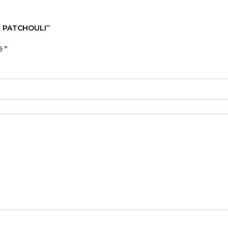
AL PATCHOULI”
*
né