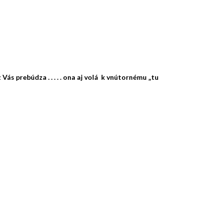
ás prebúdza . . . . . ona aj volá k vnútornému „tu