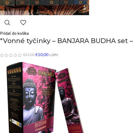
Pridať do košíka
*Vonné tyčinky – BANJARA BUDHA set – s
€
10,00
€
14,00
s DPH