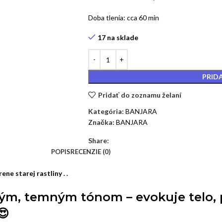
Doba tlenia: cca 60 min
17 na sklade
PRID
Pridať do zoznamu želaní
Kategória:
BANJARA
Značka:
BANJARA
Share:
POPIS
RECENZIE (0)
e starej rastliny . .
ým, temným tónom – evokuje telo, 
😍