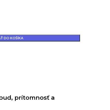
AŤ DO KOŠÍKA
pud, prítomnosť a