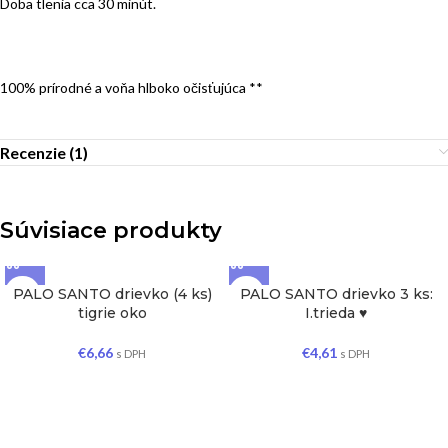
Doba tlenia cca 30 minút.
100% prírodné a voňa hlboko očisťujúca **
Recenzie (1)
Súvisiace produkty
PALO SANTO drievko (4 ks)
PALO SANTO drievko 3 ks:
tigrie oko
I.trieda ♥
€
6,66
€
4,61
s DPH
s DPH