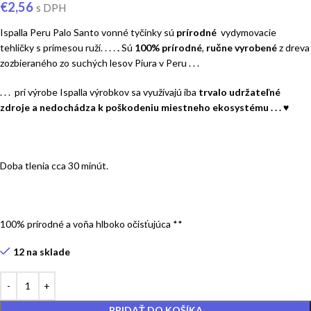
€
2,56
s DPH
Ispalla Peru Palo Santo vonné tyčinky sú
prírodné
vydymovacie
tehličky s prímesou ruží. . . .
.
Sú
100% prírodné
,
ručne vyrobené
z dreva
zozbieraného zo suchých lesov Piura v Peru . . .
. . . pri výrobe Ispalla výrobkov sa využívajú iba
trvalo udržateľné
zdroje a nedochádza k poškodeniu miestneho ekosystému . . . ♥
Doba tlenia cca 30 minút.
100% prírodné a voňa hlboko očisťujúca **
12 na sklade
PRIDAŤ DO KOŠÍKA