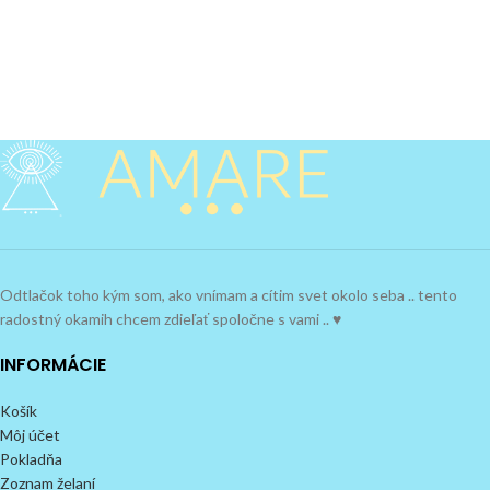
Odtlačok toho kým som, ako vnímam a cítim svet okolo seba .. tento
radostný okamih chcem zdieľať spoločne s vami .. ♥
INFORMÁCIE
Košík
Môj účet
Pokladňa
Zoznam želaní