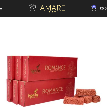
0
€
0,0