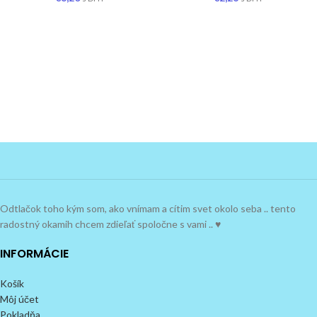
Odtlačok toho kým som, ako vnímam a cítim svet okolo seba .. tento
radostný okamih chcem zdieľať spoločne s vami .. ♥
INFORMÁCIE
Košík
Môj účet
Pokladňa