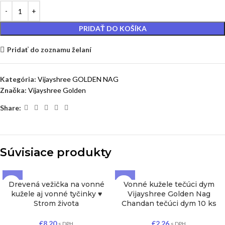
PRIDAŤ DO KOŠÍKA
Pridať do zoznamu želaní
Kategória:
Vijayshree GOLDEN NAG
Značka:
Vijayshree Golden
Share:
Súvisiace produkty
Drevená vežička na vonné
Vonné kužele tečúci dym
VYPREDANÉ
kužele aj vonné tyčinky ♥
Vijayshree Golden Nag
Strom života
Chandan tečúci dym 10 ks
€
8,20
€
2,26
s DPH
s DPH