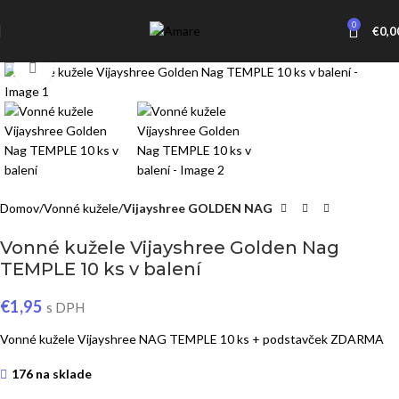
0
€
0,0
Click to enlarge
Domov
Vonné kužele
Vijayshree GOLDEN NAG
Vonné kužele Vijayshree Golden Nag
TEMPLE 10 ks v balení
€
1,95
s DPH
Vonné kužele Vijayshree NAG TEMPLE 10 ks + podstavček ZDARMA
176 na sklade