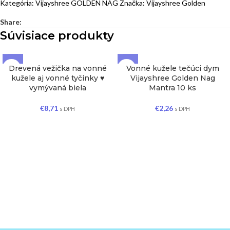
Kategória:
Vijayshree GOLDEN NAG
Značka:
Vijayshree Golden
Share:
Súvisiace produkty
Drevená vežička na vonné
Vonné kužele tečúci dym
kužele aj vonné tyčinky ♥
Vijayshree Golden Nag
vymývaná biela
Mantra 10 ks
€
8,71
€
2,26
s DPH
s DPH