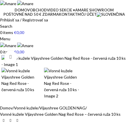
DOMOV
OBCHOD
VIDEO SEKCIE ♥
AMARE SHOWROOM
POŠTOVNÉ NAD 50 € ZDARMA
KONTAKT
MÔJ ÚČET
Prihlásiť sa / Registrovať sa
Search
0
items
€
0,00
Menu
0
items
€
0,00
Click to enlarge
Domov
Vonné kužele
Vijayshree GOLDEN NAG
Vonné kužele Vijayshree Golden Nag Red Rose – červená ruža 10 ks