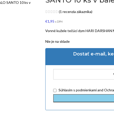
(
1
recenzia zákazníka)
€
1,95
s DPH
Vonné kužele tečúci dym HARI DARSHAN
Nie je na sklade
Dostať e-mail, k
Súhlasím
s podmienkami
and
Ochra