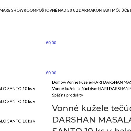
MARE SHOWROOM
POŠTOVNÉ NAD 50 € ZDARMA
KONTAKT
MÔJ ÚČE
PRIHLÁSIŤ SA / REGISTROVAŤ SA
€
0,00
€
0,00
Domov
Vonné kužele
HARI DARSHAN MAS
Vonné kužele tečúci dym HARI DARSHAN
Späť na produkty
Vonné kužele tečú
DARSHAN MASALA
SANTO 10 ks v bale