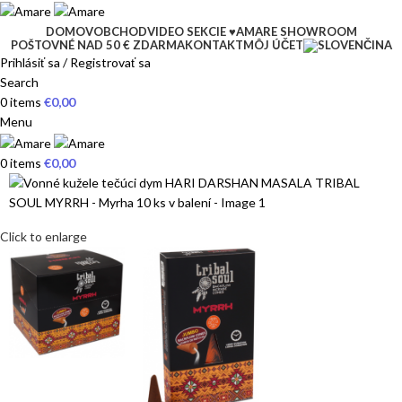
DOMOV
OBCHOD
VIDEO SEKCIE ♥
AMARE SHOWROOM
POŠTOVNÉ NAD 50 € ZDARMA
KONTAKT
MÔJ ÚČET
Prihlásiť sa / Registrovať sa
Search
0
items
€
0,00
Menu
0
items
€
0,00
Click to enlarge