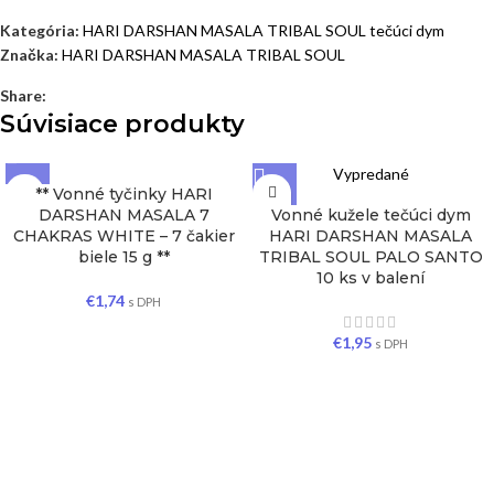
Kategória:
HARI DARSHAN MASALA TRIBAL SOUL tečúci dym
Značka:
HARI DARSHAN MASALA TRIBAL SOUL
Share:
Súvisiace produkty
Vypredané
** Vonné tyčinky HARI
DARSHAN MASALA 7
Vonné kužele tečúci dym
CHAKRAS WHITE – 7 čakier
HARI DARSHAN MASALA
biele 15 g **
TRIBAL SOUL PALO SANTO
10 ks v balení
€
1,74
s DPH
€
1,95
s DPH