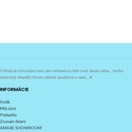
Odtlačok toho kým som, ako vnímam a cítim svet okolo seba .. tento
radostný okamih chcem zdieľať spoločne s vami .. ♥
INFORMÁCIE
Košík
Môj účet
Pokladňa
Zoznam želaní
AMARE SHOWROOM