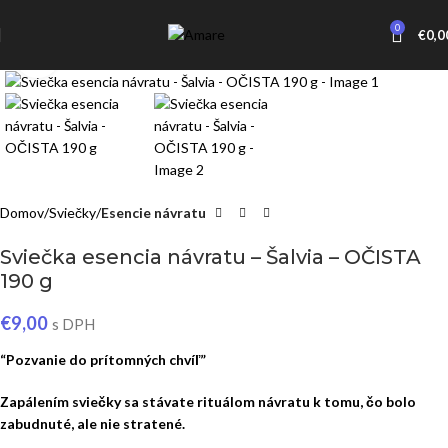
0
€
0,0
Click to enlarge
Domov
Sviečky
Esencie návratu
Sviečka esencia návratu – Šalvia – OČISTA
190 g
€
9,00
s DPH
“Pozvanie do prítomných chvíľ”
Zapálením sviečky sa stávate rituálom návratu k tomu, čo bolo
zabudnuté, ale nie stratené.