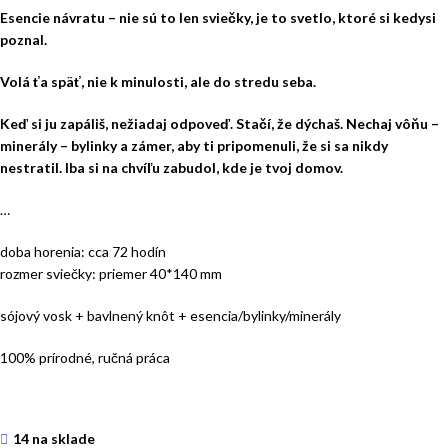
Esencie návratu – nie sú to len sviečky, je to svetlo, ktoré si kedysi
poznal.
Volá ťa späť, nie k minulosti, ale do stredu seba.
Keď si ju zapáliš, nežiadaj odpoveď. Stačí, že dýchaš. Nechaj vôňu –
minerály – bylinky a zámer, aby ti pripomenuli, že si sa nikdy
nestratil. Iba si na chvíľu zabudol, kde je tvoj domov.
…
doba horenia: cca 72 hodín
rozmer sviečky: priemer 40*140 mm
sójový vosk + bavlnený knôt + esencia/bylinky/minerály
100% prírodné, ručná práca
14 na sklade