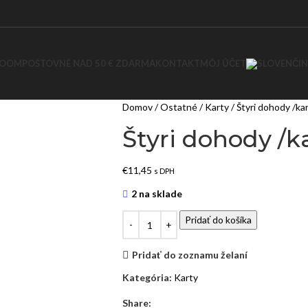
ROOM
POŠTOVNÉ NAD 50 € ZDARMA
KONTAKT
MÔJ ÚČET
Domov
Ostatné
Karty
Štyri dohody /ka
Štyri dohody /k
€
11,45
s DPH
2 na sklade
Pridať do košíka
Pridať do zoznamu želaní
Kategória:
Karty
Share: