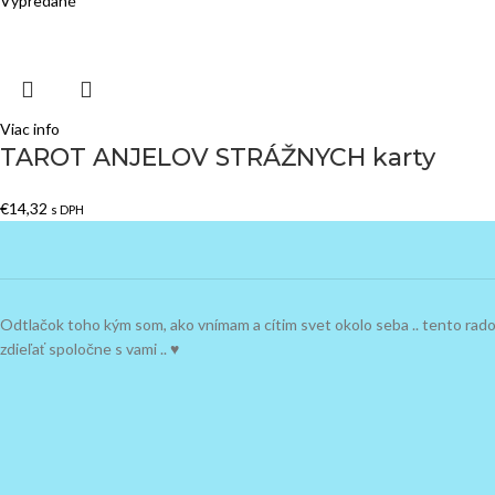
Vypredané
Viac info
TAROT ANJELOV STRÁŽNYCH karty
€
14,32
s DPH
Odtlačok toho kým som, ako vnímam a cítim svet okolo seba .. tento ra
zdieľať spoločne s vami .. ♥