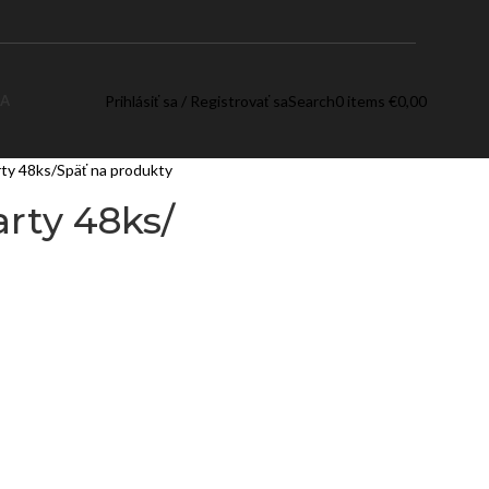
Prihlásiť sa / Registrovať sa
Search
0
items
€
0,00
rty 48ks/
Späť na produkty
arty 48ks/