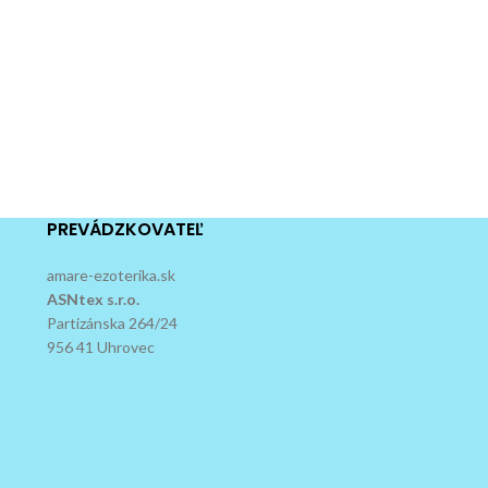
PREVÁDZKOVATEĽ
amare-ezoterika.sk
ASNtex s.r.o.
Partizánska 264/24
956 41 Uhrovec