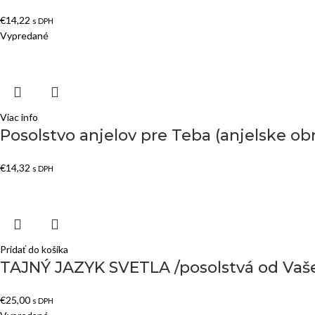
€
14,22
s DPH
Vypredané
Viac info
Posolstvo anjelov pre Teba (anjelske obra
€
14,32
s DPH
Pridať do košíka
TAJNÝ JAZYK SVETLA /posolstvá od Vašej 
€
25,00
s DPH