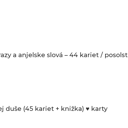
zy a anjelske slová – 44 kariet / posolst
duše (45 kariet + knižka) ♥ karty