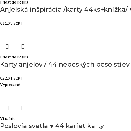
Pridať do košíka
Anjelská inšpirácia /karty 44ks+knižka/ 
€
11,93
s DPH
Pridať do košíka
Karty anjelov / 44 nebeských posolstiev 
€
22,91
s DPH
Vypredané
Viac info
Poslovia svetla ♥ 44 kariet karty