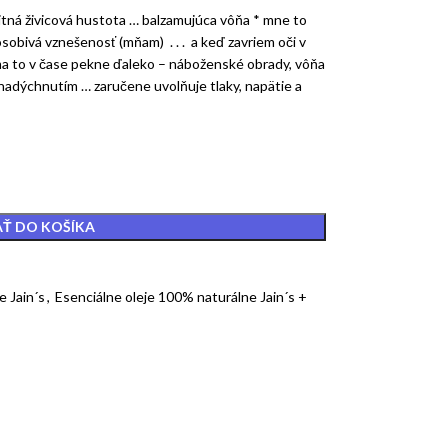
itná živicová hustota … balzamujúca vôňa * mne to
obivá vznešenosť (mňam) . . . a keď zavriem oči v
ma to v čase pekne ďaleko – náboženské obrady, vôňa
adýchnutím … zaručene uvolňuje tlaky, napätie a
AŤ DO KOŠÍKA
e Jain´s
,
Esenciálne oleje 100% naturálne Jain´s +