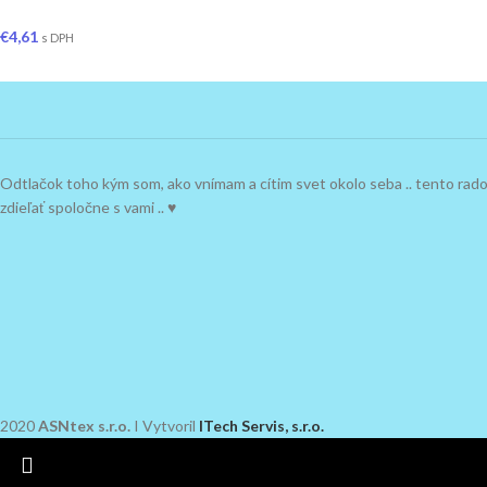
€
4,61
s DPH
Odtlačok toho kým som, ako vnímam a cítim svet okolo seba .. tento ra
zdieľať spoločne s vami .. ♥
2020
ASNtex s.r.o.
I Vytvoril
ITech Servis, s.r.o.