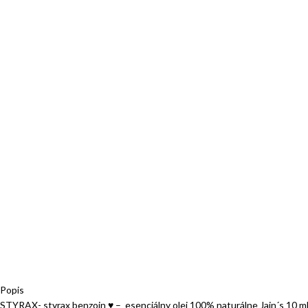
Popis
STYRAX- styrax benzoin ♥ – esenciálny olej 100% naturálne Jain´s 10 m