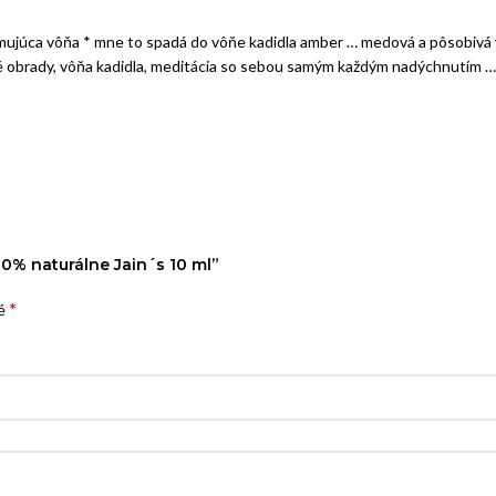
zamujúca vôňa * mne to spadá do vôňe kadidla amber … medová a pôsobivá 
 obrady, vôňa kadidla, meditácia so sebou samým každým nadýchnutím … za
00% naturálne Jain´s 10 ml”
*
né