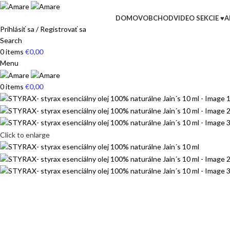
DOMOV
OBCHOD
VIDEO SEKCIE ♥
A
Prihlásiť sa / Registrovať sa
Search
0
items
€
0,00
Menu
0
items
€
0,00
Click to enlarge