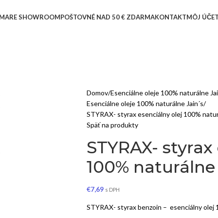
MARE SHOWROOM
POŠTOVNÉ NAD 50 € ZDARMA
KONTAKT
MÔJ ÚČE
Domov
Esenciálne oleje 100% naturálne 
Esenciálne oleje 100% naturálne Jain´s
STYRAX- styrax esenciálny olej 100% naturá
Späť na produkty
STYRAX- styrax 
100% naturálne 
€
7,69
s DPH
STYRAX- styrax benzoin – esenciálny olej 