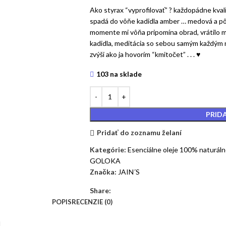
Ako styrax “vyprofilovať” ? každopádne kval
spadá do vôňe kadidla amber … medová a pôs
momente mi vôňa pripomína obrad, vrátilo 
kadidla, meditácia so sebou samým každým n
zvýši ako ja hovorím “kmitočet” . . . ♥
103 na sklade
PRID
Pridať do zoznamu želaní
Kategórie:
Esenciálne oleje 100% naturáln
GOLOKA
Značka:
JAIN´S
Share:
POPIS
RECENZIE (0)
l