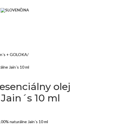
T
Jain´s + GOLOKA
lne Jain´s 10 ml
esenciálny olej
Jain´s 10 ml
100% naturálne Jain´s 10 ml