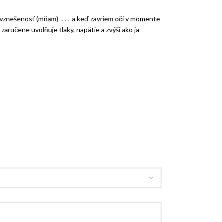
vznešenosť (mňam) . . . a keď zavriem oči v momente
ručene uvolňuje tlaky, napätie a zvýši ako ja