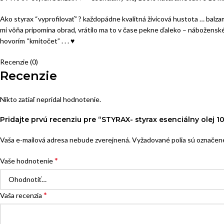
Ako styrax “vyprofilovať” ? každopádne kvalitná živicová hustota … bal
mi vôňa pripomína obrad, vrátilo ma to v čase pekne ďaleko – náboženské
hovorím “kmitočet” . . . ♥
Recenzie (0)
Recenzie
Nikto zatiaľ nepridal hodnotenie.
Pridajte prvú recenziu pre “STYRAX- styrax esenciálny olej 1
Vaša e-mailová adresa nebude zverejnená.
Vyžadované polia sú označe
*
Vaše hodnotenie
*
Vaša recenzia