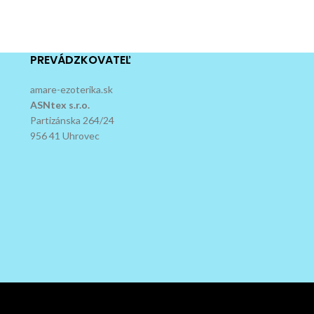
PREVÁDZKOVATEĽ
amare-ezoterika.sk
ASNtex s.r.o.
Partizánska 264/24
956 41 Uhrovec